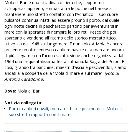
Mola di Bari è una cittadina costiera che, seppur mai
sviluppatasi appieno, è rimasta tra le poche nel barese a
mantenere uno stretto contatto con l’Adriatico. Il suo cuore
pulsante continua infatti ad essere proprio il porto, dal quale
ogni notte decine di pescherecci partono per avventurarsi in
mare con la speranza di riempire le loro reti. Pesce che poi
sbarcano e vendono all’interno dello storico mercato ittico,
attivo sin dal 1948 sul lungomare. E non solo. A Mola è ancora
presente un ottocentesco cantiere navale e, a marcare ancora
di più il legame con l’acqua salata, viene anche organizzata dal
1964 una frequentatissima festa culinaria: la Sagra del Polpo. E
così, girando tra banchine, maestri d’ascia e pescivendoli, siamo
andati alla scoperta della “Mola di mare e sul mare”.
(Foto di
Antonio Caradonna)
Dove:
Mola di Bari
Notizia collegata:
Porto, cantieri navali, mercato ittico e pescherecci: Mola e il
suo stretto rapporto con il mare