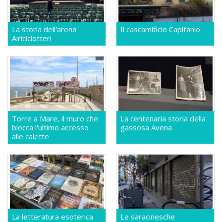
La storia dell'arena
Il cascamificio Capitanio
Airiciclotteri
Torre a Mare, il muro che
La centenaria storia della
blocca l'ultimo accesso
gassosa Avena
alle calette
La letteratura esoterica
Le saracinesche