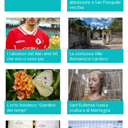
abbassate a San Pasquale
vecchia
I calciatori del Bari anni 90
La sontuosa Villa
che non ci sono più
Romanazzi Carducci
L'orto botanico "Giardino
Sant'Eufemia: l'unica
dei tempi"
scultura di Mantegna