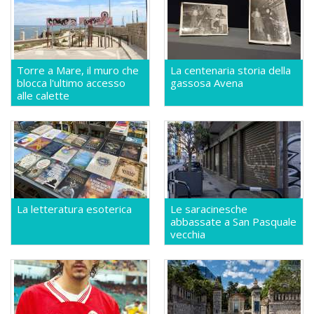
Torre a Mare, il muro che
La centenaria storia della
blocca l'ultimo accesso
gassosa Avena
alle calette
La letteratura esoterica
Le saracinesche
abbassate a San Pasquale
vecchia