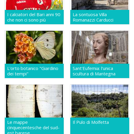
I calciatori del Bari anni 90
La sontuosa Villa
che non ci sono più
Romanazzi Carducci
L'orto botanico "Giardino
Sant'Eufemia: l'unica
dei tempi"
scultura di Mantegna
Le mappe
Il Pulo di Molfetta
cinquecentesche del sud-
est barese