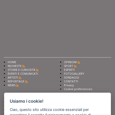
HOME
OPINIONI
INCHIESTE
SPORT
STORIE E CURIOSITÀ
ESPERTI
EVENTI E COMUNICATI
FOTOGALLERY
ARTISTI
SONDAGGI
REPORTAGE
CONTATTI
NEWS
Privacy
Cookie preferencies
Chiedi ai nostri esperti
Seguici su
Usiamo i cookie!
Scrivi alla redazione
Fai pubblicità con noi
Ciao, questo sito utilizza cookie essenziali per
Sostieni Barinedita
Iscriviti al nostro corso di
garantirne il corretto funzionamento e cookie di