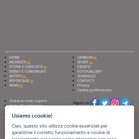
HOME
OPINIONI
INCHIESTE
SPORT
STORIE E CURIOSITÀ
ESPERTI
EVENTI E COMUNICATI
FOTOGALLERY
ARTISTI
SONDAGGI
REPORTAGE
CONTATTI
NEWS
Privacy
Cookie preferencies
Chiedi ai nostri esperti
Seguici su
Scrivi alla redazione
Fai pubblicità con noi
Sostieni Barinedita
Usiamo i cookie!
Iscriviti al nostro corso di
giornalismo
Ciao, questo sito utilizza cookie essenziali per
Compra i nostri libri
garantirne il corretto funzionamento e cookie di
Entra in Barinedita Map
tracciamento per capire come interagisci con esso.