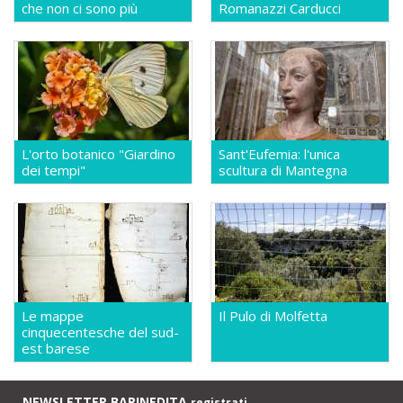
che non ci sono più
Romanazzi Carducci
L'orto botanico "Giardino
Sant'Eufemia: l'unica
dei tempi"
scultura di Mantegna
Le mappe
Il Pulo di Molfetta
cinquecentesche del sud-
est barese
NEWSLETTER BARINEDITA
registrati