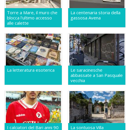
Torre a Mare, il muro che
La centenaria storia della
blocca l'ultimo accesso
gassosa Avena
alle calette
La letteratura esoterica
Le saracinesche
abbassate a San Pasquale
vecchia
I calciatori del Bari anni 90
La sontuosa Villa