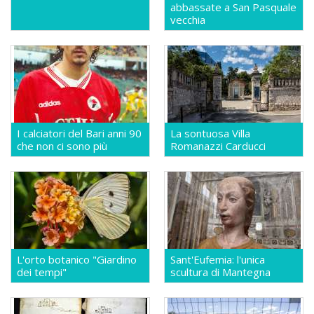
abbassate a San Pasquale
vecchia
I calciatori del Bari anni 90
La sontuosa Villa
che non ci sono più
Romanazzi Carducci
L'orto botanico "Giardino
Sant'Eufemia: l'unica
dei tempi"
scultura di Mantegna