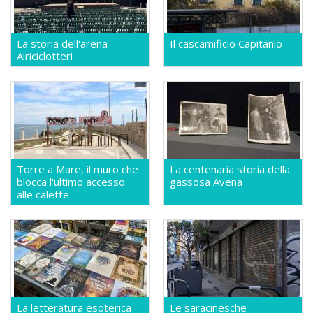
La storia dell'arena
Il cascamificio Capitanio
Airiciclotteri
Torre a Mare, il muro che
La centenaria storia della
blocca l'ultimo accesso
gassosa Avena
alle calette
La letteratura esoterica
Le saracinesche