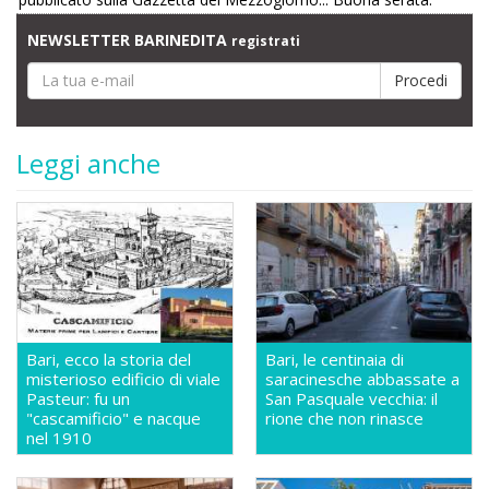
NEWSLETTER BARINEDITA
registrati
Leggi anche
Bari, ecco la storia del
Bari, le centinaia di
misterioso edificio di viale
saracinesche abbassate a
Pasteur: fu un
San Pasquale vecchia: il
"cascamificio" e nacque
rione che non rinasce
nel 1910