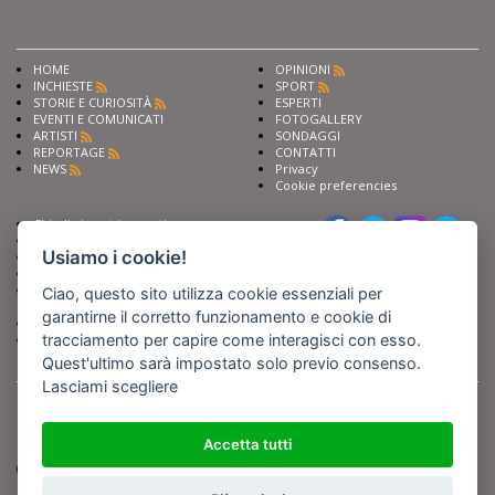
HOME
OPINIONI
INCHIESTE
SPORT
STORIE E CURIOSITÀ
ESPERTI
EVENTI E COMUNICATI
FOTOGALLERY
ARTISTI
SONDAGGI
REPORTAGE
CONTATTI
NEWS
Privacy
Cookie preferencies
Chiedi ai nostri esperti
Seguici su
Scrivi alla redazione
Usiamo i cookie!
Fai pubblicità con noi
Sostieni Barinedita
Iscriviti al nostro corso di
Ciao, questo sito utilizza cookie essenziali per
giornalismo
garantirne il corretto funzionamento e cookie di
Compra i nostri libri
tracciamento per capire come interagisci con esso.
Entra in Barinedita Map
Quest'ultimo sarà impostato solo previo consenso.
Lasciami scegliere
BARIREPORT s.a.s.
, Partita IVA 07355350724
Powered by
Netboom
Copyright BARIREPORT s.a.s. All rights reserved - Tutte le fotografie recanti il
logo di Barinedita sono state commissionate da BARIREPORT s.a.s. che ne
Accetta tutti
detiene i Diritti d'Autore e sono state prodotte nell'anno 2012 e seguenti
(tranne che non vi sia uno specifico anno di scatto riportato)