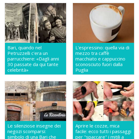
Bari, quando nel
L'espressino: quella via di
Petruzzelli c'era un
mezzo tra caffè
parrucchiere: «Dagli anni
macchiato e cappuccino
30 passate da qui tante
sconosciuto fuori dalla
celebrità»
Puglia
Le silenziose insegne dei
Aprire le cozze, mica
negozi scomparsi:
facile: ecco tutti i passaggi
simbolo di una Bari che
per "spaccare" i mitili a