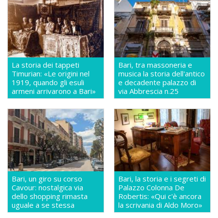
La storia dei tappeti
Bari, tra massoneria e
Timurian: «Le origini nel
musica la storia dell'antico
1919, quando gli esuli
e decadente palazzo di
armeni arrivarono a Bari»
via Abbrescia n.25
Bari, un giro su corso
Bari, la storia e i segreti di
Cavour: nostalgica via
Palazzo Colonna De
dello shopping rimasta
Robertis: «Qui c'è ancora
uguale a se stessa
la scrivania di Aldo Moro»