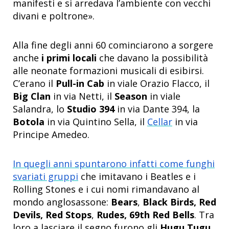
manifesti e si arredava l’ambiente con vecchi
divani e poltrone».
Alla fine degli anni 60 cominciarono a sorgere
anche
i primi locali
che davano la possibilità
alle neonate formazioni musicali di esibirsi.
C’erano il
Pull-in Cab
in viale Orazio Flacco, il
Big Clan
in via Netti, il
Season
in viale
Salandra, lo
Studio 394
in via Dante 394, la
Botola
in via Quintino Sella, il
Cellar
in via
Principe Amedeo.
In quegli anni spuntarono infatti come funghi
svariati gruppi
che imitavano i Beatles e i
Rolling Stones e i cui nomi rimandavano al
mondo anglosassone:
Bears
,
Black Birds, Red
Devils, Red Stops
,
Rudes, 69th Red Bells
. Tra
loro a lasciare il segno furono gli
Hugu Tugu,