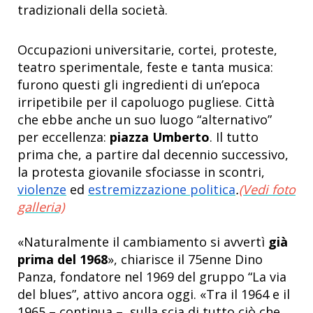
tradizionali della società.
Occupazioni universitarie, cortei, proteste,
teatro sperimentale, feste e tanta musica:
furono questi gli ingredienti di un’epoca
irripetibile per il capoluogo pugliese. Città
che ebbe anche un suo luogo “alternativo”
per eccellenza:
piazza Umberto
. Il tutto
prima che, a partire dal decennio successivo,
la protesta giovanile sfociasse in scontri,
violenze
ed
estremizzazione politica
.
(Vedi foto
galleria)
«Naturalmente il cambiamento si avvertì
già
prima del 1968
», chiarisce il 75enne Dino
Panza, fondatore nel 1969 del gruppo “La via
del blues”, attivo ancora oggi. «Tra il 1964 e il
1965 – continua –, sulla scia di tutto ciò che