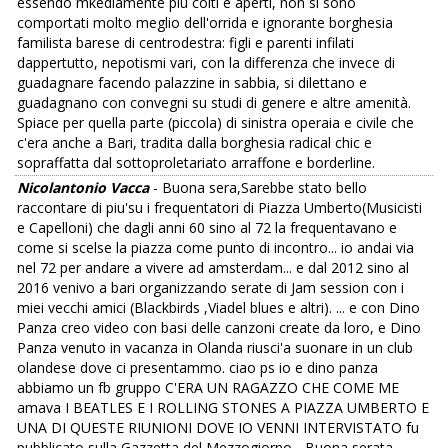
essendo mkediamente più colti e aperti, non si sono
comportati molto meglio dell'orrida e ignorante borghesia
familista barese di centrodestra: figli e parenti infilati
dappertutto, nepotismi vari, con la differenza che invece di
guadagnare facendo palazzine in sabbia, si dilettano e
guadagnano con convegni su studi di genere e altre amenità.
Spiace per quella parte (piccola) di sinistra operaia e civile che
c'era anche a Bari, tradita dalla borghesia radical chic e
sopraffatta dal sottoproletariato arraffone e borderline.
Nicolantonio Vacca
- Buona sera,Sarebbe stato bello
raccontare di piu'su i frequentatori di Piazza Umberto(Musicisti
e Capelloni) che dagli anni 60 sino al 72 la frequentavano e
come si scelse la piazza come punto di incontro... io andai via
nel 72 per andare a vivere ad amsterdam... e dal 2012 sino al
2016 venivo a bari organizzando serate di Jam session con i
miei vecchi amici (Blackbirds ,Viadel blues e altri). ... e con Dino
Panza creo video con basi delle canzoni create da loro, e Dino
Panza venuto in vacanza in Olanda riusci'a suonare in un club
olandese dove ci presentammo. ciao ps io e dino panza
abbiamo un fb gruppo C'ERA UN RAGAZZO CHE COME ME
amava I BEATLES E I ROLLING STONES A PIAZZA UMBERTO E
UNA DI QUESTE RIUNIONI DOVE IO VENNI INTERVISTATO fu
pubblicato sulla Gazzetta del Mezzogiorno... Buona serata.