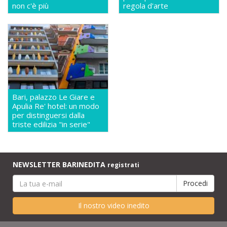
non c'è più
regola d'arte
Bari, palazzo Le Giare e
Apulia Re' hotel: un modo
per distinguersi dalla
triste edilizia "in serie"
NEWSLETTER BARINEDITA
registrati
Il nostro video inedito