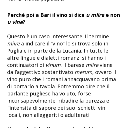
Perché poi a Bari il vino si dice
u mìire
e non
u vine
?
Questo è un caso interessante. Il termine
mìire
a indicare il “vino” lo si trova solo in
Puglia e in parte della Lucania. In tutte le
altre lingue e dialetti romanzi si hanno i
continuatori di
vinum
. Il barese
mìire
viene
dall’aggettivo sostantivato
merum
, ovvero il
vino puro che i romani annacquavano prima
di portarlo a tavola. Potremmo dire che il
parlante pugliese ha voluto, forse
inconsapevolmente, ribadire la purezza e
l’intensità di sapore dei suoi schietti vini
locali, non alleggeriti o adulterati.