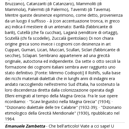
Bruzzano), Catanzariti (di Catanzaro), Mammoliti (di
Mammola), Palermiti (di Palermo), Taverniti (di Taverna).
Mentre queste desinenze esprimono, come detto, provenienza
da un luogo il suffisso - à (con accentuazione tronca, in greco
as) indica il mestiere di un antenato: Barillà (fabbricante di
barili), Cutellà (che fa cucchiai), Laganà (venditore di ortaggi),
Scutellà (chi fa scodelle), Zuccalà (pentolaio) Di non chiara
origine greca sono invece i cognomi con desinenza in ari:
Cuppari, Gurnari, Licari, Muccari, Scullari, Siclari (fabbricante di
secchie), Sclapari. Sembrano appartenere ad una grecità
originale, autoctona ed indipendente. Da sette o otto secoli la
formazione dei cognomi italiani sembra aver raggiunto uno
stato definitivo. [Fonte: Mimmo Codispoti] Il Rohlfs, sulla base
dei ricchi materiali dialettali che in lunghi anni di indagini era
andato raccogliendo nell’estremo Sud d’Italia, ha sostenuto la
loro discendenza diretta dalla colonizzazione operata dagli
Elleni emigrati al tempo della Magna Grecia. Fra le sue opere
ricordiamo: · "Scavi linguistici nella Magna Grecia" (1934); ·
"Dizionario dialettale delle tre Calabrie" (1932-39); · "Dizionario
etimologico della Grecità Meridionale" (1930), ripubblicato nel
1964.
Emanuele Zambetta
- Che bell'articolo! Viate a cci sape! U