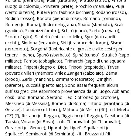
Politanò (della città), Politi (cittadino), Praticò (attivo), Pristerà
(luogo di colombi), Privitera (prete), Prochilo (manuale), Puja
(vento di terra), Puterà (chi fabbrica bicchieri); Rodano (rosso),
Rodinò (rosso), Rodotà (pieno di rose), Romanò (romano),
Romeo (di Roma), Rudi (melagrana); Sbano (sbarbato), Scalì
(gradino), Schimizzi (brutto), Schirò (duro), Scirtò (curvato),
Scordo (aglio), Scutellà (chi fa scodelle), Sgro (dai capelli
ricciuti), Sindona (lenzuolo), Sirti (tirabrace del forno), Sismo
(terremoto), Sorgonà (fabbricante di grosse e alte ceste per
tenervi il pane), Spanò (sbarbato), Spinà (cuneo), Straticò (capo
militare); Tambo (abbagliato), Trimarchi (capo di una squadra
militare), Tripepi (degno di Dio), Tripodi (treppiede), Triveri
(povero); Villari (membro virile); Zangari (calzolaio), Zema
(brodo), Zerbi (mancino), Zimmaro (capretto), Z’inghinì
(parente), Zuccalà (pentolaio). Sono assai frequenti alcuni
suffissi greci che esprimono provenienza da un luogo. Abbiamo
così: - anò: Romanò, Serranò. - eo: Cotroneo (di Crotone),
Messineo (di Messina), Romeo (di Roma). - itano: Jeracitano (di
Gerace), Locritano (di Locri), Militano (di Melito (RC) o di Mileto
(CZ) (?), Reitano (di Reggio), Riggitano (di Reggio), Tarsitano (di
Tarsia), Votano (di Bova). - oti: Chiaravalloti (di Chiaravalle),
Geracioti (di Gerace), Liparoti (di Lipari), Squillacioti (di
Squillace), Seminaroti (di Seminara). - iti: Bruzzaniti (di