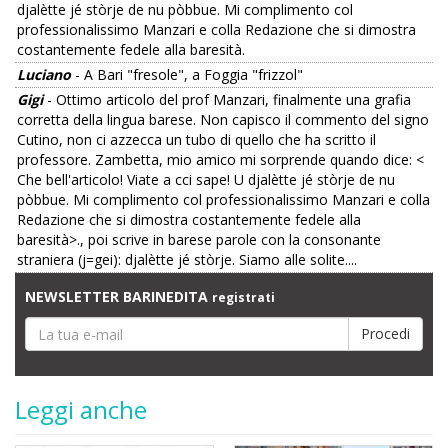
djalètte jé stòrje de nu pòbbue. Mi complimento col
professionalissimo Manzari e colla Redazione che si dimostra
costantemente fedele alla baresità.
Luciano
- A Bari "fresole", a Foggia "frizzol"
Gigi
- Ottimo articolo del prof Manzari, finalmente una grafia
corretta della lingua barese. Non capisco il commento del signo
Cutino, non ci azzecca un tubo di quello che ha scritto il
professore. Zambetta, mio amico mi sorprende quando dice: <
Che bell'articolo! Viate a cci sape! U djalètte jé stòrje de nu
pòbbue. Mi complimento col professionalissimo Manzari e colla
Redazione che si dimostra costantemente fedele alla
baresità>., poi scrive in barese parole con la consonante
straniera (j=gei): djalètte jé stòrje. Siamo alle solite....
NEWSLETTER BARINEDITA
registrati
Leggi anche