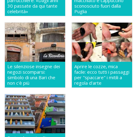
parrucchiere: «Dagli anni
macchiato e cappuccino
30 passate da qui tante
sconosciuto fuori dalla
celebrità»
Puglia
Le silenziose insegne dei
Aprire le cozze, mica
negozi scomparsi:
facile: ecco tutti i passaggi
simbolo di una Bari che
per "spaccare" i mitili a
non c'è più
regola d'arte