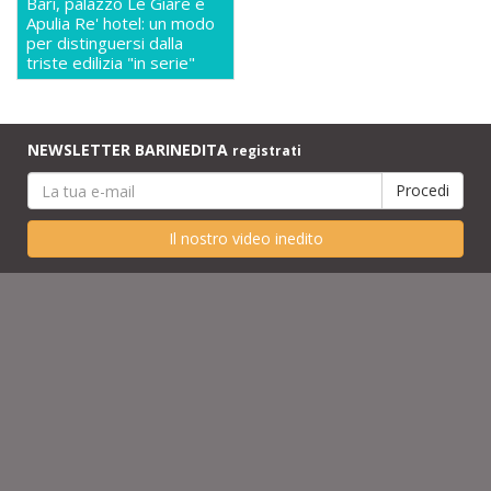
Bari, palazzo Le Giare e
Apulia Re' hotel: un modo
per distinguersi dalla
triste edilizia "in serie"
NEWSLETTER BARINEDITA
registrati
Il nostro video inedito