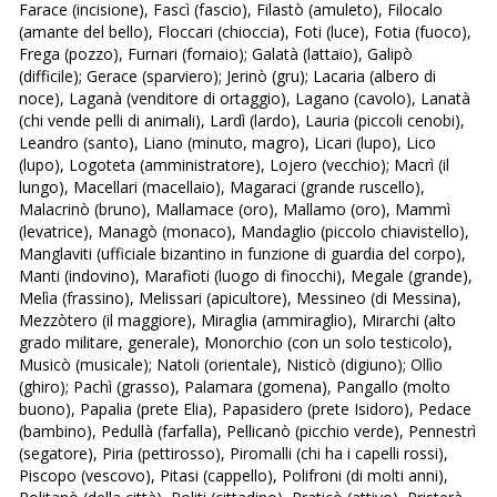
Farace (incisione), Fascì (fascio), Filastò (amuleto), Filocalo
(amante del bello), Floccari (chioccia), Foti (luce), Fotia (fuoco),
Frega (pozzo), Furnari (fornaio); Galatà (lattaio), Galipò
(difficile); Gerace (sparviero); Jerinò (gru); Lacaria (albero di
noce), Laganà (venditore di ortaggio), Lagano (cavolo), Lanatà
(chi vende pelli di animali), Lardì (lardo), Lauria (piccoli cenobi),
Leandro (santo), Liano (minuto, magro), Licari (lupo), Lico
(lupo), Logoteta (amministratore), Lojero (vecchio); Macrì (il
lungo), Macellari (macellaio), Magaraci (grande ruscello),
Malacrinò (bruno), Mallamace (oro), Mallamo (oro), Mammì
(levatrice), Managò (monaco), Mandaglio (piccolo chiavistello),
Manglaviti (ufficiale bizantino in funzione di guardia del corpo),
Manti (indovino), Marafioti (luogo di finocchi), Megale (grande),
Melìa (frassino), Melissari (apicultore), Messineo (di Messina),
Mezzòtero (il maggiore), Miraglia (ammiraglio), Mirarchi (alto
grado militare, generale), Monorchio (con un solo testicolo),
Musicò (musicale); Natoli (orientale), Nisticò (digiuno); Ollìo
(ghiro); Pachì (grasso), Palamara (gomena), Pangallo (molto
buono), Papalia (prete Elia), Papasidero (prete Isidoro), Pedace
(bambino), Pedullà (farfalla), Pellicanò (picchio verde), Pennestrì
(segatore), Piria (pettirosso), Piromalli (chi ha i capelli rossi),
Piscopo (vescovo), Pitasi (cappello), Polifroni (di molti anni),