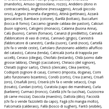
(mandorlo), Amuso (grossolano, rozzo), Andidero (dono in
contraccambio), Anghelone (messaggero), Arcudi (piccolo
orso), Argurio (moneta d’argento), Attinà (pettinaio), Azzarà
(pescatore); Bambace (cotone), Barillà (bottaio), Buccafurri
(bocca di forno); Caccamo (grande caldaia dei pastori), Caliciuri
(buon signore), Calogero (monaco), Calanna (buona Anna),
Calù (buono), Camini (fornace), Cananzi (il prediletto), Cannatà
(fabbricatore di vasi di creta), Cannavò (grigio), Cannistrà
(fabbricatore di canestri), Cardìa (cuore), Caridi (noce), Cartellà
(chi fa o vende ceste), Cartolaro (funzionario addetto all’ufficio
del catasto), Catona (tenda), Catricalà (sorta di trappola per
uccelli), Ceraso (ciliegia), Chiofalo (testardo), Chilà (uomo dalle
grosse labbra), Chinigò (cacciatore), Chiriaco (del signore),
Chiriatti (signor sarto), Chiricò (clericale), Cilea (ventre),
Codispoti (signore di casa), Comerci (imposta, dogana), Comi
(alto funzionario bizantino), Condò (corto), Crea (carne), Crisafi
(oro), Crisafulli (oro), Criserà (chi fa o vende setacci), Crupi
(tosato), Cundari (corto), Curatola (capo dei mandriani), Curìa
(barbiere); Curmaci (tronco), Cutellà (chi fa cucchiai), Cuzzocrea
(di carne mozza); Dascola (maestro), Dattola (dito); Facciolà
(chi fa o vende fazzoletti da capo), Fagà (chi mangia molto),
Falcomatà (calderaio), Fallà (bosco di sugheri), Fantò (visibile),