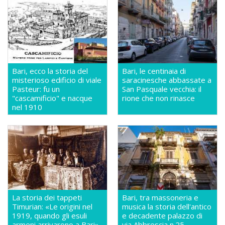
Bari, ecco la storia del
Bari, le centinaia di
misterioso edificio di viale
saracinesche abbassate a
Pasteur: fu un
San Pasquale vecchia: il
"cascamificio" e nacque
rione che non rinasce
nel 1910
La storia dei tappeti
Bari, tra massoneria e
Timurian: «Le origini nel
musica la storia dell'antico
1919, quando gli esuli
e decadente palazzo di
armeni arrivarono a Bari»
via Abbrescia n.25