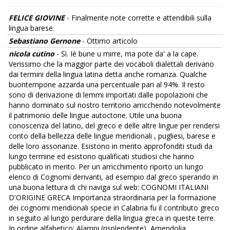
FELICE GIOVINE
- Finalmente note corrette e attendibili sulla
lingua barese.
Sebastiano Gernone
- Ottimo articolo
nicola cutino
- Sì. Iè bune u mirre, ma pote da' a la cape.
Verissimo che la maggior parte dei vocaboli dialettali derivano
dai termini della lingua latina detta anche romanza. Qualche
buontempone azzarda una percentuale pari al 94%. Il resto
sono di derivazione di lemmi importati dalle popolazioni che
hanno dominato sul nostro territorio arricchendo notevolmente
il patrimonio delle lingue autoctone. Utile una buona
conoscenza del latino, del greco e delle altre lingue per rendersi
conto della bellezza delle lingue meridionali , pugliesi, barese e
delle loro assonanze. Esistono in merito approfonditi studi da
lungo termine ed esistono qualificati studiosi che hanno
pubblicato in merito. Per un arricchimento riporto un lungo
elenco di Cognomi derivanti, ad esempio dal greco sperando in
una buona lettura di chi naviga sul web: COGNOMI ITALIANI
D'ORIGINE GRECA Importanza straordinaria per la formazione
dei cognomi meridionali specie in Calabria fu il contributo greco
in seguito al lungo perdurare della lingua greca in queste terre.
In ordine alfabetico: Alampi (risplendente), Amendolia