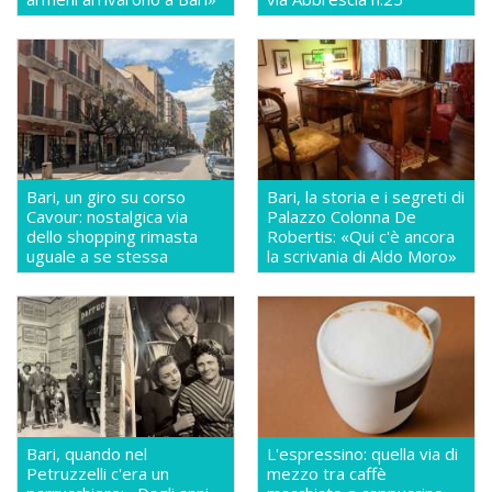
Bari, un giro su corso
Bari, la storia e i segreti di
Cavour: nostalgica via
Palazzo Colonna De
dello shopping rimasta
Robertis: «Qui c'è ancora
uguale a se stessa
la scrivania di Aldo Moro»
Bari, quando nel
L'espressino: quella via di
Petruzzelli c'era un
mezzo tra caffè