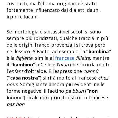
costrutti, ma l’idioma originario è stato
fortemente influenzato dai dialetti dauni,
irpini e lucani.
Se morfologia e sintassi nei secoli si sono
sempre più ibridizzati, qualche traccia in più
delle origini franco-provenzali si trova però
nel lessico. A Faeto, ad esempio, la
“bambina”
è la
figljètte
, simile al
francese
fillette
, mentre
il
“bambino”
a Celle è l’
nfan
che ricorda molto
l’
enfant
d’oltralpe. E l’espressione
cjannù
(
“casa nostra”
) si rifà molto al francese
chez
nous
. Somiglianze ancora più evidenti nelle
forme negative: il faetino
pa bbun
(
“non
buono”
) ricalca proprio il costrutto francese
pas bon
.