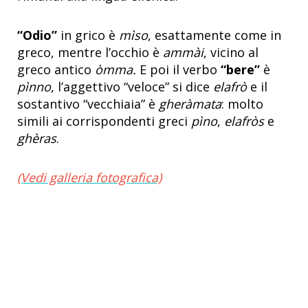
“Odio”
in grico è
mìso
, esattamente come in
greco, mentre l’occhio è
ammài
, vicino al
greco antico
òmma.
E poi il verbo
“bere”
è
pìnno
, l’aggettivo “veloce” si dice
elafrò
e il
sostantivo “vecchiaia” è
gheràmata
: molto
simili ai corrispondenti greci
pìno
,
elafròs
e
ghèras
.
(Vedi galleria fotografica)