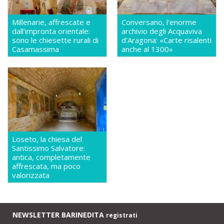
Millenarie, affrescate e
Conversano, l'enorme
dall'impronta orientale:
archivio degli Acquaviva
sono le chiesette rurali di
d'Aragona: «Carte risalenti
Casamassima
anche al 1300»
Loseto, la chiesa del
Santissimo Salvatore:
antica, completamente
affrescata, ma poco
valorizzata
NEWSLETTER BARINEDITA
registrati