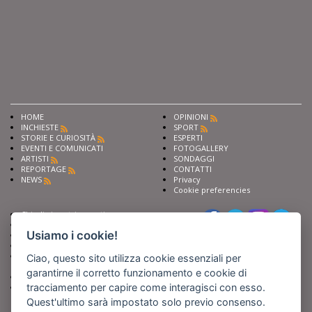
HOME
OPINIONI
INCHIESTE
SPORT
STORIE E CURIOSITÀ
ESPERTI
EVENTI E COMUNICATI
FOTOGALLERY
ARTISTI
SONDAGGI
REPORTAGE
CONTATTI
NEWS
Privacy
Cookie preferencies
Chiedi ai nostri esperti
Seguici su
Scrivi alla redazione
Usiamo i cookie!
Fai pubblicità con noi
Sostieni Barinedita
Iscriviti al nostro corso di
Ciao, questo sito utilizza cookie essenziali per
giornalismo
garantirne il corretto funzionamento e cookie di
Compra i nostri libri
tracciamento per capire come interagisci con esso.
Entra in Barinedita Map
Quest'ultimo sarà impostato solo previo consenso.