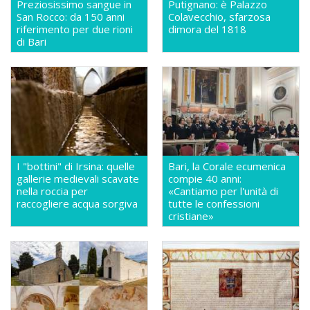
Preziosissimo sangue in
Putignano: è Palazzo
San Rocco: da 150 anni
Colavecchio, sfarzosa
riferimento per due rioni
dimora del 1818
di Bari
I "bottini" di Irsina: quelle
Bari, la Corale ecumenica
gallerie medievali scavate
compie 40 anni:
nella roccia per
«Cantiamo per l'unità di
raccogliere acqua sorgiva
tutte le confessioni
cristiane»