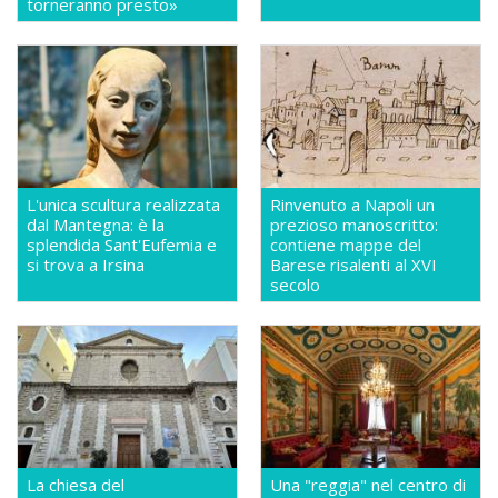
torneranno presto»
L'unica scultura realizzata
Rinvenuto a Napoli un
dal Mantegna: è la
prezioso manoscritto:
splendida Sant'Eufemia e
contiene mappe del
si trova a Irsina
Barese risalenti al XVI
secolo
La chiesa del
Una "reggia" nel centro di