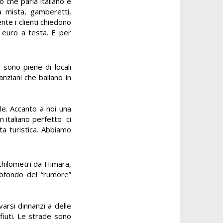
 che parla italiano e
a mista, gamberetti,
nte i clienti chiedono
9 euro a testa. E per
 sono piene di locali
nziani che ballano in
ale. Accanto a noi una
in italiano perfetto ci
ta turistica. Abbiamo
chilometri da Himara,
ttofondo del “rumore”
arsi dinnanzi a delle
ifiuti. Le strade sono