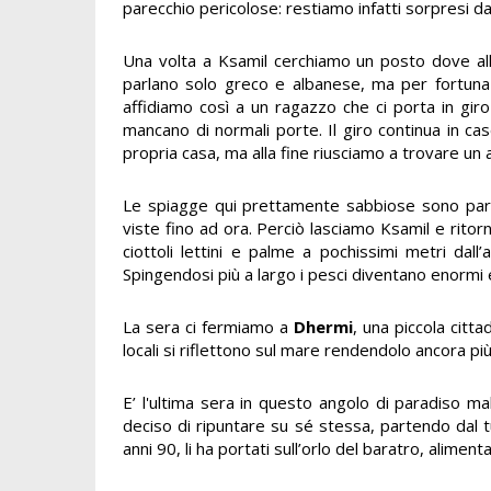
parecchio pericolose: restiamo infatti sorpresi da
Una volta a Ksamil cerchiamo un posto dove allog
parlano solo greco e albanese, ma per fortuna c
affidiamo così a un ragazzo che ci porta in gir
mancano di normali porte. Il giro continua in case
propria casa, ma alla fine riusciamo a trovare u
Le spiagge qui prettamente sabbiose sono partic
viste fino ad ora. Perciò lasciamo Ksamil e ritor
ciottoli lettini e palme a pochissimi metri dall’a
Spingendosi più a largo i pesci diventano enormi 
La sera ci fermiamo a
Dhermi
, una piccola citta
locali si riflettono sul mare rendendolo ancora più
E’ l'ultima sera in questo angolo di paradiso 
deciso di ripuntare su sé stessa, partendo dal t
anni 90, li ha portati sull’orlo del baratro, alim