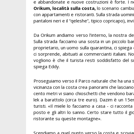
e abbandonate e nuove costruzioni è forte. I 
Orikum,
località sulla costa,
lo scenario cambia
con appartamenti e ristoranti. Sulla strada uomini
pantaloni neri e il “qeleshe”, tipico copricapo), invi
Da Orikum andiamo verso l’interno, la nostra de
Sulla strada facciamo una sosta in un piccolo b
proprietario, un uomo sulla quarantina, ci spiega 
ci sorprende, abituati ai commercianti italiani. 
vogliono è che il turista resti soddisfatto del
spiega Eddy.
Proseguiamo verso il Parco naturale che ha una su
vicinanza con la costa crea panorami che lasciano 
cento metri vi siano chioschetti che vendono baratt
lek a barattolo (circa tre euro). Dazim è un 15
turisti. «Il miele lo facciamo a casa - ci raccon
posto e gli altri lo sanno. Certo stare tutto il 
ristorante su queste montagne».
Scendiamo a quel punto verso la costa e scoviamo