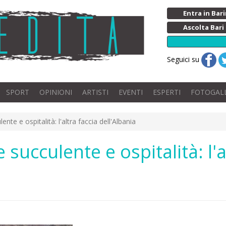
Entra in Ba
Ascolta Bari
Seguici su
SPORT
OPINIONI
ARTISTI
EVENTI
ESPERTI
FOTOGAL
ente e ospitalità: l'altra faccia dell'Albania
 succulente e ospitalità: l'a