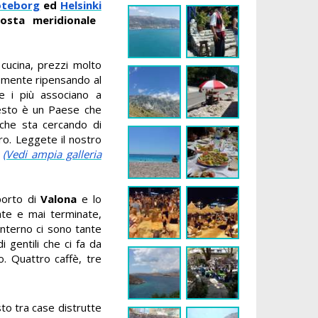
oteborg
ed
Helsinki
osta meridionale
cucina, prezzi molto
in mente ripensando al
he i più associano a
uesto è un Paese che
 che sta cercando di
uro. Leggete il nostro
.
(Vedi ampia galleria
porto di
Valona
e lo
iate e mai terminate,
 interno ci sono tante
 gentili che ci fa da
o. Quattro caffè, tre
to tra case distrutte