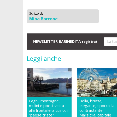
Scritto da
Mina Barcone
NEWSLETTER BARINEDITA
registrati
Leggi anche
Laghi, montagne,
Bella, brutta,
mulini e poeti: visita
elegante, sporca: la
alla frontaliera Luino, il
contrastante
“paese triste"
Marsiglia, capitale