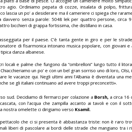
a piatti a base di pesce. Ci accoglie un cameriere molto simpatico
tro agio. Ordiniamo pepata di cozze, insalata di polpo, frittur
co lascia un po’ a desiderare ma il cameriere ci spiega che rarame
scia davvero senza parole: 5048 lek per quattro persone, circa 
attro bicchieri di grappa fortissima, che distillano in casa.
sseggiata per il paese. C’è tanta gente in giro e per le strade
onatore di fisarmonica intonano musica popolare, con giovani e a
a tipica danza albanese.
tri locali e palme che fungono da “ombrelloni” lungo tutto il litor
. Chiacchieriamo un po’ e con un bel gran sorriso uno di loro, Olsi, 
 le vacanze qui. Negli ultimi anni l’Albania è diventata una me
e se gli italiani continuano ad avere troppi preconcetti».
rso sud. Decidiamo di fermarci per colazione a
Borsh,
a circa 16 
cascata, con l’acqua che zampilla accanto ai tavoli e con il so
la nostra omelette ci dirigiamo verso
Ksamil.
spettacolo che ci si presenta è abbastanza triste: non è raro trov
ali liberi di pascolare ai bordi delle strade che mangiano tra i r