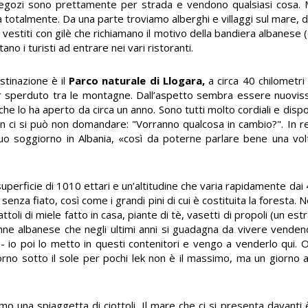
negozi sono prettamente per strada e vendono qualsiasi cosa. 
 totalmente. Da una parte troviamo alberghi e villaggi sul mare, d
 vestiti con gilè che richiamano il motivo della bandiera albanese (
tano i turisti ad entrare nei vari ristoranti.
stinazione è il
Parco naturale di Llogara,
a circa 40 chilometri
ar sperduto tra le montagne. Dall’aspetto sembra essere nuovissi
che lo ha aperto da circa un anno. Sono tutti molto cordiali e dispo
Non ci si può non domandare: "Vorranno qualcosa in cambio?". In re
 suo soggiorno in Albania, «così da poterne parlare bene una vol
perficie di 1010 ettari e un’altitudine che varia rapidamente dai 
senza fiato, così come i grandi pini di cui è costituita la foresta
oli di miele fatto in casa, piante di tè, vasetti di propoli (un est
enne albanese che negli ultimi anni si guadagna da vivere venden
ta - io poi lo metto in questi contenitori e vengo a venderlo qui.
giorno sotto il sole per pochi lek non è il massimo, ma un giorno 
 una spiaggetta di ciottoli. Il mare che ci si presenta davanti 