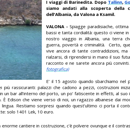
I viaggi di Barinedita. Dopo
Tallinn
,
G
siamo andati alla scoperta della c
dell'Albania, da Valona a Ksamil.
VALONA -
Spiagge paradisiache, ottima 
bassi e tanta cordialità: questo ci viene 
nostro viaggio in Albania, una terra c
guerra, povertà e criminalità. Certo, q
vive ancora di tante contraddizioni, ma
rialzarsi, di riprendersi in mano il suo fut
racconto e ne sarete ancora più convinti
fotografica)
E’ il 15 agosto quando sbarchiamo nel 
 più rassicuranti: palazzi che cadono a pezzi, costruzioni iniz
 un bar all’interno del porto, un po’ fatiscente in effetti, al suo
na. È Edison che viene verso di noi, un ragazzo albanese dai modi
a lingua. Restiamo sorpresi quando quest’ultimo ci porta il cont
ette: solo 1401 Lek, 10 euro.
enorme cantiere in costruzione, c’è polvere ovunque e il contras