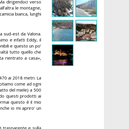
Ma dirigendoci verso
all’altra le montagne,
camicia bianca, lunghi
 a sud-est da Valona.
mo e infatti Eddy, il
nibili e questo un po’
altà tutto quello che
ta rientrato a casa»,
470 ai 2018 metri. La
. Notiamo come ad ogni
ratto del miele) a 500
do questi prodotti ai
 Ormai questo è il mio
anche io mi apriro’ un
è trasparente e sulla