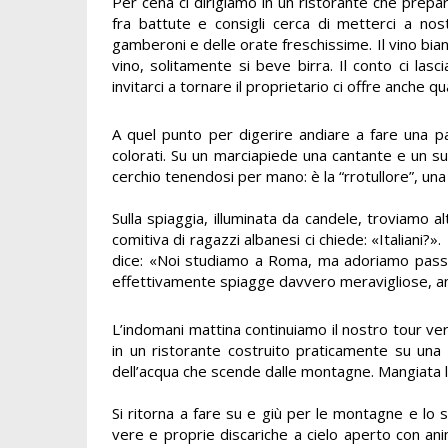
Per cena ci dirigiamo in un ristorante che prepar
fra battute e consigli cerca di metterci a nos
gamberoni e delle orate freschissime. Il vino bian
vino, solitamente si beve birra. Il conto ci la
invitarci a tornare il proprietario ci offre anche qu
A quel punto per digerire andiare a fare una pa
colorati. Su un marciapiede una cantante e un su
cerchio tenendosi per mano: è la “rrotullore”, un
Sulla spiaggia, illuminata da candele, troviamo al
comitiva di ragazzi albanesi ci chiede: «Italiani?»
dice: «Noi studiamo a Roma, ma adoriamo passare
effettivamente spiagge davvero meravigliose, anch
L’indomani mattina continuiamo il nostro tour ve
in un ristorante costruito praticamente su una 
dell’acqua che scende dalle montagne. Mangiata 
Si ritorna a fare su e giù per le montagne e lo 
vere e proprie discariche a cielo aperto con anim