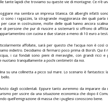
lle tante lapidi che troviamo su queste vie di montagne. Ce n’è un
giare ma sembra un impresa titanica. Gli alberghi infatti sono tu
i sono i ragazzini, la stragrande maggioranza dei quali parla i
o per case in costruzione, molte delle quali hanno ancora scalin
 di persone che pur di riuscire a sistemarti si offrono di affitta
n appartamentino con cucina e due stanze a meno di 10 euro a test
olarmente affollate, sarà per questo che l’acqua non è così cr
niamo indietro. Decidiamo di fermarci poco prima di Borsh. Qui il 
cqua, i cui fondali sono pieni di meraviglie, con grandi ricci e p
e nuotano tranquillamente a pochi centimetri da noi.
dina su una collinetta a picco sul mare. Lo scenario è fantastico: la
 bello.
malvisto dagli occidentali. Eppure tanto avremmo da imparare da
urismo per uscire da una situazione economica che dopo il Comuni
entando quell’emigrazione di massa che i pugliesi conoscono bene.