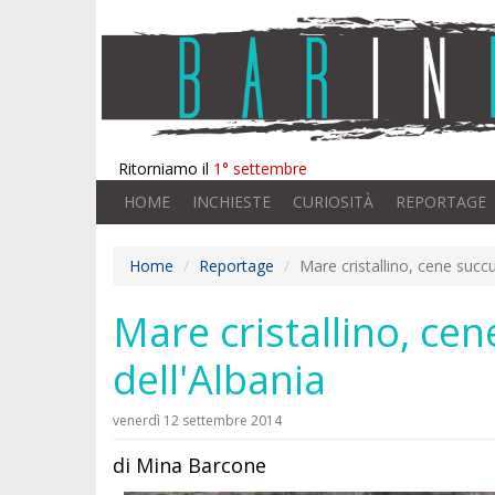
Ritorniamo il
1° settembre
HOME
INCHIESTE
CURIOSITÀ
REPORTAGE
Home
Reportage
Mare cristallino, cene succul
Mare cristallino, cene
dell'Albania
venerdì 12 settembre 2014
di Mina Barcone