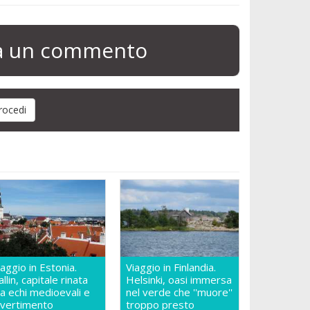
ia un commento
iaggio in Estonia.
Viaggio in Finlandia.
allin, capitale rinata
Helsinki, oasi immersa
ra echi medioevali e
nel verde che ''muore''
ivertimento
troppo presto