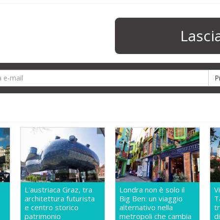
Lasc
L'austriaca Graz, tra
Londra non è solo il
V
architettura futurista
Big Ben: un viaggio
T
e centro storico
alternativo nella
t
patrimonio
metropoli che cambia
d