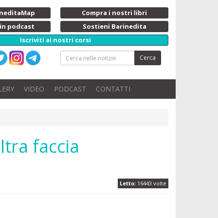
rineditaMap
Compra i nostri libri
 in podcast
Sostieni Barinedita
Iscriviti ai nostri corsi
Cerca
LERY
VIDEO
PODCAST
CONTATTI
ltra faccia
Letto:
16443 volte