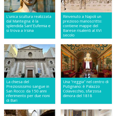
L'unica scultura realizzata
Rinvenuto a Napoli un
dal Mantegna: è la
prezioso manoscritto:
splendida Sant'Eufemia e
contiene mappe del
si trova a Irsina
Barese risalenti al XVI
secolo
La chiesa del
Una "reggia" nel centro di
Preziosissimo sangue in
Putignano: è Palazzo
San Rocco: da 150 anni
Colavecchio, sfarzosa
riferimento per due rioni
dimora del 1818
di Bari