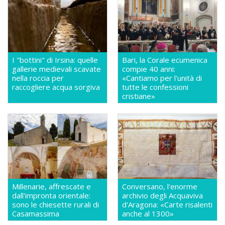
I "bottini" di Irsina: quelle
Bari, la Corale ecumenica
gallerie medievali scavate
compie 40 anni:
nella roccia per
«Cantiamo per l'unità di
raccogliere acqua sorgiva
tutte le confessioni
cristiane»
Millenarie, affrescate e
Conversano, l'enorme
dall'impronta orientale:
archivio degli Acquaviva
sono le chiesette rurali di
d'Aragona: «Carte risalenti
Casamassima
anche al 1300»