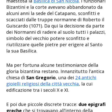
maestosa la
Basilica di San Nicola
. I funzionari
Bizantini e la corte avevano abbandonato da
alcuni anni la sede del Catapano, sconfitti e
scacciati dalle truppe normanne di Roberto il
Guiscardo (1071). Da qui la decisione da parte
dei Normanni di radere al suolo tutti i palazzi,
simbolo del vecchio potere sconfitto e
riutilizzare quelle pietre per erigere al Santo
la sua Basilica.
Ma per fortuna alcune testimonianze della
gloria bizantina restano. Innanzitutto l'antica
chiesa di
San Gregorio
, una dei
24 antichi
gioielli religiosi della città vecchia
, la cui
edificazione tra i secoli X e XI.
E poi due piccole discrete tracce:
due epigrafi
greche
che si trovavano all’interno della