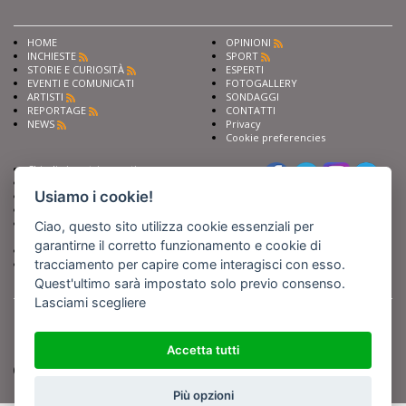
HOME
OPINIONI
INCHIESTE
SPORT
STORIE E CURIOSITÀ
ESPERTI
EVENTI E COMUNICATI
FOTOGALLERY
ARTISTI
SONDAGGI
REPORTAGE
CONTATTI
NEWS
Privacy
Cookie preferencies
Chiedi ai nostri esperti
Seguici su
Scrivi alla redazione
Usiamo i cookie!
Fai pubblicità con noi
Sostieni Barinedita
Iscriviti al nostro corso di
Ciao, questo sito utilizza cookie essenziali per
giornalismo
garantirne il corretto funzionamento e cookie di
Compra i nostri libri
tracciamento per capire come interagisci con esso.
Entra in Barinedita Map
Quest'ultimo sarà impostato solo previo consenso.
Lasciami scegliere
BARIREPORT s.a.s.
, Partita IVA 07355350724
Powered by
Netboom
Copyright BARIREPORT s.a.s. All rights reserved - Tutte le fotografie recanti il
logo di Barinedita sono state commissionate da BARIREPORT s.a.s. che ne
Accetta tutti
detiene i Diritti d'Autore e sono state prodotte nell'anno 2012 e seguenti
(tranne che non vi sia uno specifico anno di scatto riportato)
Più opzioni