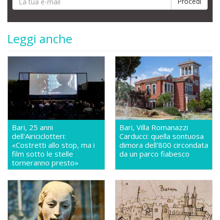
Leggi anche
Bari, 25 anni
Bari, Villa Romanazzi
dell'Airiciclotteri:
Carducci: quella sontuosa
«Costretti allo stop, ma i
dimora dell'800 circondata
film sotto le stelle
da un parco fiabesco
torneranno presto»