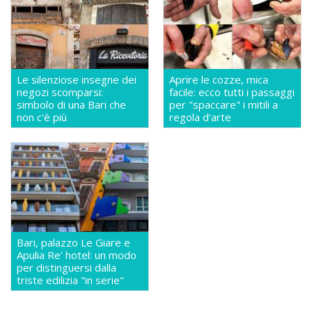
Le silenziose insegne dei
Aprire le cozze, mica
negozi scomparsi:
facile: ecco tutti i passaggi
simbolo di una Bari che
per "spaccare" i mitili a
non c'è più
regola d'arte
Bari, palazzo Le Giare e
Apulia Re' hotel: un modo
per distinguersi dalla
triste edilizia "in serie"