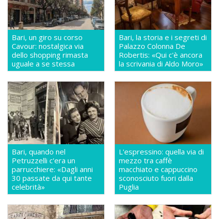
Bari, un giro su corso
Bari, la storia e i segreti di
Cavour: nostalgica via
Palazzo Colonna De
dello shopping rimasta
Robertis: «Qui c'è ancora
uguale a se stessa
la scrivania di Aldo Moro»
Bari, quando nel
L'espressino: quella via di
Petruzzelli c'era un
mezzo tra caffè
parrucchiere: «Dagli anni
macchiato e cappuccino
30 passate da qui tante
sconosciuto fuori dalla
celebrità»
Puglia