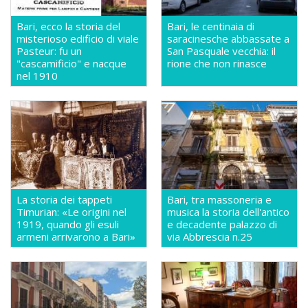
Bari, ecco la storia del
Bari, le centinaia di
misterioso edificio di viale
saracinesche abbassate a
Pasteur: fu un
San Pasquale vecchia: il
"cascamificio" e nacque
rione che non rinasce
nel 1910
La storia dei tappeti
Bari, tra massoneria e
Timurian: «Le origini nel
musica la storia dell'antico
1919, quando gli esuli
e decadente palazzo di
armeni arrivarono a Bari»
via Abbrescia n.25