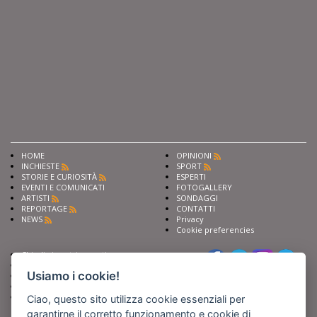
HOME
OPINIONI
INCHIESTE
SPORT
STORIE E CURIOSITÀ
ESPERTI
EVENTI E COMUNICATI
FOTOGALLERY
ARTISTI
SONDAGGI
REPORTAGE
CONTATTI
NEWS
Privacy
Cookie preferencies
Chiedi ai nostri esperti
Seguici su
Scrivi alla redazione
Usiamo i cookie!
Fai pubblicità con noi
Sostieni Barinedita
Iscriviti al nostro corso di
Ciao, questo sito utilizza cookie essenziali per
giornalismo
garantirne il corretto funzionamento e cookie di