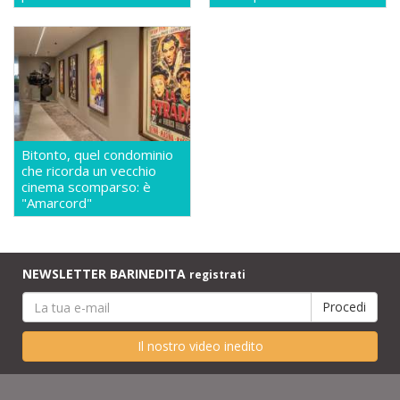
Bitonto, quel condominio
che ricorda un vecchio
cinema scomparso: è
"Amarcord"
NEWSLETTER BARINEDITA
registrati
Il nostro video inedito