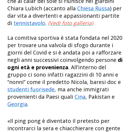
che al calar del sole si riunisce nei giardini
Chiara Lubich (accanto alla
Chiesa Russa
) per
dar vita a divertenti e appassionanti partite
di
tennistavolo
.
(Vedi foto galleria)
La comitiva sportiva è stata fondata nel 2020
per trovare una valvola di sfogo durante i
giorni del Covid e si è andata poi a rafforzare
negli anni successivi coinvolgendo persone
di
ogni età e provenienza
. All’interno del
gruppo ci sono infatti ragazzini di 10 anni e
“nonni” come il predetto Nicola, baresi doc e
studenti fuorisede
, ma anche immigrati
provenienti da Paesi quali
Cina
, Pakistan e
Georgia
.
«Il ping pong è diventato il pretesto per
incontrarci la sera e chiacchierare con gente