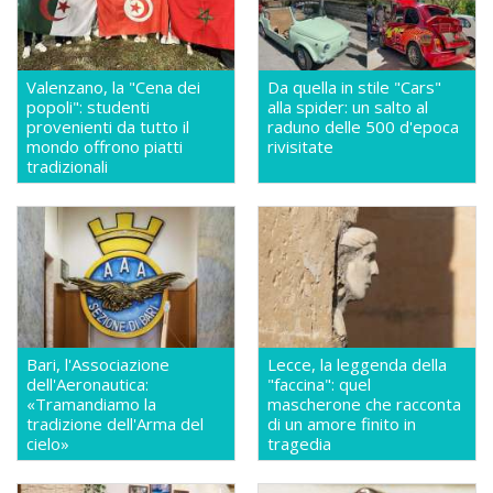
Valenzano, la "Cena dei
Da quella in stile "Cars"
popoli": studenti
alla spider: un salto al
provenienti da tutto il
raduno delle 500 d'epoca
mondo offrono piatti
rivisitate
tradizionali
Bari, l'Associazione
Lecce, la leggenda della
dell'Aeronautica:
"faccina": quel
«Tramandiamo la
mascherone che racconta
tradizione dell'Arma del
di un amore finito in
cielo»
tragedia