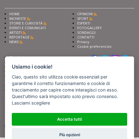
HOME
OPINIONI
INCHIESTE
SPORT
STORIE E CURIOSITÀ
ESPERTI
EVENTI E COMUNICATI
FOTOGALLERY
ARTISTI
SONDAGGI
REPORTAGE
CONTATTI
NEWS
Privacy
Cookie preferencies
Chiedi ai nostri esperti
Seguici su
Scrivi alla redazione
Usiamo i cookie!
Fai pubblicità con noi
Sostieni Barinedita
Iscriviti al nostro corso di
Ciao, questo sito utilizza cookie essenziali per
giornalismo
garantirne il corretto funzionamento e cookie di
Compra i nostri libri
tracciamento per capire come interagisci con esso.
Entra in Barinedita Map
Quest'ultimo sarà impostato solo previo consenso.
Lasciami scegliere
BARIREPORT s.a.s.
, Partita IVA 07355350724
Powered by
Netboom
Copyright BARIREPORT s.a.s. All rights reserved - Tutte le fotografie recanti il
logo di Barinedita sono state commissionate da BARIREPORT s.a.s. che ne
Accetta tutti
detiene i Diritti d'Autore e sono state prodotte nell'anno 2012 e seguenti
(tranne che non vi sia uno specifico anno di scatto riportato)
Più opzioni