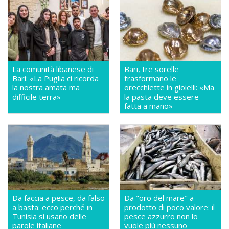
La comunità libanese di
Bari, tre sorelle
Bari: «La Puglia ci ricorda
trasformano le
la nostra amata ma
orecchiette in gioielli: «Ma
difficile terra»
la pasta deve essere
fatta a mano»
Da faccia a pesce, da falso
Da "oro del mare" a
a basta: ecco perché in
prodotto di poco valore: il
Tunisia si usano delle
pesce azzurro non lo
parole italiane
vuole più nessuno