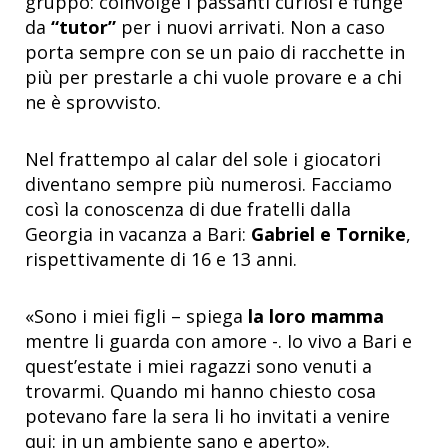
gruppo: coinvolge i passanti curiosi e funge
da
“tutor”
per i nuovi arrivati. Non a caso
porta sempre con se un paio di racchette in
più per prestarle a chi vuole provare e a chi
ne è sprovvisto.
Nel frattempo al calar del sole i giocatori
diventano sempre più numerosi. Facciamo
così la conoscenza di due fratelli dalla
Georgia in vacanza a Bari:
Gabriel e Tornike
,
rispettivamente di 16 e 13 anni.
«Sono i miei figli – spiega
la loro mamma
mentre li guarda con amore -. Io vivo a Bari e
quest’estate i miei ragazzi sono venuti a
trovarmi. Quando mi hanno chiesto cosa
potevano fare la sera li ho invitati a venire
qui: in un ambiente sano e aperto».