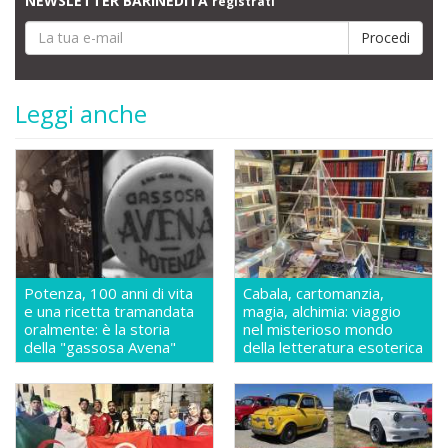
NEWSLETTER BARINEDITA
registrati
Leggi anche
Potenza, 100 anni di vita
Cabala, cartomanzia,
e una ricetta tramandata
magia, alchimia: viaggio
oralmente: è la storia
nel misterioso mondo
della "gassosa Avena"
della letteratura esoterica