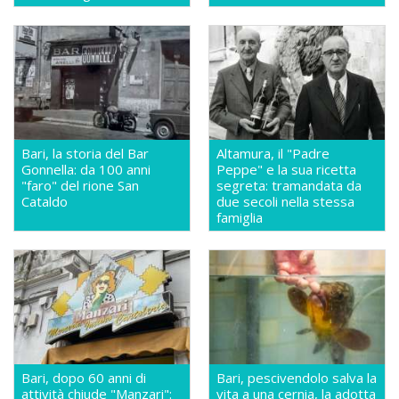
Bari, la storia del Bar
Altamura, il "Padre
Gonnella: da 100 anni
Peppe" e la sua ricetta
"faro" del rione San
segreta: tramandata da
Cataldo
due secoli nella stessa
famiglia
Bari, dopo 60 anni di
Bari, pescivendolo salva la
attività chiude "Manzari":
vita a una cernia, la adotta