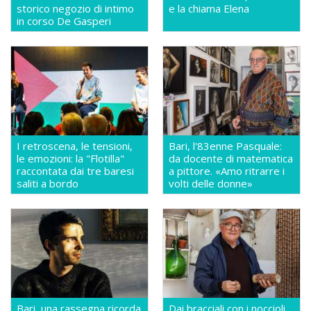
storico negozio di intimo
e la chiama Elena
in corso De Gasperi
I retroscena, le tensioni,
Bari, l'83enne Pasquale:
le emozioni: la "Flotilla"
da docente di matematica
raccontata dai tre baresi
a pittore. «Amo ritrarre i
saliti a bordo
volti delle donne»
Bari, una rassegna ricorda
Dai bracciali con i noccioli