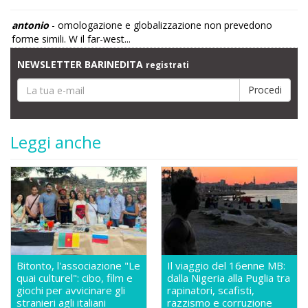
antonio
- omologazione e globalizzazione non prevedono
forme simili. W il far-west...
NEWSLETTER BARINEDITA
registrati
Leggi anche
Bitonto, l'associazione "Le
Il viaggio del 16enne MB:
quai culturel": cibo, film e
dalla Nigeria alla Puglia tra
giochi per avvicinare gli
rapinatori, scafisti,
stranieri agli italiani
razzismo e corruzione