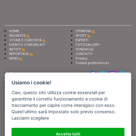
HOME
OPINIONI
INCHIESTE
SPORT
STORIE E CURIOSITÀ
ESPERTI
EVENTI E COMUNICATI
FOTOGALLERY
ARTISTI
SONDAGGI
REPORTAGE
CONTATTI
NEWS
Privacy
Cookie preferencies
Chiedi ai nostri esperti
Seguici su
Scrivi alla redazione
Usiamo i cookie!
Fai pubblicità con noi
Sostieni Barinedita
Iscriviti al nostro corso di
Ciao, questo sito utilizza cookie essenziali per
giornalismo
garantirne il corretto funzionamento e cookie di
Compra i nostri libri
tracciamento per capire come interagisci con esso.
Entra in Barinedita Map
Quest'ultimo sarà impostato solo previo consenso.
Lasciami scegliere
BARIREPORT s.a.s.
, Partita IVA 07355350724
Powered by
Netboom
Copyright BARIREPORT s.a.s. All rights reserved - Tutte le fotografie recanti il
logo di Barinedita sono state commissionate da BARIREPORT s.a.s. che ne
Accetta tutti
detiene i Diritti d'Autore e sono state prodotte nell'anno 2012 e seguenti