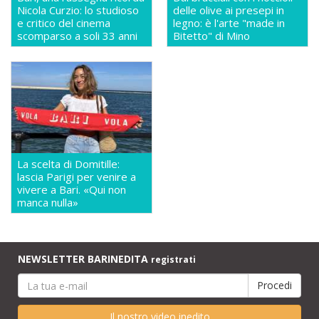
Nicola Curzio: lo studioso
delle olive ai presepi in
e critico del cinema
legno: è l'arte "made in
scomparso a soli 33 anni
Bitetto" di Mino
La scelta di Domitille:
lascia Parigi per venire a
vivere a Bari. «Qui non
manca nulla»
NEWSLETTER BARINEDITA
registrati
Il nostro video inedito