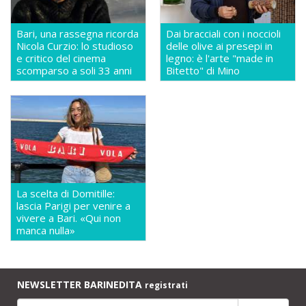
Bari, una rassegna ricorda
Dai bracciali con i noccioli
Nicola Curzio: lo studioso
delle olive ai presepi in
e critico del cinema
legno: è l'arte "made in
scomparso a soli 33 anni
Bitetto" di Mino
La scelta di Domitille:
lascia Parigi per venire a
vivere a Bari. «Qui non
manca nulla»
NEWSLETTER BARINEDITA
registrati