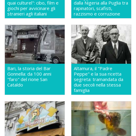
quai culturel": cibo, film e
dalla Nigeria alla Puglia tra
giochi per avvicinare gli
rapinatori, scafisti,
stranieri agli italiani
razzismo e corruzione
Bari, la storia del Bar
Altamura, il "Padre
Gonnella: da 100 anni
Peppe" e la sua ricetta
"faro" del rione San
segreta: tramandata da
Cataldo
due secoli nella stessa
famiglia