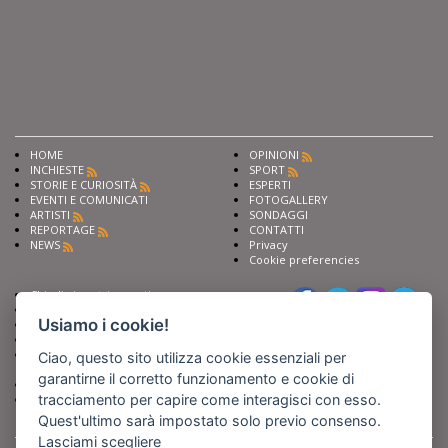
HOME
OPINIONI
INCHIESTE
SPORT
STORIE E CURIOSITÀ
ESPERTI
EVENTI E COMUNICATI
FOTOGALLERY
ARTISTI
SONDAGGI
REPORTAGE
CONTATTI
NEWS
Privacy
Cookie preferencies
Chiedi ai nostri esperti
Seguici su
Scrivi alla redazione
Usiamo i cookie!
Fai pubblicità con noi
Sostieni Barinedita
Iscriviti al nostro corso di
Ciao, questo sito utilizza cookie essenziali per
giornalismo
garantirne il corretto funzionamento e cookie di
Compra i nostri libri
tracciamento per capire come interagisci con esso.
Entra in Barinedita Map
Quest'ultimo sarà impostato solo previo consenso.
Lasciami scegliere