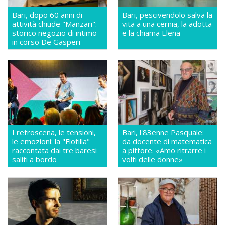
Bari, dopo 60 anni di
Bari, pescivendolo salva la
attività chiude "Manzari":
vita a una cernia, la adotta
storico negozio di intimo
e la chiama Elena
in corso De Gasperi
I retroscena, le tensioni,
Bari, l'83enne Pasquale:
le emozioni: la "Flotilla"
da docente di matematica
raccontata dai tre baresi
a pittore. «Amo ritrarre i
saliti a bordo
volti delle donne»