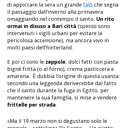
di appiccare la sera un grande
falò
che segna
il passaggio dall’inverno alla primavera
omaggiando nel contempo il santo.
Un rito
ormai in disuso a Bari città
(spesso sono
intervenuti i vigili urbani per evitare la
pericolosa accensione), ma ancora vivo in
molti paesi dell’hinterland.
E poi ci sono le
zeppole
, dolci fatti con pasta
bignè fritta (o al forno), crema pasticcera e
amarena. È dubbia l’origine di questa usanza:
secondo una leggenda deriverebbe dal fatto
che il santo durante la fuga in Egitto, per
mantenere la sua famiglia, si mise a vendere
frittelle per strada
.
«Ma il 19 marzo non si degustano solo le
zeppole – sottolinea De Santis –. Un piatto