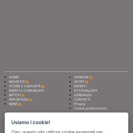
HOME
OPINIONI
INCHIESTE
SPORT
STORIE E CURIOSITÀ
ESPERTI
EVENTI E COMUNICATI
FOTOGALLERY
ARTISTI
SONDAGGI
REPORTAGE
CONTATTI
NEWS
Privacy
Cookie preferencies
Chiedi ai nostri esperti
Seguici su
Usiamo i cookie!
Scrivi alla redazione
Fai pubblicità con noi
Ciao, questo sito utilizza cookie essenziali per
Sostieni Barinedita