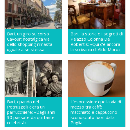
Bari, un giro su corso
Bari, la storia e i segreti di
Cavour: nostalgica via
Palazzo Colonna De
dello shopping rimasta
Robertis: «Qui c'è ancora
uguale a se stessa
la scrivania di Aldo Moro»
Bari, quando nel
L'espressino: quella via di
Petruzzelli c'era un
mezzo tra caffè
parrucchiere: «Dagli anni
macchiato e cappuccino
30 passate da qui tante
sconosciuto fuori dalla
celebrità»
Puglia