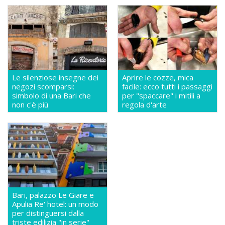
Le silenziose insegne dei
Aprire le cozze, mica
negozi scomparsi:
facile: ecco tutti i passaggi
simbolo di una Bari che
per "spaccare" i mitili a
non c'è più
regola d'arte
Bari, palazzo Le Giare e
Apulia Re' hotel: un modo
per distinguersi dalla
triste edilizia "in serie"