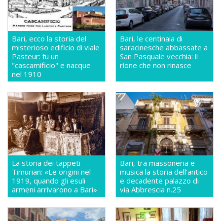
Bari, ecco la storia del
Bari, le centinaia di
misterioso edificio di viale
saracinesche abbassate a
Pasteur: fu un
San Pasquale vecchia: il
"cascamificio" e nacque
rione che non rinasce
nel 1910
La storia dei tappeti
Bari, tra massoneria e
Timurian: «Le origini nel
musica la storia dell'antico
1919, quando gli esuli
e decadente palazzo di
armeni arrivarono a Bari»
via Abbrescia n.25