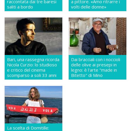
raccontata dai tre baresi
a pittore. «Amo ritrarre i
saliti a bordo
volti delle donne»
Bari, una rassegna ricorda
Dai bracciali con i noccioli
Nicola Curzio: lo studioso
delle olive ai presepi in
e critico del cinema
legno: è l'arte "made in
scomparso a soli 33 anni
Bitetto" di Mino
La scelta di Domitille: