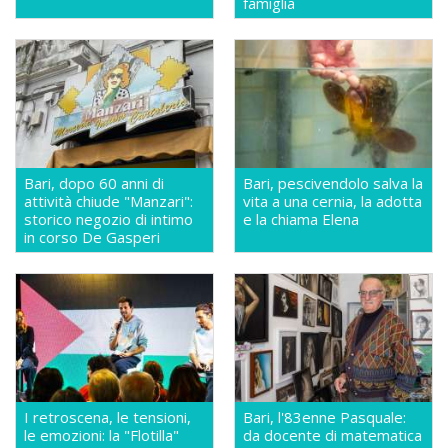
famiglia
Bari, dopo 60 anni di
Bari, pescivendolo salva la
attività chiude "Manzari":
vita a una cernia, la adotta
storico negozio di intimo
e la chiama Elena
in corso De Gasperi
I retroscena, le tensioni,
Bari, l'83enne Pasquale:
le emozioni: la "Flotilla"
da docente di matematica