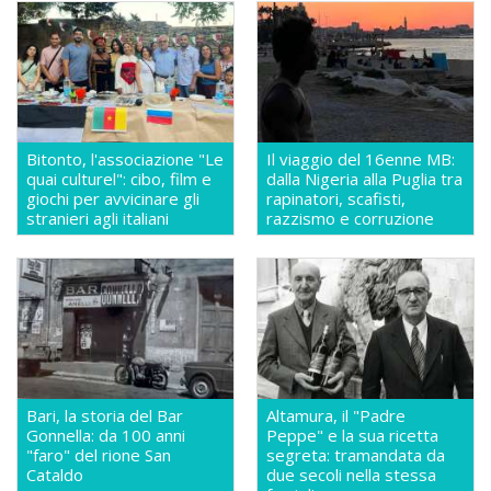
Bitonto, l'associazione "Le
Il viaggio del 16enne MB:
quai culturel": cibo, film e
dalla Nigeria alla Puglia tra
giochi per avvicinare gli
rapinatori, scafisti,
stranieri agli italiani
razzismo e corruzione
Bari, la storia del Bar
Altamura, il "Padre
Gonnella: da 100 anni
Peppe" e la sua ricetta
"faro" del rione San
segreta: tramandata da
Cataldo
due secoli nella stessa