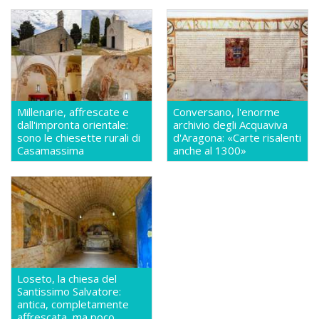
Millenarie, affrescate e
Conversano, l'enorme
dall'impronta orientale:
archivio degli Acquaviva
sono le chiesette rurali di
d'Aragona: «Carte risalenti
Casamassima
anche al 1300»
Loseto, la chiesa del
Santissimo Salvatore:
antica, completamente
affrescata, ma poco