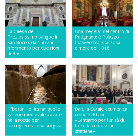
La chiesa del
Una "reggia" nel centro di
Preziosissimo sangue in
Putignano: è Palazzo
San Rocco: da 150 anni
Colavecchio, sfarzosa
riferimento per due rioni
dimora del 1818
di Bari
I "bottini" di Irsina: quelle
Bari, la Corale ecumenica
gallerie medievali scavate
compie 40 anni:
nella roccia per
«Cantiamo per l'unità di
raccogliere acqua sorgiva
tutte le confessioni
cristiane»