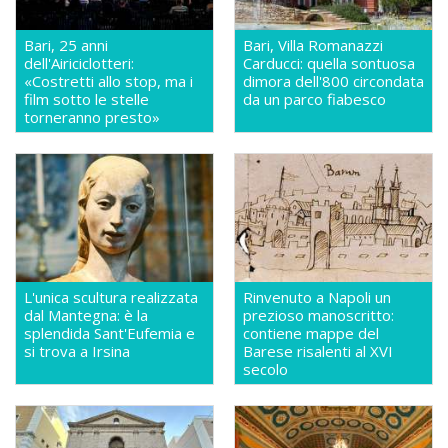
Bari, 25 anni
Bari, Villa Romanazzi
dell'Airiciclotteri:
Carducci: quella sontuosa
«Costretti allo stop, ma i
dimora dell'800 circondata
film sotto le stelle
da un parco fiabesco
torneranno presto»
L'unica scultura realizzata
Rinvenuto a Napoli un
dal Mantegna: è la
prezioso manoscritto:
splendida Sant'Eufemia e
contiene mappe del
si trova a Irsina
Barese risalenti al XVI
secolo