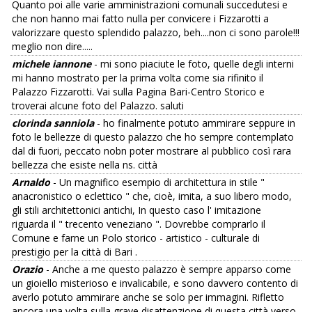
Quanto poi alle varie amministrazioni comunali succedutesi e
che non hanno mai fatto nulla per convicere i Fizzarotti a
valorizzare questo splendido palazzo, beh....non ci sono parole!!!
meglio non dire.....
michele iannone
- mi sono piaciute le foto, quelle degli interni
mi hanno mostrato per la prima volta come sia rifinito il
Palazzo Fizzarotti. Vai sulla Pagina Bari-Centro Storico e
troverai alcune foto del Palazzo. saluti
clorinda sanniola
- ho finalmente potuto ammirare seppure in
foto le bellezze di questo palazzo che ho sempre contemplato
dal di fuori, peccato nobn poter mostrare al pubblico così rara
bellezza che esiste nella ns. città
Arnaldo
- Un magnifico esempio di architettura in stile "
anacronistico o eclettico " che, cioè, imita, a suo libero modo,
gli stili architettonici antichi, In questo caso l' imitazione
riguarda il " trecento veneziano ". Dovrebbe comprarlo il
Comune e farne un Polo storico - artistico - culturale di
prestigio per la città di Bari .
Orazio
- Anche a me questo palazzo è sempre apparso come
un gioiello misterioso e invalicabile, e sono davvero contento di
averlo potuto ammirare anche se solo per immagini. Rifletto
ancora una volta sulla grave disattenzione di questa città verso