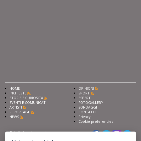
HOME
OPINIONI
INCHIESTE
SPORT
STORIE E CURIOSITÀ
ESPERTI
EVENTI E COMUNICATI
FOTOGALLERY
ARTISTI
SONDAGGI
REPORTAGE
CONTATTI
NEWS
Privacy
Cookie preferencies
Chiedi ai nostri esperti
Seguici su
Scrivi alla redazione