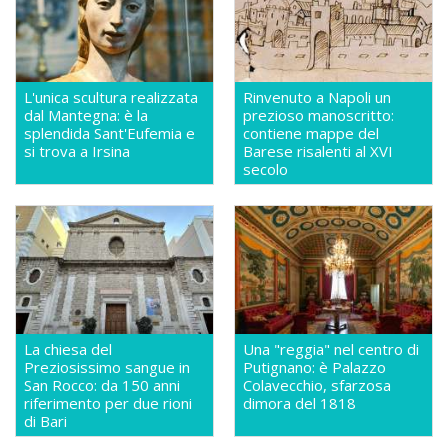
L'unica scultura realizzata
Rinvenuto a Napoli un
dal Mantegna: è la
prezioso manoscritto:
splendida Sant'Eufemia e
contiene mappe del
si trova a Irsina
Barese risalenti al XVI
secolo
La chiesa del
Una "reggia" nel centro di
Preziosissimo sangue in
Putignano: è Palazzo
San Rocco: da 150 anni
Colavecchio, sfarzosa
riferimento per due rioni
dimora del 1818
di Bari