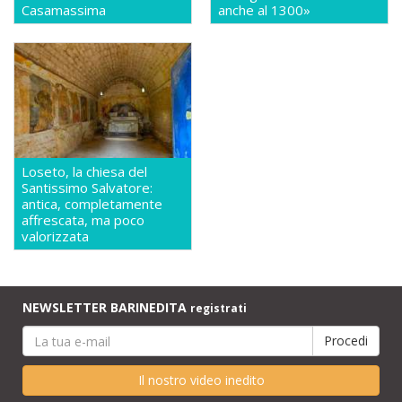
Casamassima
anche al 1300»
Loseto, la chiesa del
Santissimo Salvatore:
antica, completamente
affrescata, ma poco
valorizzata
NEWSLETTER BARINEDITA
registrati
Il nostro video inedito