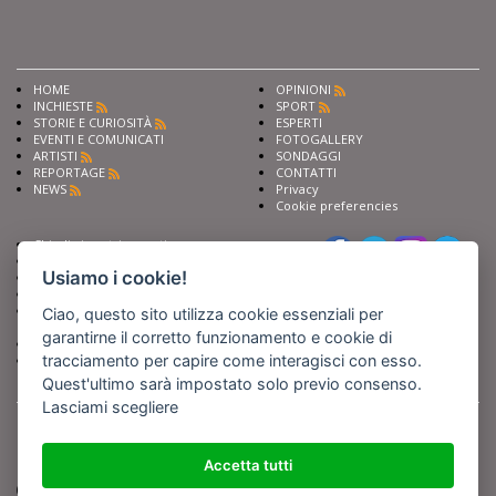
HOME
OPINIONI
INCHIESTE
SPORT
STORIE E CURIOSITÀ
ESPERTI
EVENTI E COMUNICATI
FOTOGALLERY
ARTISTI
SONDAGGI
REPORTAGE
CONTATTI
NEWS
Privacy
Cookie preferencies
Chiedi ai nostri esperti
Seguici su
Scrivi alla redazione
Usiamo i cookie!
Fai pubblicità con noi
Sostieni Barinedita
Iscriviti al nostro corso di
Ciao, questo sito utilizza cookie essenziali per
giornalismo
garantirne il corretto funzionamento e cookie di
Compra i nostri libri
tracciamento per capire come interagisci con esso.
Entra in Barinedita Map
Quest'ultimo sarà impostato solo previo consenso.
Lasciami scegliere
BARIREPORT s.a.s.
, Partita IVA 07355350724
Powered by
Netboom
Copyright BARIREPORT s.a.s. All rights reserved - Tutte le fotografie recanti il
logo di Barinedita sono state commissionate da BARIREPORT s.a.s. che ne
Accetta tutti
detiene i Diritti d'Autore e sono state prodotte nell'anno 2012 e seguenti
(tranne che non vi sia uno specifico anno di scatto riportato)