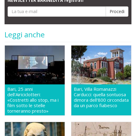
NEWSLETTER BARINEDITA
registrati
Leggi anche
Bari, 25 anni
Bari, Villa Romanazzi
dell'Airiciclotteri:
Carducci: quella sontuosa
«Costretti allo stop, ma i
dimora dell'800 circondata
film sotto le stelle
da un parco fiabesco
torneranno presto»