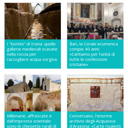
I "bottini" di Irsina: quelle
Bari, la Corale ecumenica
gallerie medievali scavate
compie 40 anni:
nella roccia per
«Cantiamo per l'unità di
raccogliere acqua sorgiva
tutte le confessioni
cristiane»
Millenarie, affrescate e
Conversano, l'enorme
dall'impronta orientale:
archivio degli Acquaviva
sono le chiesette rurali di
d'Aragona: «Carte risalenti