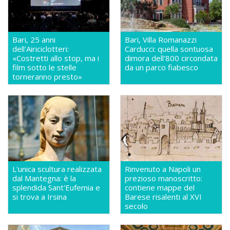
Bari, 25 anni
Bari, Villa Romanazzi
dell'Airiciclotteri:
Carducci: quella sontuosa
«Costretti allo stop, ma i
dimora dell'800 circondata
film sotto le stelle
da un parco fiabesco
torneranno presto»
L'unica scultura realizzata
Rinvenuto a Napoli un
dal Mantegna: è la
prezioso manoscritto:
splendida Sant'Eufemia e
contiene mappe del
si trova a Irsina
Barese risalenti al XVI
secolo