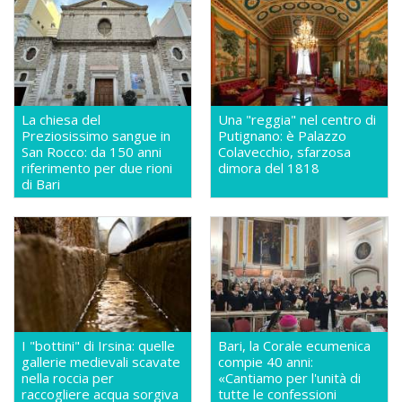
La chiesa del
Una "reggia" nel centro di
Preziosissimo sangue in
Putignano: è Palazzo
San Rocco: da 150 anni
Colavecchio, sfarzosa
riferimento per due rioni
dimora del 1818
di Bari
I "bottini" di Irsina: quelle
Bari, la Corale ecumenica
gallerie medievali scavate
compie 40 anni:
nella roccia per
«Cantiamo per l'unità di
raccogliere acqua sorgiva
tutte le confessioni