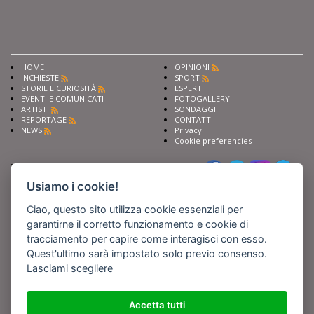
HOME
OPINIONI
INCHIESTE
SPORT
STORIE E CURIOSITÀ
ESPERTI
EVENTI E COMUNICATI
FOTOGALLERY
ARTISTI
SONDAGGI
REPORTAGE
CONTATTI
NEWS
Privacy
Cookie preferencies
Chiedi ai nostri esperti
Seguici su
Scrivi alla redazione
Usiamo i cookie!
Fai pubblicità con noi
Sostieni Barinedita
Iscriviti al nostro corso di
Ciao, questo sito utilizza cookie essenziali per
giornalismo
garantirne il corretto funzionamento e cookie di
Compra i nostri libri
tracciamento per capire come interagisci con esso.
Entra in Barinedita Map
Quest'ultimo sarà impostato solo previo consenso.
Lasciami scegliere
BARIREPORT s.a.s.
, Partita IVA 07355350724
Powered by
Netboom
Copyright BARIREPORT s.a.s. All rights reserved - Tutte le fotografie recanti il
logo di Barinedita sono state commissionate da BARIREPORT s.a.s. che ne
Accetta tutti
detiene i Diritti d'Autore e sono state prodotte nell'anno 2012 e seguenti