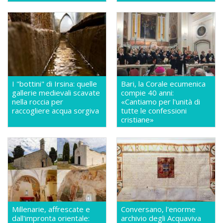
I "bottini" di Irsina: quelle
Bari, la Corale ecumenica
gallerie medievali scavate
compie 40 anni:
nella roccia per
«Cantiamo per l'unità di
raccogliere acqua sorgiva
tutte le confessioni
cristiane»
Millenarie, affrescate e
Conversano, l'enorme
dall'impronta orientale:
archivio degli Acquaviva