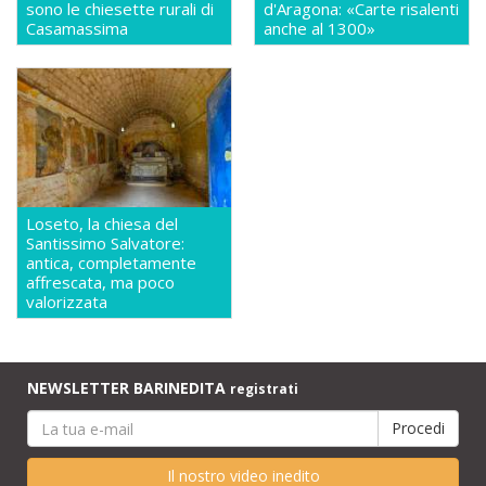
sono le chiesette rurali di
d'Aragona: «Carte risalenti
Casamassima
anche al 1300»
Loseto, la chiesa del
Santissimo Salvatore:
antica, completamente
affrescata, ma poco
valorizzata
NEWSLETTER BARINEDITA
registrati
Il nostro video inedito