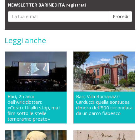
NEWSLETTER BARINEDITA
registrati
Leggi anche
Bari, 25 anni
Bari, Villa Romanazzi
dell'Airiciclotteri:
Carducci: quella sontuosa
«Costretti allo stop, ma i
dimora dell'800 circondata
film sotto le stelle
da un parco fiabesco
torneranno presto»