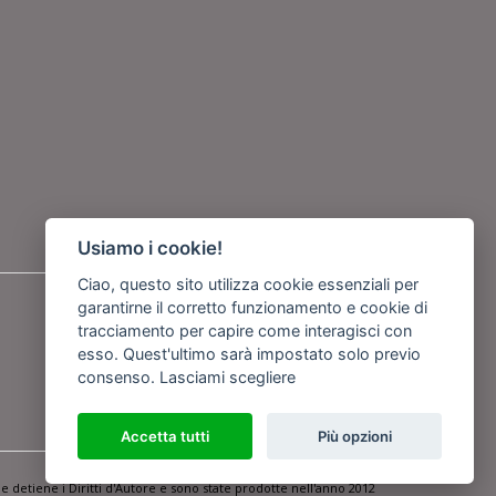
Usiamo i cookie!
Ciao, questo sito utilizza cookie essenziali per
Seguici su
garantirne il corretto funzionamento e cookie di
tracciamento per capire come interagisci con
esso. Quest'ultimo sarà impostato solo previo
o
consenso.
Lasciami scegliere
Accetta tutti
Più opzioni
Powered by
Netboom
e detiene i Diritti d'Autore e sono state prodotte nell'anno 2012