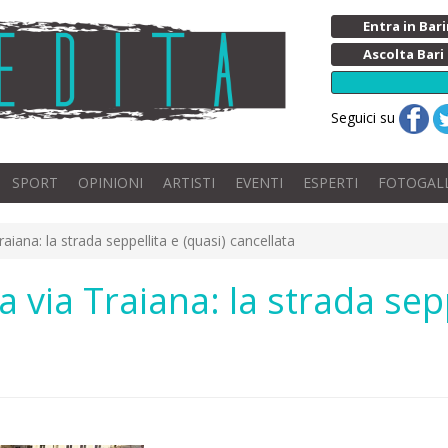
Entra in Ba
Ascolta Bari
Seguici su
SPORT
OPINIONI
ARTISTI
EVENTI
ESPERTI
FOTOGAL
Traiana: la strada seppellita e (quasi) cancellata
la via Traiana: la strada sep