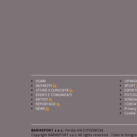
HOME
OPINIO
INCHIESTE
SPORT
STORIE E CURIOSITÀ
ESPERT
EVENTI E COMUNICATI
FOTOG
ARTISTI
SONDA
REPORTAGE
CONTA
NEWS
Privacy
Cookie 
BARIREPORT s.a.s.
, Partita IVA 07355350724
Copyright BARIREPORT s.a.s. All rights reserved - Tutte le fotogr