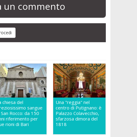
ia un commento
a chiesa del
Una "reggia" nel
reziosissimo sangue
centro di Putignano: è
n San Rocco: da 150
Palazzo Colavecchio,
nni riferimento per
sfarzosa dimora del
ue rioni di Bari
1818