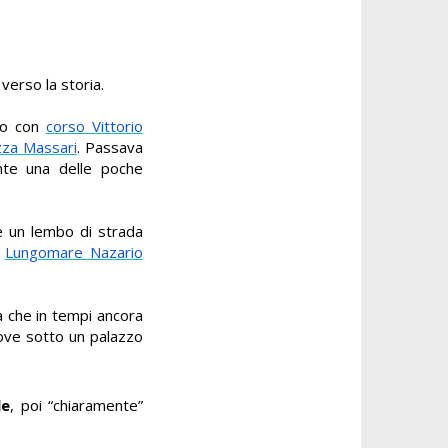
verso la storia.
olo con
corso Vittorio
zza Massari
. Passava
nte una delle poche
 un lembo di strada
e
Lungomare Nazario
a che in tempi ancora
dove sotto un palazzo
le
, poi “chiaramente”