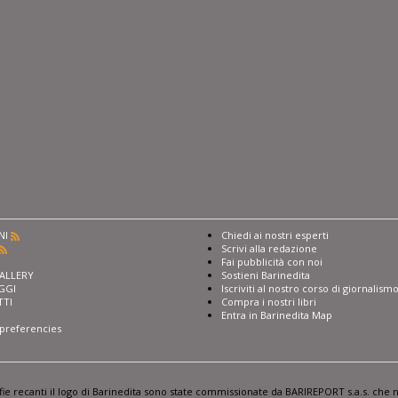
NI
Chiedi ai nostri esperti
Scrivi alla redazione
I
Fai pubblicità con noi
ALLERY
Sostieni Barinedita
GGI
Iscriviti al nostro corso di giornalism
TTI
Compra i nostri libri
Entra in Barinedita Map
preferencies
afie recanti il logo di Barinedita sono state commissionate da BARIREPORT s.a.s. che n