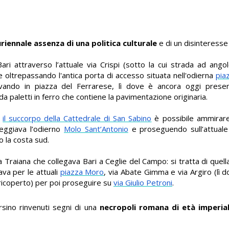
uriennale assenza di una politica culturale
e di un disinteresse 
ari attraverso l’attuale via Crispi (sotto la cui strada ad ang
 oltrepassando l'antica porta di accesso situata nell'odierna
pia
vando in piazza del Ferrarese, lì dove è ancora oggi prese
da paletti in ferro che contiene la pavimentazione originaria.
o
il succorpo della Cattedrale di San Sabino
è possibile ammirare
heggiava l’odierno
Molo Sant’Antonio
e proseguendo sull’attual
 la costa sud.
 Traiana che collegava Bari a Ceglie del Campo: si tratta di quell
ava per le attuali
piazza Moro
, via Abate Gimma e via Argiro (lì 
 ricoperto) per poi proseguire su
via Giulio Petroni
.
rsino rinvenuti segni di una
necropoli romana di età imperia