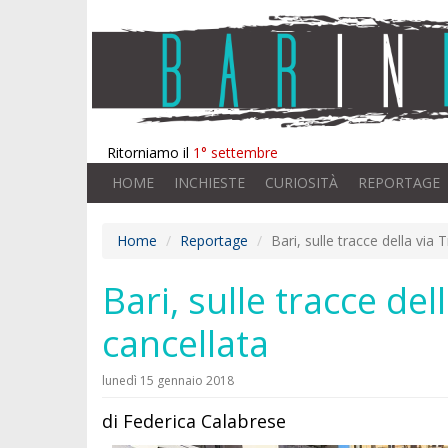
Ritorniamo il
1° settembre
HOME
INCHIESTE
CURIOSITÀ
REPORTAGE
Home
Reportage
Bari, sulle tracce della via 
Bari, sulle tracce del
cancellata
lunedì 15 gennaio 2018
di Federica Calabrese