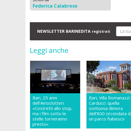
Federica Calabrese
NEWSLETTER BARINEDITA
registrati
Leggi anche
Bari, 25 anni
Bari, Villa Romanazzi
dell'Airiciclotteri:
Carducci: quella
«Costretti allo stop,
sontuosa dimora
ma i film sotto le
dell'800 circondata d
stelle torneranno
un parco fiabesco
presto»