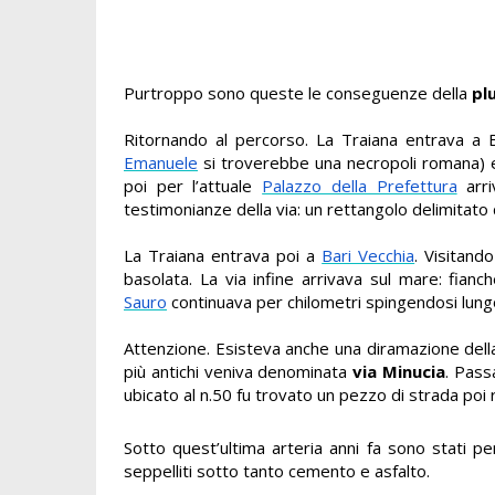
Purtroppo sono queste le conseguenze della
pl
Ritornando al percorso. La Traiana entrava a B
Emanuele
si troverebbe una necropoli romana) e
poi per l’attuale
Palazzo della Prefettura
arri
testimonianze della via: un rettangolo delimitato 
La Traiana entrava poi a
Bari Vecchia
. Visitand
basolata. La via infine arrivava sul mare: fianc
Sauro
continuava per chilometri spingendosi lungo
Attenzione. Esisteva anche una diramazione della
più antichi veniva denominata
via Minucia
. Pass
ubicato al n.50 fu trovato un pezzo di strada poi
Sotto quest’ultima arteria anni fa sono stati pe
seppelliti sotto tanto cemento e asfalto.