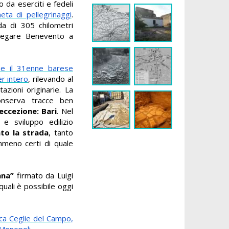
 da eserciti e fedeli
eta di pellegrinaggi
.
da di 305 chilometri
llegare Benevento a
e il 31enne barese
er intero
, rilevando al
zioni originarie. La
conserva tracce ben
eccezione: Bari
. Nel
 e sviluppo edilizio
ato la strada
, tanto
meno certi di quale
ana”
firmato da Luigi
quali è possibile oggi
tica Ceglie del Campo,
Monopoli.