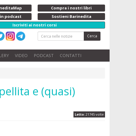
rineditaMap
Compra i nostri libri
 in podcast
Sostieni Barinedita
Iscriviti ai nostri corsi
Cerca
LERY
VIDEO
PODCAST
CONTATTI
pellita e (quasi)
Letto:
21745 volte