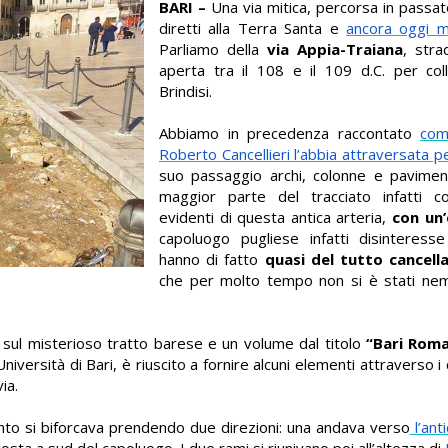
BARI –
Una via mitica, percorsa in passato
diretti alla Terra Santa e
ancora oggi m
Parliamo della
via Appia-Traiana
, stra
aperta tra il 108 e il 109 d.C. per co
Brindisi.
Abbiamo in precedenza raccontato
com
Roberto Cancellieri l’abbia attraversata p
suo passaggio archi, colonne e pavimenta
maggior parte del tracciato infatti 
evidenti di questa antica arteria,
con un’
capoluogo pugliese infatti disinteresse
hanno di fatto
quasi del tutto cancell
che per molto tempo non si è stati nem
e sul misterioso tratto barese e un volume dal titolo
“Bari Rom
iversità di Bari, è riuscito a fornire alcuni elementi attraverso i 
ia.
onto si biforcava prendendo due direzioni: una andava verso
l’an
costa a sud del capoluogo. I due rami si riunivano poi all’altezza di