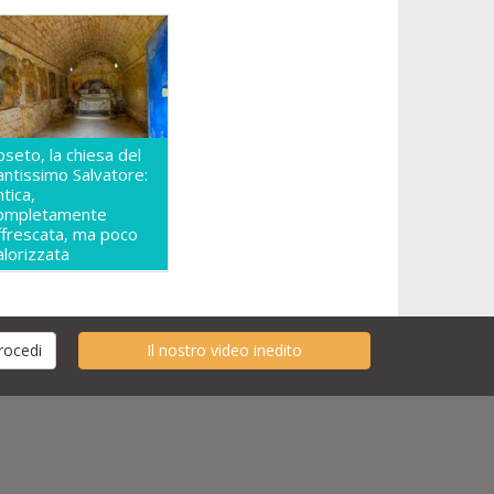
oseto, la chiesa del
antissimo Salvatore:
ntica,
ompletamente
ffrescata, ma poco
alorizzata
Il nostro video inedito