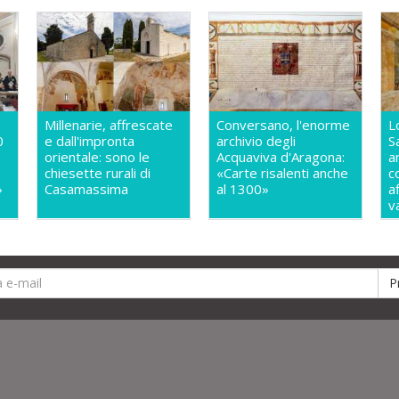
Millenarie, affrescate
Conversano, l'enorme
L
0
e dall'impronta
archivio degli
S
orientale: sono le
Acquaviva d'Aragona:
a
chiesette rurali di
«Carte risalenti anche
c
»
Casamassima
al 1300»
a
v