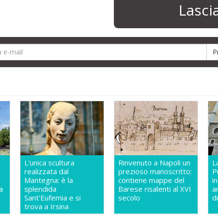
Lasc
L'unica scultura
Rinvenuto a Napoli un
L
realizzata dal
prezioso manoscritto:
P
Mantegna: è la
contiene mappe del
i
a
splendida
Barese risalenti al XVI
a
Sant'Eufemia e si
secolo
d
trova a Irsina