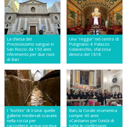
La chiesa del
Una "reggia" nel centro di
Preziosissimo sangue in
Putignano: è Palazzo
San Rocco: da 150 anni
Colavecchio, sfarzosa
riferimento per due rioni
dimora del 1818
di Bari
I "bottini" di Irsina: quelle
Bari, la Corale ecumenica
gallerie medievali scavate
compie 40 anni:
nella roccia per
«Cantiamo per l'unità di
raccogliere acqua sorgiva
tutte le confessioni