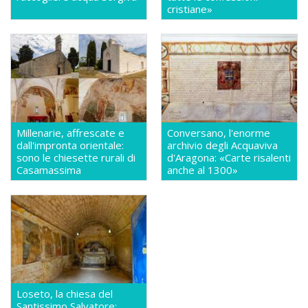
cristiane»
Millenarie, affrescate e
Conversano, l'enorme
dall'impronta orientale:
archivio degli Acquaviva
sono le chiesette rurali di
d'Aragona: «Carte risalenti
Casamassima
anche al 1300»
Loseto, la chiesa del
Santissimo Salvatore: