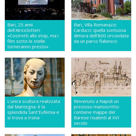
Bari, 25 anni
Bari, Villa Romanazzi
dell'Airiciclotteri:
Carducci: quella sontuosa
«Costretti allo stop, ma i
dimora dell'800 circondata
film sotto le stelle
da un parco fiabesco
torneranno presto»
L'unica scultura realizzata
Rinvenuto a Napoli un
dal Mantegna: è la
prezioso manoscritto:
splendida Sant'Eufemia e
contiene mappe del
si trova a Irsina
Barese risalenti al XVI
secolo