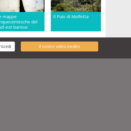
e mappe
Il Pulo di Molfetta
inquecentesche del
ud-est barese
Il nostro video inedito