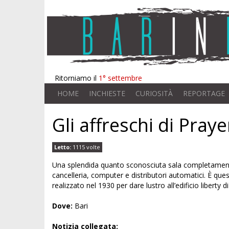
Ritorniamo il
1° settembre
HOME
INCHIESTE
CURIOSITÀ
REPORTAGE
Gli affreschi di Pra
Letto:
1115 volte
Una splendida quanto sconosciuta sala completamente 
cancelleria, computer e distributori automatici. È ques
realizzato nel 1930 per dare lustro all’edificio liberty
Dove:
Bari
Notizia collegata: