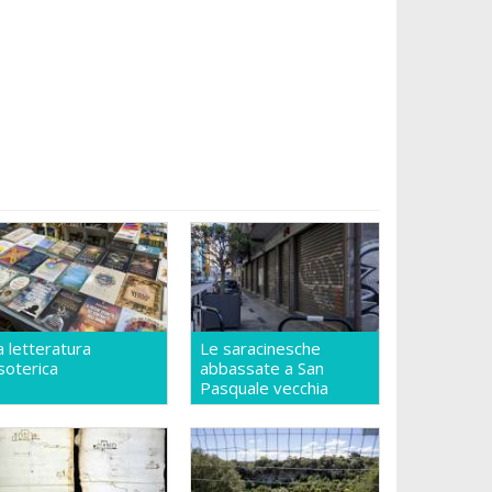
a letteratura
Le saracinesche
soterica
abbassate a San
Pasquale vecchia