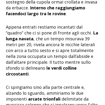
sostegno della cupola ormai crollata e invasa
da erbacce.
Interno che raggiungiamo
facendoci largo tra le rovine
.
Appena entrati restiamo incantati dal
“quadro” che ci si pone di fronte agli occhi.
La
lunga navata
, che un tempo misurava 39
metri per 20, rivela ancora le nicchie laterali
con arco a tutto sesto e si apre totalmente
nella zona occupata un tempo dall’abside e
dall’altare principale. Il tutto mentre sullo
sfondo si delineano
le verdi colline
circostanti
.
Ci spingiamo sino alla parte centrale e,
alzando lo sguardo, ammiriamo le due
imponenti
arcate trionfali
delimitate da
massicce colonne che si innalzano verso l’alto