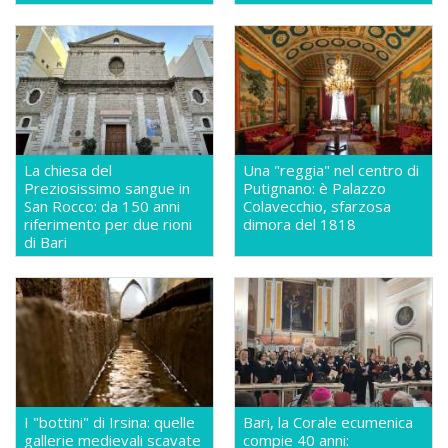
La chiesa del
Una "reggia" nel centro di
Preziosissimo sangue in
Putignano: è Palazzo
San Rocco: da 150 anni
Colavecchio, sfarzosa
riferimento per due rioni
dimora del 1818
di Bari
I "bottini" di Irsina: quelle
Bari, la Corale ecumenica
gallerie medievali scavate
compie 40 anni: