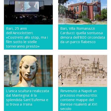
Bari, 25 anni
Bari, Villa Romanazzi
dell'Airiciclotteri:
Carducci: quella sontuosa
«Costretti allo stop, ma i
dimora dell'800 circondata
film sotto le stelle
da un parco fiabesco
torneranno presto»
L'unica scultura realizzata
Rinvenuto a Napoli un
dal Mantegna: è la
prezioso manoscritto:
splendida Sant'Eufemia e
contiene mappe del
si trova a Irsina
Barese risalenti al XVI
secolo