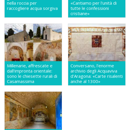
nella roccia per
«Cantiamo per l'unità di
raccogliere acqua sorgiva
tutte le confessioni
cristiane»
Millenarie, affrescate e
Conversano, l'enorme
dall'impronta orientale:
archivio degli Acquaviva
sono le chiesette rurali di
d'Aragona: «Carte risalenti
Casamassima
anche al 1300»