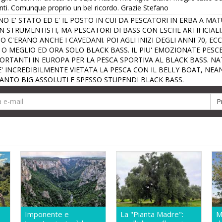
tanti. Comunque proprio un bel ricordo. Grazie Stefano
ANO E' STATO ED E' IL POSTO IN CUI DA PESCATORI IN ERBA A MA
NON STRUMENTISTI, MA PESCATORI DI BASS CON ESCHE ARTIFICIA
GO C'ERANO ANCHE I CAVEDANI. POI AGLI INIZI DEGLI ANNI 70, E
' O MEGLIO ED ORA SOLO BLACK BASS. IL PIU' EMOZIONATE PES
IMPORTANTI IN EUROPA PER LA PESCA SPORTIVA AL BLACK BASS. 
E' INCREDIBILMENTE VIETATA LA PESCA CON IL BELLY BOAT, NE
ANTO BIG ASSOLUTI E SPESSO STUPENDI BLACK BASS.
Imponente e
La "Pianta Madre":
M