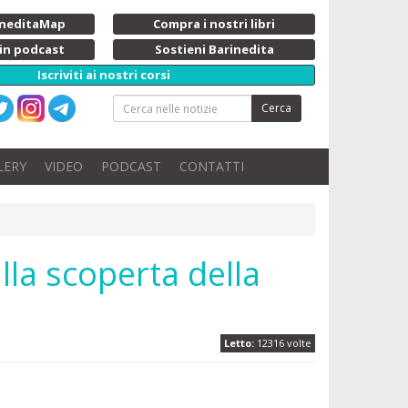
rineditaMap
Compra i nostri libri
 in podcast
Sostieni Barinedita
Iscriviti ai nostri corsi
Cerca
LERY
VIDEO
PODCAST
CONTATTI
lla scoperta della
Letto:
12316 volte