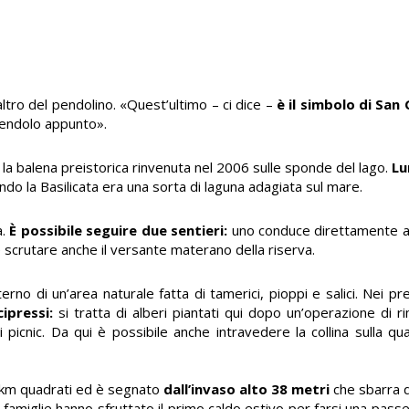
ltro del pendolino. «Quest’ultimo – ci dice –
è il simbolo di San 
 pendolo appunto».
, la balena preistorica rinvenuta nel 2006 sulle sponde del lago.
Lu
uando la Basilicata era una sorta di laguna adagiata sul mare.
a.
È possibile seguire due sentieri:
uno conduce direttamente all
e scrutare anche il versante materano della riserva.
nterno di un’area naturale fatta di tamerici, pioppi e salici. Nei pr
cipressi:
si tratta di alberi piantati qui dopo un’operazione di
picnic. Da qui è possibile anche intravedere la collina sulla qu
 8 km quadrati ed è segnato
dall’invaso alto 38 metri
che sbarra d
 famiglie hanno sfruttato il primo caldo estivo per farsi una passe