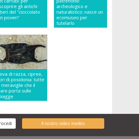
ei carrubi: per
patrimonio
iscoprire gli antichi
archeologico e
lberi del "cioccolato
naturalistico: nasce un
ei poveri"
ecomuseo per
tutelarlo
ova di razza, cipree,
iori di posidonia: tutte
e meraviglie che il
are porta sulle
piagge
Il nostro video inedito