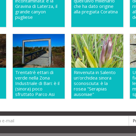
incontaminata: è la
quell'ulivo millenario
d
Gravina di Laterza, il
che ha dato origine
r
grande canyon
alla pregiata Coratina
a
pugliese
d
Trentatrè ettari di
Rinvenuta in Salento
U
verde nella Zona
un'orchidea sinora
f
Industriale di Bari: è il
sconosciuta: è la
l
(sinora) poco
rosea "Serapias
m
sfruttato Parco Asi
ausoniae"
s