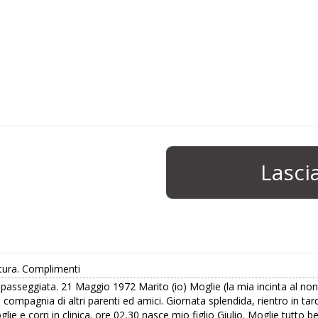
Lasc
ttura. Complimenti
 passeggiata. 21 Maggio 1972 Marito (io) Moglie (la mia incinta al non
in compagnia di altri parenti ed amici. Giornata splendida, rientro in ta
 moglie e corri in clinica. ore 02,30 nasce mio figlio Giulio. Moglie tutt