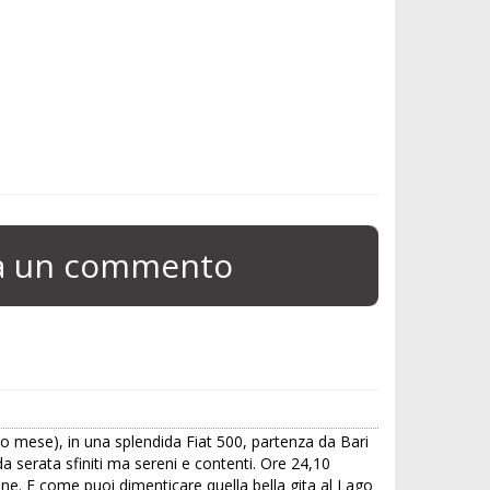
ia un commento
o mese), in una splendida Fiat 500, partenza da Bari
rda serata sfiniti ma sereni e contenti. Ore 24,10
o bene. E come puoi dimenticare quella bella gita al Lago