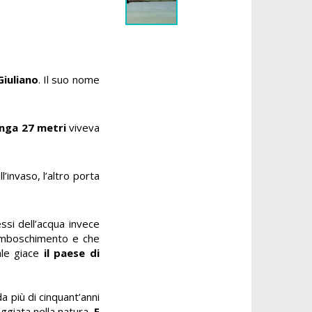
Giuliano
. Il suo nome
nga 27 metri
viveva
’invaso, l’altro porta
essi dell’acqua invece
 rimboschimento e che
ale giace
il paese di
a più di cinquant’anni
ggiata nella natura.
E