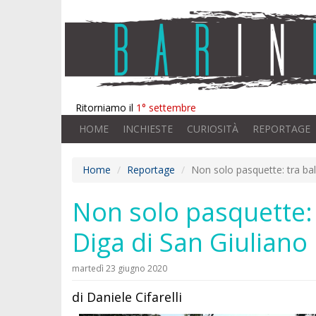
Ritorniamo il
1° settembre
HOME
INCHIESTE
CURIOSITÀ
REPORTAGE
Home
Reportage
Non solo pasquette: tra bal
Non solo pasquette: t
Diga di San Giuliano
martedì 23 giugno 2020
di Daniele Cifarelli