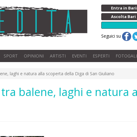
Entra in Ba
Ascolta Bari
Seguici su
SPORT
OPINIONI
ARTISTI
EVENTI
ESPERTI
FOTOGAL
ene, laghi e natura alla scoperta della Diga di San Giuliano
ra balene, laghi e natura a