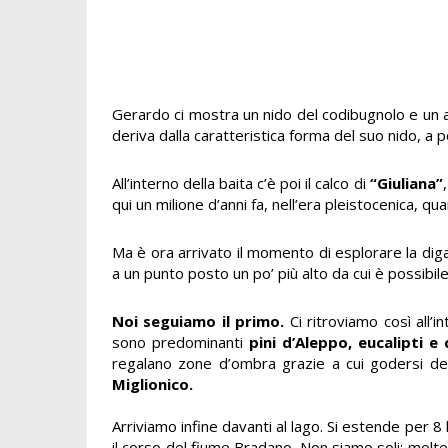
Gerardo ci mostra un nido del codibugnolo e un a
deriva dalla caratteristica forma del suo nido, a
All’interno della baita c’è poi il calco di
“Giuliana”
qui un milione d’anni fa, nell’era pleistocenica, q
Ma è ora arrivato il momento di esplorare la dig
a un punto posto un po’ più alto da cui è possibil
Noi seguiamo il primo.
Ci ritroviamo così all’i
sono predominanti
pini d’Aleppo, eucalipti e 
regalano zone d’ombra grazie a cui godersi dei 
Miglionico.
Arriviamo infine davanti al lago. Si estende per
il corso del fiume Bradano. Non siamo soli: molte