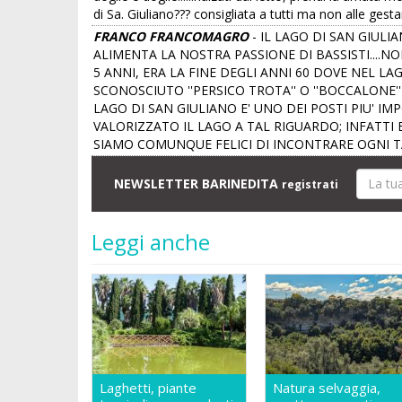
di Sa. Giuliano??? consigliata a tutti ma non alle ges
FRANCO FRANCOMAGRO
- IL LAGO DI SAN GIULI
ALIMENTA LA NOSTRA PASSIONE DI BASSISTI....
5 ANNI, ERA LA FINE DEGLI ANNI 60 DOVE NEL LA
SCONOSCIUTO ''PERSICO TROTA'' O ''BOCCALONE'
LAGO DI SAN GIULIANO E' UNO DEI POSTI PIU' 
VALORIZZATO IL LAGO A TAL RIGUARDO; INFATTI 
SIAMO COMUNQUE FELICI DI INCONTRARE OGNI T
NEWSLETTER BARINEDITA
registrati
Leggi anche
Laghetti, piante
Natura selvaggia,