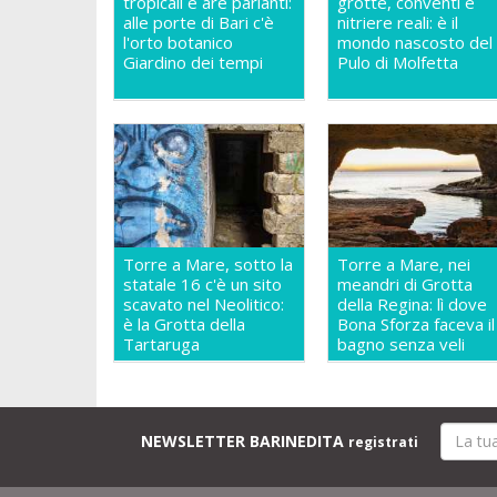
tropicali e are parlanti:
grotte, conventi e
alle porte di Bari c'è
nitriere reali: è il
l'orto botanico
mondo nascosto del
Giardino dei tempi
Pulo di Molfetta
Torre a Mare, sotto la
Torre a Mare, nei
statale 16 c'è un sito
meandri di Grotta
scavato nel Neolitico:
della Regina: lì dove
è la Grotta della
Bona Sforza faceva il
Tartaruga
bagno senza veli
NEWSLETTER BARINEDITA
registrati