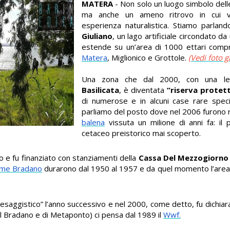
MATERA
- Non solo un luogo simbolo dell
ma anche un ameno ritrovo in cui v
esperienza naturalistica. Stiamo parland
Giuliano
, un lago artificiale circondato da
estende su un’area di 1000 ettari compre
Matera
, Miglionico e Grottole.
(Vedi foto ga
Una zona che dal 2000, con una l
Basilicata
, è diventata
“riserva protet
di numerose e in alcuni case rare speci
parliamo del posto dove nel 2006 furono 
balena
vissuta un milione di anni fa: il 
cetaceo preistorico mai scoperto.
co e fu finanziato con stanziamenti della
Cassa Del Mezzogiorno
ume Bradano
durarono dal 1950 al 1957 e da quel momento l’area 
esaggistico” l’anno successivo e nel 2000, come detto, fu dichiara
el Bradano e di Metaponto) ci pensa dal 1989 il
Wwf.