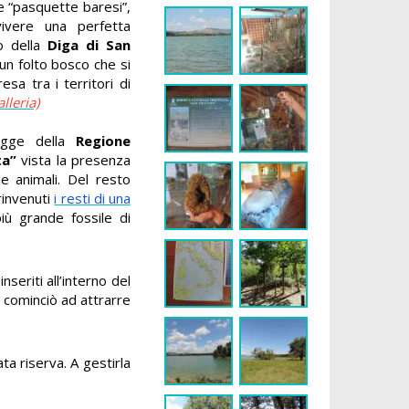
e “pasquette baresi”,
ivere una perfetta
o della
Diga di San
 un folto bosco che si
sa tra i territori di
lleria)
egge della
Regione
ta”
vista la presenza
e animali. Del resto
rinvenuti
i resti di una
più grande fossile di
inseriti all’interno del
cominciò ad attrarre
ta riserva. A gestirla