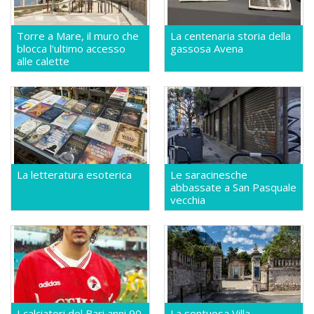
Torre a Mare, il muro che
La centenaria storia della
blocca l'ultimo accesso
gassosa Avena
alle calette
La letteratura esoterica
Le saracinesche
abbassate a San Pasquale
vecchia
I calciatori del Bari anni 90
La sontuosa Villa