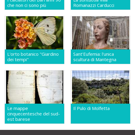
che non ci sono più
Romanazzi Carducci
L'orto botanico "Giardino
Sant'Eufemia: l'unica
dei tempi"
scultura di Mantegna
Le mappe
Il Pulo di Molfetta
cinquecentesche del sud-
est barese