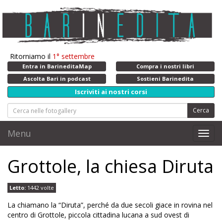
Ritorniamo il
1° settembre
Entra in BarineditaMap
Compra i nostri libri
Ascolta Bari in podcast
Sostieni Barinedita
Iscriviti ai nostri corsi
Cerca
Menu
Toggl
navig
Grottole, la chiesa Diruta
Letto:
1442 volte
La chiamano la “Diruta”, perché da due secoli giace in rovina nel
centro di Grottole, piccola cittadina lucana a sud ovest di