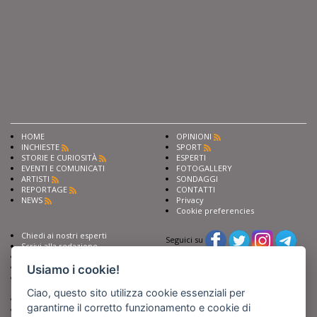
HOME
OPINIONI
INCHIESTE
SPORT
STORIE E CURIOSITÀ
ESPERTI
EVENTI E COMUNICATI
FOTOGALLERY
ARTISTI
SONDAGGI
REPORTAGE
CONTATTI
NEWS
Privacy
Cookie preferencies
Chiedi ai nostri esperti
Seguici su
Scrivi alla redazione
Fai pubblicità con noi
Sostieni Barinedita
Usiamo i cookie!
Iscriviti al nostro corso di
giornalismo
Ciao, questo sito utilizza cookie essenziali per
Compra i nostri libri
garantirne il corretto funzionamento e cookie di
Entra in Barinedita Map