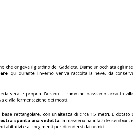
ne che cingeva il giardino dei Gadaleta. Diamo un'occhiata agli inter
iere
: qui durante l'inverno veniva raccolta la neve, da conserva
sseria vera e propria. Durante il cammino passiamo accanto
al
'uva e alla fermentazione dei mosti.
di base rettangolare, con un’altezza di circa 15 metri. È dotato d
 destra spunta una vedetta
: la masseria ha infatti le sembianz
ti abitativi e accorgimenti per difendersi dai nemici.