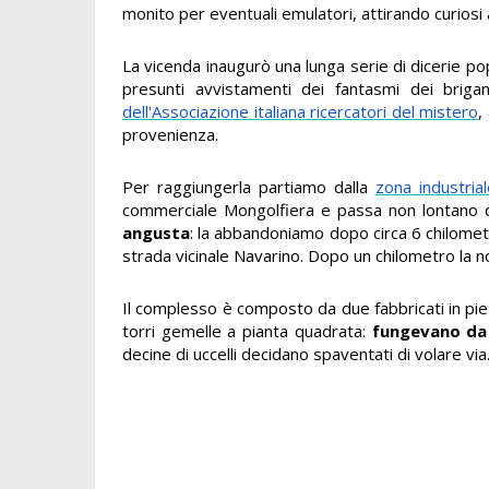
monito per eventuali emulatori, attirando curiosi a
La vicenda inaugurò una lunga serie di dicerie pop
presunti avvistamenti dei fantasmi dei brigan
dell'Associazione italiana ricercatori del mistero
,
provenienza.
Per raggiungerla partiamo dalla
zona industria
commerciale Mongolfiera e passa non lontano da
angusta
: la abbandoniamo dopo circa 6 chilometr
strada vicinale Navarino. Dopo un chilometro la no
Il complesso è composto da due fabbricati in piet
torri gemelle a pianta quadrata:
fungevano da
decine di uccelli decidano spaventati di volare via