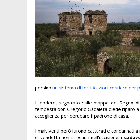
persino
un sistema di fortificazioni costiere per 
Il podere, segnalato sulle mappe del Regno di
tempesta don Gregorio Gadaleta diede riparo a 
accoglienza per derubare il padrone di casa.
I malviventi però furono catturati e condannati a 
di vendetta non si esaurì nell'uccisione:
i cadav