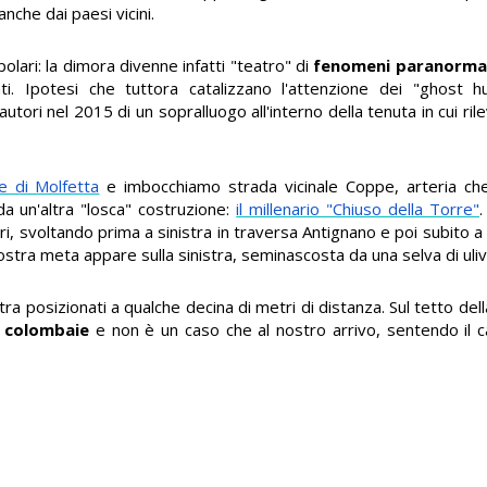
nche dai paesi vicini.
olari: la dimora divenne infatti "teatro" di
fenomeni paranormal
ti. Ipotesi che tuttora catalizzano l'attenzione dei "ghost 
 autori nel 2015 di un sopralluogo all'interno della tenuta in cui ri
le di Molfetta
e imbocchiamo strada vicinale Coppe, arteria che
 un'altra "losca" costruzione:
il millenario "Chiuso della Torre"
i, svoltando prima a sinistra in traversa Antignano e poi subito a
stra meta appare sulla sinistra, seminascosta da una selva di ulivi
ra posizionati a qualche decina di metri di distanza. Sul tetto de
 colombaie
e non è un caso che al nostro arrivo, sentendo il c
.