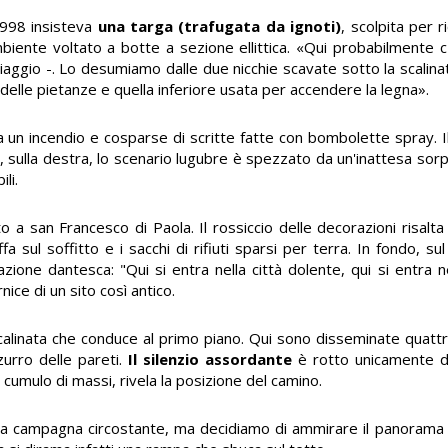
 1998 insisteva
una targa (trafugata da ignoti)
, scolpita per 
mbiente voltato a botte a sezione ellittica. «Qui probabilmente c'
iaggio -. Lo desumiamo dalle due nicchie scavate sotto la scalina
a delle pietanze e quella inferiore usata per accendere la legna».
 un incendio e cosparse di scritte fatte con bombolette spray. 
 sulla destra, lo scenario lugubre è spezzato da un'inattesa sor
li.
 a san Francesco di Paola. Il rossiccio delle decorazioni risalta
fa sul soffitto e i sacchi di rifiuti sparsi per terra. In fondo, 
azione dantesca: "Qui si entra nella città dolente, qui si entra n
ice di un sito così antico.
scalinata che conduce al primo piano. Qui sono disseminate quat
zzurro delle pareti.
Il silenzio assordante
è rotto unicamente d
cumulo di massi, rivela la posizione del camino.
 la campagna circostante, ma decidiamo di ammirare il panorama 