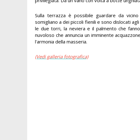
privilegiata. Da un vano con volta a botte unghiat
Sulla terrazza è possibile guardare da vicino 
somigliano a dei piccoli fienili e sono dislocati ag
le due torri, la neviera e il palmento che fanno
nuvoloso che annuncia un imminente acquazzon
l'armonia della masseria.
(Vedi galleria fotografica)