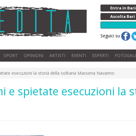
Entra in Ba
Ascolta Bari
Seguici su
SPORT
OPINIONI
ARTISTI
EVENTI
ESPERTI
FOTOGAL
etate esecuzioni la storia della solitaria Masseria Navarino
i e spietate esecuzioni la st