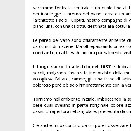
Varchiamo l'entrata centrale sulla quale fino al
dei fuorilegge. L'interno del piano terra è un a
l'architetto Paolo Tupputi, nostro compagno di v
piano: una, con una calotta, destinata alla cottur
Le pareti del vano sono chiaramente annerite da
da cumuli di macerie. Ma oltrepassando un varco,
con tanto di affreschi
ancora parzialmente visibi
Il luogo sacro fu allestito nel 1687
e dedicato
secoli, malgrado l'avanzata inesorabile della muf
accoglieva l'altare, campeggia una frase di ispir
doloroso però c'è solo l'imbrattamento con la vern
Torniamo nell'ambiente iniziale, imboccando la 
delle quali svelano in parte l'originale colore a
passi. Un'apertura rettangolare, preceduta da un 
C'è anche un balconcino da cui poter osservare