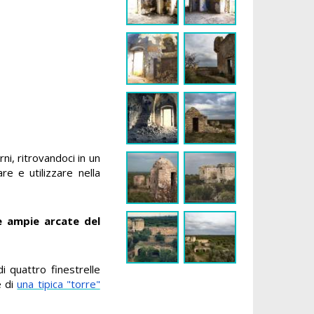
ni, ritrovandoci in un
re e utilizzare nella
le ampie arcate del
i quattro finestrelle
e di
una tipica "torre"