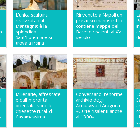
L'unica scultura
Rinvenuto a Napoli un
L
realizzata dal
prezioso manoscritto:
P
Mantegna: è la
contiene mappe del
i
a
splendida
Barese risalenti al XVI
a
Sant'Eufemia e si
secolo
d
trova a Irsina
Millenarie, affrescate
Conversano, l'enorme
L
0
e dall'impronta
archivio degli
S
orientale: sono le
Acquaviva d'Aragona:
a
chiesette rurali di
«Carte risalenti anche
c
»
Casamassima
al 1300»
a
v