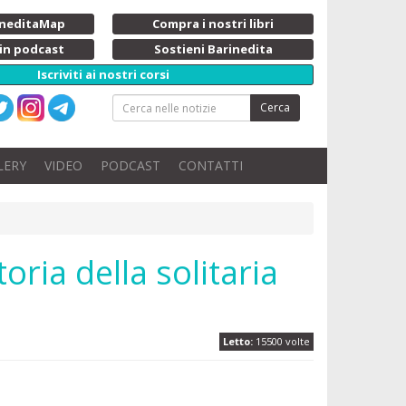
rineditaMap
Compra i nostri libri
 in podcast
Sostieni Barinedita
Iscriviti ai nostri corsi
Cerca
LERY
VIDEO
PODCAST
CONTATTI
oria della solitaria
Letto:
15500 volte