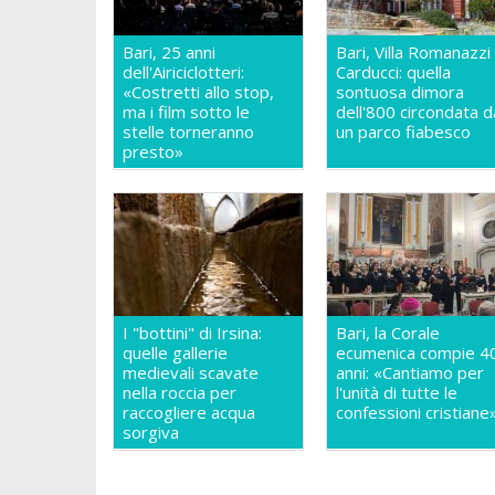
Bari, 25 anni
Bari, Villa Romanazzi
dell'Airiciclotteri:
Carducci: quella
«Costretti allo stop,
sontuosa dimora
ma i film sotto le
dell'800 circondata d
stelle torneranno
un parco fiabesco
presto»
I "bottini" di Irsina:
Bari, la Corale
quelle gallerie
ecumenica compie 4
medievali scavate
anni: «Cantiamo per
nella roccia per
l'unità di tutte le
raccogliere acqua
confessioni cristiane
sorgiva