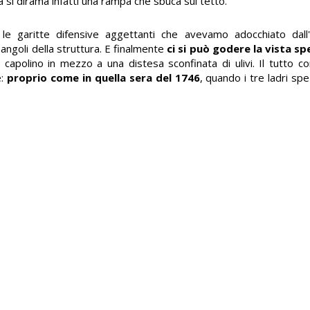
a si dirama infatti una rampa che sbuca sul tetto.
le garitte difensive aggettanti che avevamo adocchiato dall'es
li angoli della struttura. E finalmente
ci si può godere la vista sp
 capolino in mezzo a una distesa sconfinata di ulivi. Il tutto c
e:
proprio come in quella sera del 1746
, quando i tre ladri s