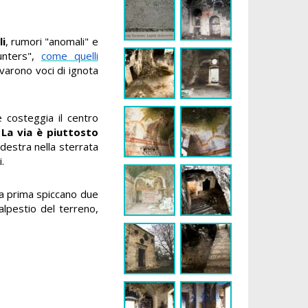
i
, rumori "anomali" e
hunters",
come quelli
levarono voci di ignota
 costeggia il centro
.
La via è piuttosto
 destra nella sterrata
.
lla prima spiccano due
alpestio del terreno,