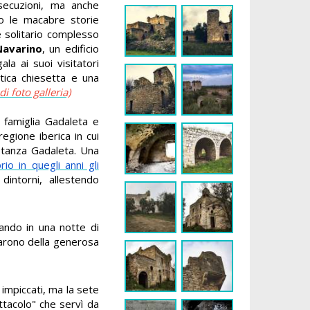
ecuzioni, ma anche
no le macabre storie
e solitario complesso
Navarino
, un edificio
la ai suoi visitatori
tica chiesetta e una
di foto galleria)
a famiglia Gadaleta e
 regione iberica in cui
stanza Gadaleta. Una
rio in quegli anni gli
intorni, allestendo
ando in una notte di
tarono della generosa
 impiccati, ma la sete
ttacolo" che servì da