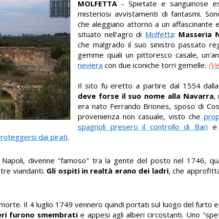
MOLFETTA
- Spietate e sanguinose es
misteriosi avvistamenti di fantasmi. So
che aleggiano attorno a un affascinante 
situato nell'agro di
Molfetta
:
Masseria 
che malgrado il suo sinistro passato rega
gemme quali un pittoresco casale, un'an
neviera
con due iconiche torri gemelle.
(Ve
Il sito fu eretto a partire dal 1554 dall
deve forse il suo nome alla Navarra
,
era nato Ferrando Briones, sposo di Co
provenienza non casuale, visto che
prop
spagnoli presero il controllo di Bari
e d
proteggersi dai pirati
.
 Napoli, divenne "famoso" tra la gente del posto nel 1746, qu
tre viandanti.
Gli ospiti in realtà erano dei ladri
, che approfit
morte. Il 4 luglio 1749 vennero quindi portati sul luogo del furto e
eri furono smembrati
e appesi agli alberi circostanti. Uno "spe