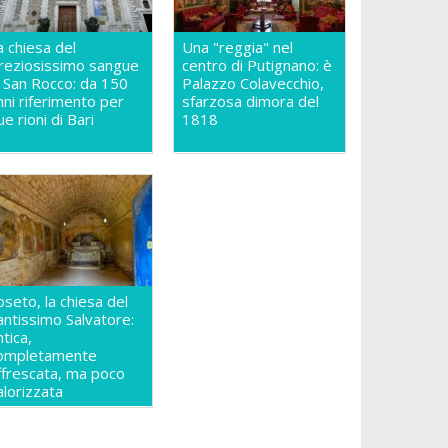
a chiesa del
Una "reggia" nel
reziosissimo sangue
centro di Putignano: è
n San Rocco: da 150
Palazzo Colavecchio,
nni riferimento per
sfarzosa dimora del
ue rioni di Bari
1818
oseto, la chiesa del
antissimo Salvatore:
ntica,
ompletamente
ffrescata, ma poco
alorizzata