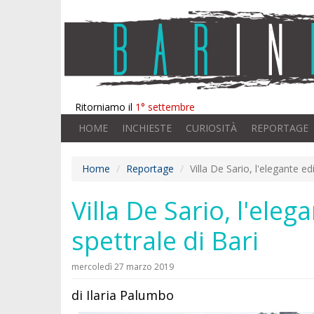
Ritorniamo il
1° settembre
HOME
INCHIESTE
CURIOSITÀ
REPORTAGE
Home
Reportage
Villa De Sario, l'elegante ed
Villa De Sario, l'eleg
spettrale di Bari
mercoledì 27 marzo 2019
di Ilaria Palumbo