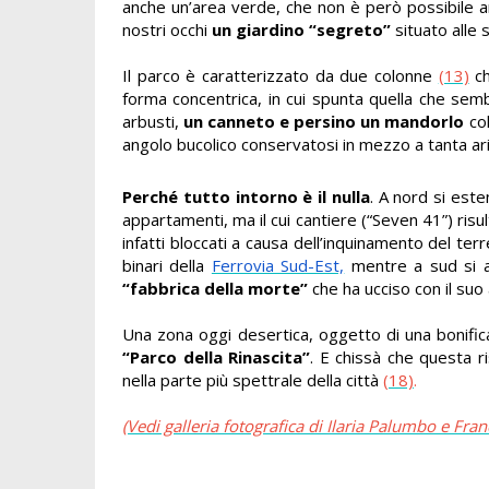
anche un’area verde, che non è però possibile a
nostri occhi
un giardino “segreto”
situato alle 
Il parco è caratterizzato da due colonne
(13)
c
forma concentrica, in cui spunta quella che se
arbusti,
un canneto e persino un mandorlo
col
angolo bucolico conservatosi in mezzo a tanta ari
Perché tutto intorno è il nulla
. A nord si est
appartamenti, ma il cui cantiere (“Seven 41”) ris
infatti bloccati a causa dell’inquinamento del terr
binari della
Ferrovia Sud-Est,
mentre a sud si 
“fabbrica della morte”
che ha ucciso con il su
Una zona oggi desertica, oggetto di una bonifica
“Parco della Rinascita”
. E chissà che questa r
nella parte più spettrale della città
(18)
.
(Vedi galleria fotografica di Ilaria Palumbo e Fr