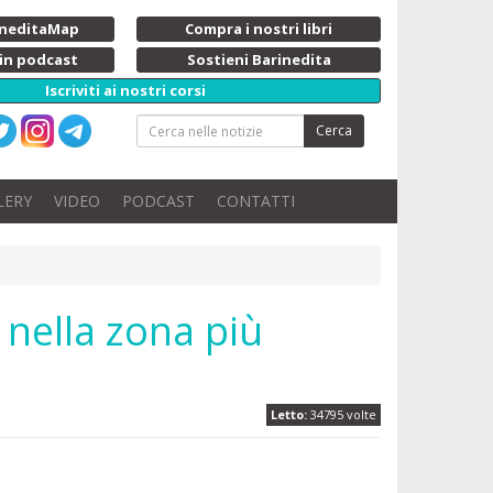
rineditaMap
Compra i nostri libri
 in podcast
Sostieni Barinedita
Iscriviti ai nostri corsi
Cerca
LERY
VIDEO
PODCAST
CONTATTI
o nella zona più
Letto:
34795 volte