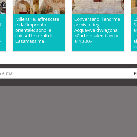
Millenarie, affrescate
Conversano, l'enorme
L
0
e dall'impronta
archivio degli
S
orientale: sono le
Acquaviva d'Aragona:
a
chiesette rurali di
«Carte risalenti anche
c
»
Casamassima
al 1300»
a
v