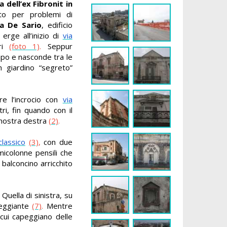
ea dell’ex Fibronit in
to per problemi di
la De Sario
, edificio
erge all’inizio di
via
ri
(foto 1)
.
Seppur
empo e nasconde tra le
n giardino “segreto”
re l’incrocio con
via
i, fin quando con il
 nostra destra
(2)
.
classico
(3)
,
con due
micolonne pensili che
balconcino arricchito
 Quella di sinistra, su
leggiante
(7)
.
Mentre
cui capeggiano delle