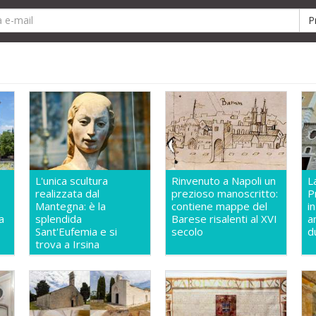
L'unica scultura
Rinvenuto a Napoli un
L
realizzata dal
prezioso manoscritto:
P
Mantegna: è la
contiene mappe del
i
a
splendida
Barese risalenti al XVI
a
Sant'Eufemia e si
secolo
d
trova a Irsina