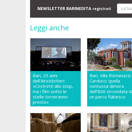
NEWSLETTER BARINEDITA
registrati
Leggi anche
Bari, 25 anni
Bari, Villa Romanazzi
dell'Airiciclotteri:
Carducci: quella
«Costretti allo stop,
sontuosa dimora
ma i film sotto le
dell'800 circondata d
stelle torneranno
un parco fiabesco
presto»