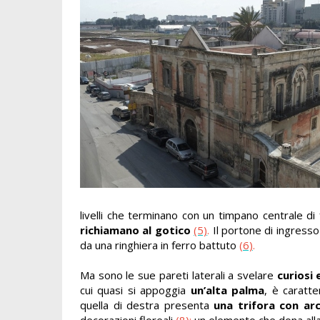
livelli che terminano con un timpano centrale di
richiamano al gotico
(5)
.
Il portone di ingresso
da una ringhiera in ferro battuto
(6)
.
Ma sono le sue pareti laterali a svelare
curiosi 
cui quasi si appoggia
un’alta palma
, è caratt
quella di destra presenta
una trifora con arc
decorazioni floreali
(8)
:
un elemento che dona alla