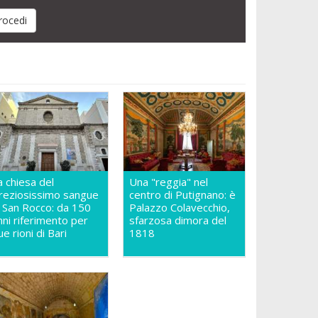
a chiesa del
Una "reggia" nel
reziosissimo sangue
centro di Putignano: è
n San Rocco: da 150
Palazzo Colavecchio,
nni riferimento per
sfarzosa dimora del
ue rioni di Bari
1818