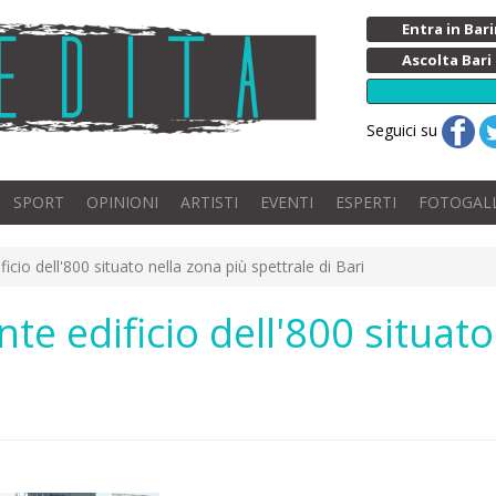
Entra in Ba
Ascolta Bari
Seguici su
SPORT
OPINIONI
ARTISTI
EVENTI
ESPERTI
FOTOGAL
ificio dell'800 situato nella zona più spettrale di Bari
ante edificio dell'800 situat