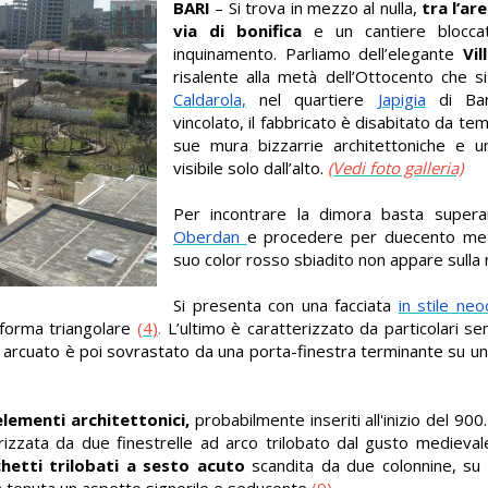
BARI
– Si trova in mezzo al nulla,
tra l’ar
via di bonifica
e un cantiere blocca
inquinamento. Parliamo dell’elegante
Vil
risalente alla metà dell’Ottocento che si 
Caldarola,
nel quartiere
Japigia
di Ba
vincolato, il fabbricato è disabitato da t
sue mura bizzarrie architettoniche e u
visibile solo dall’alto.
(Vedi foto galleria)
Per incontrare la dimora basta supera
Oberdan
e procedere per duecento metr
suo color rosso sbiadito non appare sulla
Si presenta con una facciata
in stile neo
 forma triangolare
(4)
.
L’ultimo è caratterizzato da particolari se
 arcuato è poi sovrastato da una porta-finestra terminante su un 
elementi architettonici,
probabilmente inseriti all'inizio del 900.
erizzata da due finestrelle ad arco trilobato dal gusto medieva
hetti trilobati a sesto acuto
scandita da due colonnine, su 
 tenuta un aspetto signorile e seducente
(9)
.