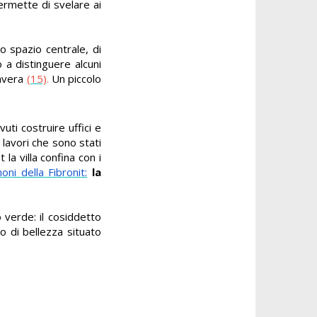
permette di svelare ai
o spazio centrale, di
 a distinguere alcuni
mavera
(15)
.
Un piccolo
uti costruire uffici e
i lavori che sono stati
la villa confina con i
ni della Fibronit:
la
 verde: il cosiddetto
o di bellezza situato