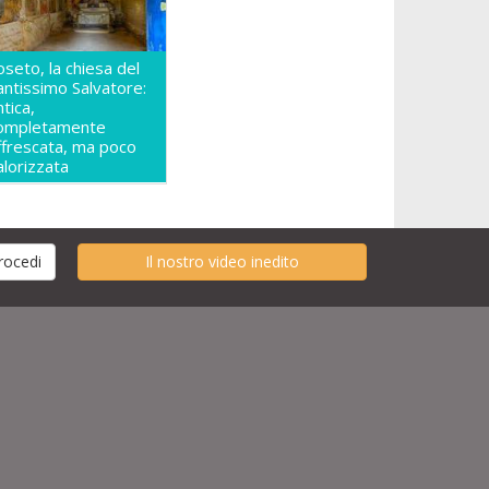
oseto, la chiesa del
antissimo Salvatore:
ntica,
ompletamente
ffrescata, ma poco
alorizzata
Il nostro video inedito