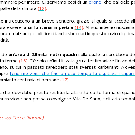
mmirare per intero. Ci serviamo così di un
drone
, che dal cielo 
spalle della dimora
(12)
.
he introducono a un breve sentiero, grazie al quale si accede all
mbra essere
una fontana in pietra
(14)
.
Al suo interno riusciamo
orato dai suoi piccoli fiori bianchi sbocciati in questo inizio di pri
dità.
ende
un’area di 20mila metri quadri
sulla quale si sarebbero dov
ulta fermo
(16)
.
C’è solo un'inutilizzata gru a testimoniare l’inizio de
eno, su cui in passato sarebbero stati sversati carburanti. A ovest 
apre
l’enorme zona che fino a poco tempo fa ospitava i capanno
o amianto centinaia di persone
(17)
.
 che dovrebbe presto restituirla alla città sotto forma di spazio
isurrezione non possa coinvolgere Villa De Sario, solitario simbol
ancesco Cocco-fkdrone)