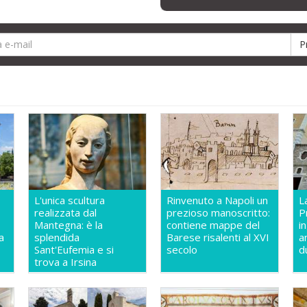
L'unica scultura
Rinvenuto a Napoli un
L
realizzata dal
prezioso manoscritto:
P
Mantegna: è la
contiene mappe del
i
a
splendida
Barese risalenti al XVI
a
Sant'Eufemia e si
secolo
d
trova a Irsina