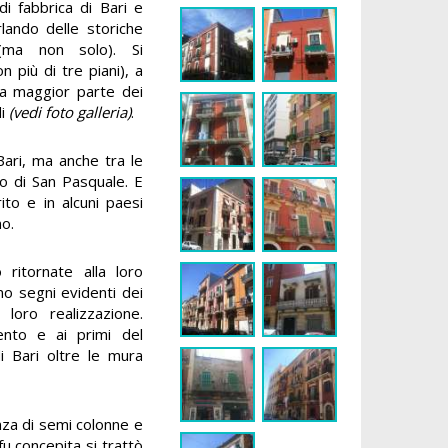
i fabbrica di Bari e
rlando delle storiche
 (ma non solo). Si
 più di tre piani), a
lla maggior parte dei
di
(vedi foto galleria)
.
ari, ma anche tra le
zio di San Pasquale. E
to e in alcuni paesi
o.
 ritornate alla loro
no segni evidenti dei
 loro realizzazione.
cento e ai primi del
i Bari oltre le mura
enza di semi colonne e
 fu concepita si trattò