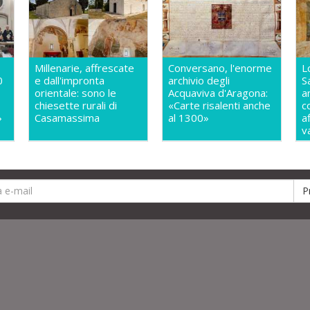
Millenarie, affrescate
Conversano, l'enorme
L
0
e dall'impronta
archivio degli
S
orientale: sono le
Acquaviva d'Aragona:
a
chiesette rurali di
«Carte risalenti anche
c
»
Casamassima
al 1300»
a
v