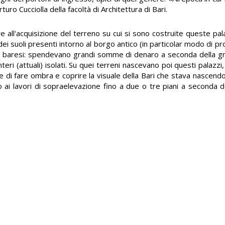
uro Cucciolla della facoltà di Architettura di Bari.
gere all'acquisizione del terreno su cui si sono costruite queste 
 suoli presenti intorno al borgo antico (in particolar modo di pro
esi baresi: spendevano grandi somme di denaro a seconda della g
i (attuali) isolati. Su quei terreni nascevano poi questi palazzi,
 di fare ombra e coprire la visuale della Bari che stava nascendo. 
o ai lavori di sopraelevazione fino a due o tre piani a seconda de