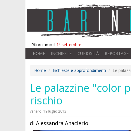
Ritorniamo il
1° settembre
HOME
INCHIESTE
CURIOSITÀ
REPORTAGE
Home
Inchieste e approfondimenti
Le palazzi
Le palazzine ''color 
rischio
venerdì 19 luglio 2013
di Alessandra Anaclerio