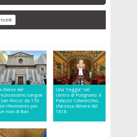
a chiesa del
Una "reggia" nel
reziosissimo sangue
centro di Putignano: è
n San Rocco: da 150
Palazzo Colavecchio,
nni riferimento per
sfarzosa dimora del
ue rioni di Bari
1818