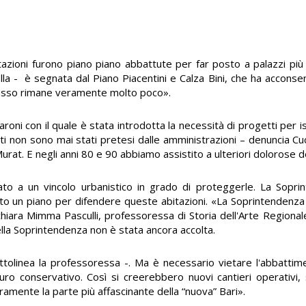
tazioni furono piano piano abbattute per far posto a palazzi più g
lla - è segnata dal Piano Piacentini e Calza Bini, che ha acconsen
 adesso rimane veramente molto poco».
aroni con il quale è stata introdotta la necessità di progetti per
i non sono mai stati pretesi dalle amministrazioni – denuncia Cucc
Murat. E negli anni 80 e 90 abbiamo assistito a ulteriori dolorose d
egato a un vincolo urbanistico in grado di proteggerle. La Sopr
ato un piano per difendere queste abitazioni. «La Soprintendenza
ichiara Mimma Pasculli, professoressa di Storia dell'Arte Regional
lla Soprintendenza non è stata ancora accolta.
tolinea la professoressa -. Ma è necessario vietare l'abbattimen
auro conservativo. Così si creerebbero nuovi cantieri operativi,
uramente la parte più affascinante della “nuova” Bari».