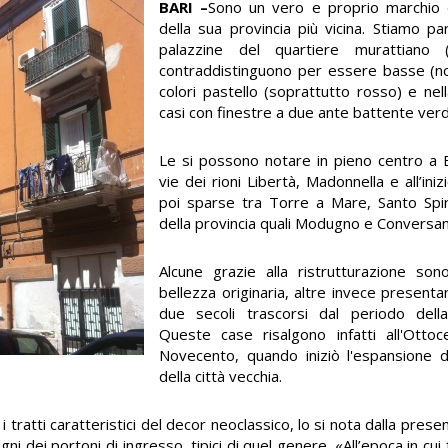
BARI –
Sono un vero e proprio marchio d
della sua provincia più vicina. Stiamo pa
palazzine del quartiere murattiano
contraddistinguono per essere basse (non
colori pastello (soprattutto rosso) e ne
casi con finestre a due ante battente ver
Le si possono notare in pieno centro a B
vie dei rioni Libertà, Madonnella e all’ini
poi sparse tra Torre a Mare, Santo Spiri
della provincia quali Modugno e Conversan
Alcune grazie alla ristrutturazione sono
bellezza originaria, altre invece presenta
due secoli trascorsi dal periodo della
Queste case risalgono infatti all'Otto
Novecento, quando iniziò l'espansione d
della città vecchia.
i tratti caratteristici del decor neoclassico, lo si nota dalla pres
gni dei portoni di ingresso, tipici di quel genere. «All’epoca in cui