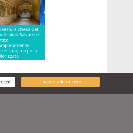
oseto, la chiesa del
antissimo Salvatore:
ntica,
ompletamente
ffrescata, ma poco
alorizzata
Il nostro video inedito