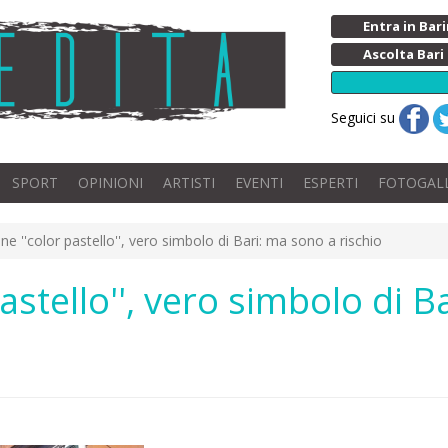
Entra in Ba
Ascolta Bari
Seguici su
SPORT
OPINIONI
ARTISTI
EVENTI
ESPERTI
FOTOGAL
ne ''color pastello'', vero simbolo di Bari: ma sono a rischio
pastello'', vero simbolo di 