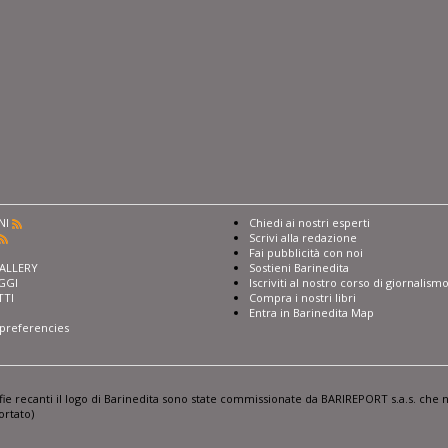
NI
Chiedi ai nostri esperti
Scrivi alla redazione
I
Fai pubblicità con noi
ALLERY
Sostieni Barinedita
GGI
Iscriviti al nostro corso di giornalism
TTI
Compra i nostri libri
Entra in Barinedita Map
preferencies
afie recanti il logo di Barinedita sono state commissionate da BARIREPORT s.a.s. che n
ortato)