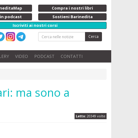
rineditaMap
Compra i nostri libri
 in podcast
Sostieni Barinedita
Iscriviti ai nostri corsi
Cerca
LERY
VIDEO
PODCAST
CONTATTI
Bari: ma sono a
Letto:
20349 volte