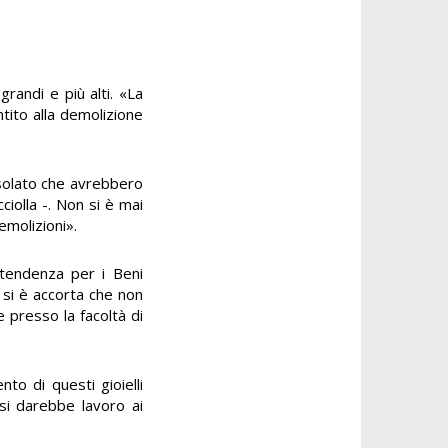
randi e più alti. «La
tito alla demolizione
 isolato che avrebbero
iolla -. Non si è mai
emolizioni».
intendenza per i Beni
 si è accorta che non
e presso la facoltà di
to di questi gioielli
 si darebbe lavoro ai