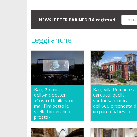
NEWSLETTER BARINEDITA
registrati
Leggi anche
Bari, 25 anni
Bari, Villa Romanazzi
dell'Airiciclotteri:
Carducci: quella
«Costretti allo stop,
sontuosa dimora
ma i film sotto le
dell'800 circondata d
stelle torneranno
un parco fiabesco
presto»