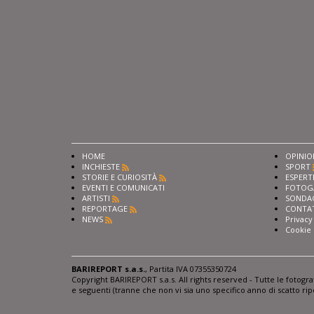
HOME
OPINIO
INCHIESTE
SPORT
STORIE E CURIOSITÀ
ESPERT
EVENTI E COMUNICATI
FOTOG
ARTISTI
SONDA
REPORTAGE
CONTA
NEWS
Privacy
Cookie 
BARIREPORT s.a.s.
, Partita IVA 07355350724
Copyright BARIREPORT s.a.s. All rights reserved - Tutte le fotogr
e seguenti (tranne che non vi sia uno specifico anno di scatto rip