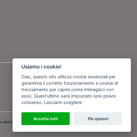
Usiamo i cookie!
Seguici su
Ciao, questo sito utilizza cookie essenziali per
garantirne il corretto funzionamento e cookie di
o
tracciamento per capire come interagisci con
esso. Quest'ultimo sarà impostato solo previo
consenso.
Lasciami scegliere
Powered by
Netboom
Accetta tutti
Più opzioni
e detiene i Diritti d'Autore e sono state prodotte nell'anno 2012