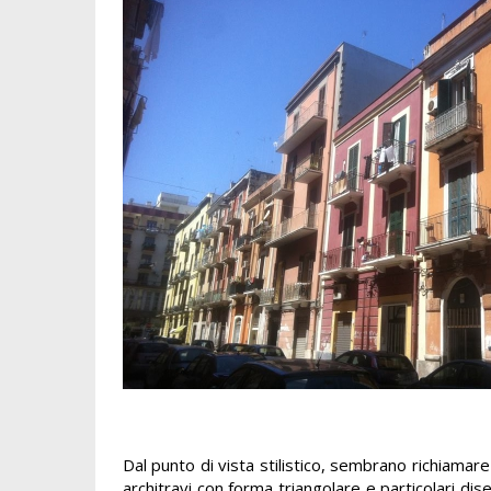
Dal punto di vista stilistico, sembrano richiamare 
architravi con forma triangolare e particolari dise