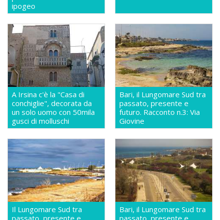
ipogeo
A Irsina c'è la "Casa di
Bari, il Lungomare Sud tra
conchiglie", decorata da
passato, presente e
un solo uomo con 50mila
futuro. Racconto n.3: Via
gusci di molluschi
Giovine
Il Lungomare Sud tra
Bari, il Lungomare Sud tra
passato, presente e
passato, presente e