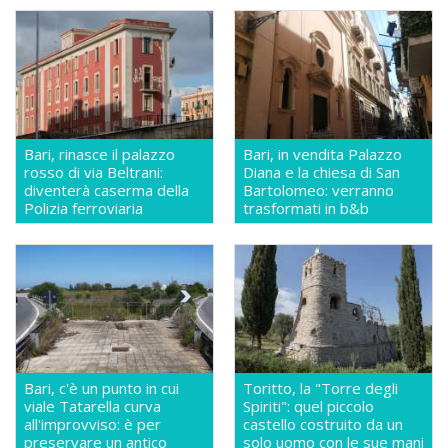
Bari, rinasce il palazzo
Bari, in vendita Palazzo
rosso di via Beltrani:
Diana e la chiesa di San
diventerà caserma della
Bartolomeo: verranno
Polizia ferroviaria
trasformati in b&b
Bari, c'è un punto in cui
Toritto, la "Torre degli
viale Tatarella curva
Spiriti": quel piccolo
all'improvviso: è per
castello costruito da un
preservare un antico
solo uomo con le sue mani