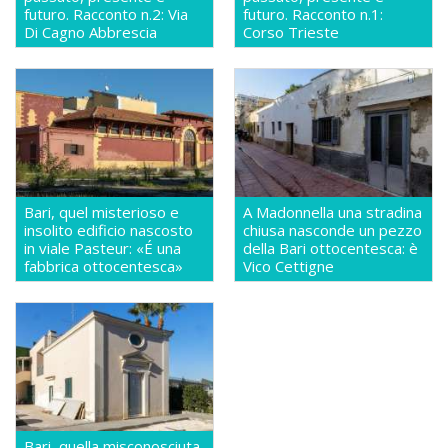
futuro. Racconto n.2: Via
futuro. Racconto n.1:
Di Cagno Abbrescia
Corso Trieste
Bari, quel misterioso e
A Madonnella una stradina
insolito edificio nascosto
chiusa nasconde un pezzo
in viale Pasteur: «É una
della Bari ottocentesca: è
fabbrica ottocentesca»
Vico Cettigne
Bari, quella misconosciuta