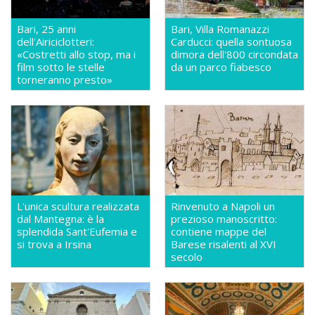
Bari, 25 anni
Bari, Villa Romanazzi
dell'Airiciclotteri:
Carducci: quella sontuosa
«Costretti allo stop, ma i
dimora dell'800 circondata
film sotto le stelle
da un parco fiabesco
torneranno presto»
L'unica scultura realizzata
Rinvenuto a Napoli un
dal Mantegna: è la
prezioso manoscritto:
splendida Sant'Eufemia e
contiene mappe del
si trova a Irsina
Barese risalenti al XVI
secolo