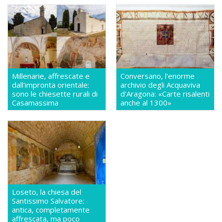
Millenarie, affrescate e
Conversano, l'enorme
dall'impronta orientale:
archivio degli Acquaviva
sono le chiesette rurali di
d'Aragona: «Carte risalenti
Casamassima
anche al 1300»
Loseto, la chiesa del
Santissimo Salvatore:
antica, completamente
affrescata, ma poco