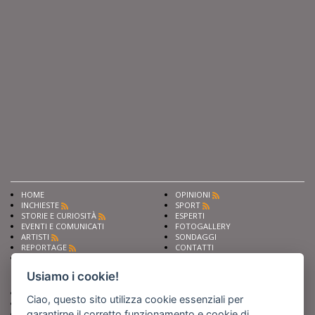
HOME
OPINIONI
INCHIESTE
SPORT
STORIE E CURIOSITÀ
ESPERTI
EVENTI E COMUNICATI
FOTOGALLERY
ARTISTI
SONDAGGI
REPORTAGE
CONTATTI
NEWS
Privacy
Cookie preferencies
Usiamo i cookie!
Chiedi ai nostri esperti
Seguici su
Ciao, questo sito utilizza cookie essenziali per
Scrivi alla redazione
garantirne il corretto funzionamento e cookie di
Fai pubblicità con noi