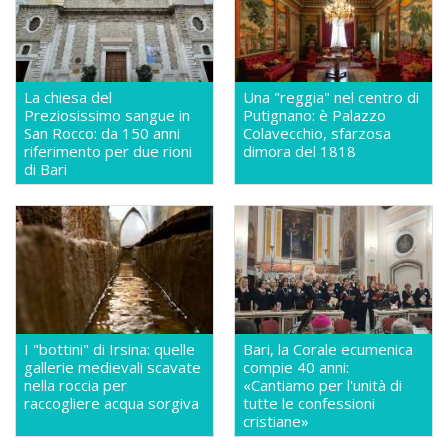
La chiesa del
Una "reggia" nel centro di
Preziosissimo sangue in
Putignano: è Palazzo
San Rocco: da 150 anni
Colavecchio, sfarzosa
riferimento per due rioni
dimora del 1818
di Bari
I "bottini" di Irsina: quelle
Bari, la Corale ecumenica
gallerie medievali scavate
compie 40 anni:
nella roccia per
«Cantiamo per l'unità di
raccogliere acqua sorgiva
tutte le confessioni
cristiane»