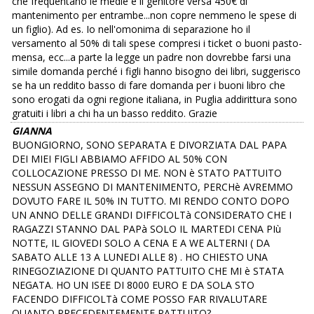
che frequentano le medie e il genitore versa 450€ di
mantenimento per entrambe...non copre nemmeno le spese di
un figlio). Ad es. Io nell'omonima di separazione ho il
versamento al 50% di tali spese compresi i ticket o buoni pasto-
mensa, ecc...a parte la legge un padre non dovrebbe farsi una
simile domanda perché i figli hanno bisogno dei libri, suggerisco
se ha un reddito basso di fare domanda per i buoni libro che
sono erogati da ogni regione italiana, in Puglia addirittura sono
gratuiti i libri a chi ha un basso reddito. Grazie
GIANNA
BUONGIORNO, SONO SEPARATA E DIVORZIATA DAL PAPA
DEI MIEI FIGLI ABBIAMO AFFIDO AL 50% CON
COLLOCAZIONE PRESSO DI ME. NON è STATO PATTUITO
NESSUN ASSEGNO DI MANTENIMENTO, PERCHè AVREMMO
DOVUTO FARE IL 50% IN TUTTO. MI RENDO CONTO DOPO
UN ANNO DELLE GRANDI DIFFICOLTà CONSIDERATO CHE I
RAGAZZI STANNO DAL PAPà SOLO IL MARTEDI CENA PIù
NOTTE, IL GIOVEDI SOLO A CENA E A WE ALTERNI ( DA
SABATO ALLE 13 A LUNEDI ALLE 8) . HO CHIESTO UNA
RINEGOZIAZIONE DI QUANTO PATTUITO CHE MI è STATA
NEGATA. HO UN ISEE DI 8000 EURO E DA SOLA STO
FACENDO DIFFICOLTà COME POSSO FAR RIVALUTARE
QUANTO PRECEDENTEMENTE PATTUITO?