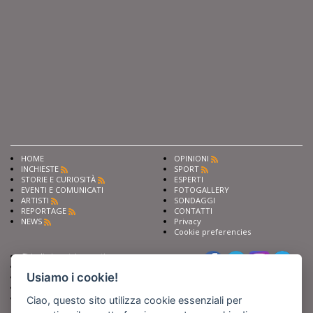
HOME
OPINIONI
INCHIESTE
SPORT
STORIE E CURIOSITÀ
ESPERTI
EVENTI E COMUNICATI
FOTOGALLERY
ARTISTI
SONDAGGI
REPORTAGE
CONTATTI
NEWS
Privacy
Cookie preferencies
Chiedi ai nostri esperti
Seguici su
Scrivi alla redazione
Usiamo i cookie!
Fai pubblicità con noi
Sostieni Barinedita
Iscriviti al nostro corso di
Ciao, questo sito utilizza cookie essenziali per
giornalismo