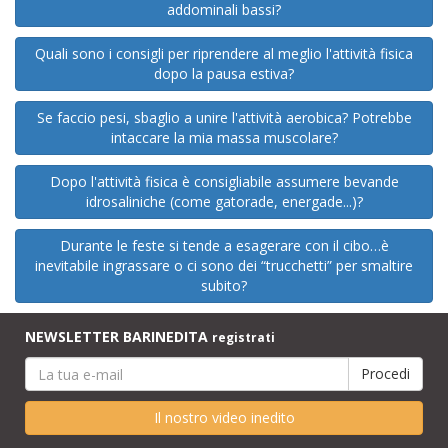
addominali bassi?
Quali sono i consigli per riprendere al meglio l'attività fisica
dopo la pausa estiva?
Se faccio pesi, sbaglio a unire l'attività aerobica? Potrebbe
intaccare la mia massa muscolare?
Dopo l'attività fisica è consigliabile assumere bevande
idrosaliniche (come gatorade, energade...)?
Durante le feste si tende a esagerare con il cibo…è
inevitabile ingrassare o ci sono dei “trucchetti” per smaltire
subito?
NEWSLETTER BARINEDITA
registrati
Il nostro video inedito