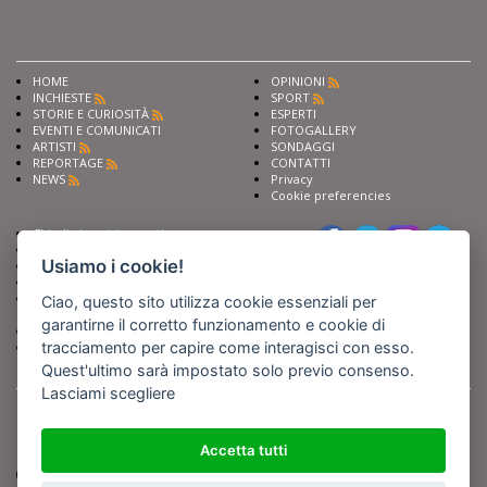
HOME
OPINIONI
INCHIESTE
SPORT
STORIE E CURIOSITÀ
ESPERTI
EVENTI E COMUNICATI
FOTOGALLERY
ARTISTI
SONDAGGI
REPORTAGE
CONTATTI
NEWS
Privacy
Cookie preferencies
Chiedi ai nostri esperti
Seguici su
Scrivi alla redazione
Usiamo i cookie!
Fai pubblicità con noi
Sostieni Barinedita
Iscriviti al nostro corso di
Ciao, questo sito utilizza cookie essenziali per
giornalismo
garantirne il corretto funzionamento e cookie di
Compra i nostri libri
tracciamento per capire come interagisci con esso.
Entra in Barinedita Map
Quest'ultimo sarà impostato solo previo consenso.
Lasciami scegliere
BARIREPORT s.a.s.
, Partita IVA 07355350724
Powered by
Netboom
Copyright BARIREPORT s.a.s. All rights reserved - Tutte le fotografie recanti il
logo di Barinedita sono state commissionate da BARIREPORT s.a.s. che ne
Accetta tutti
detiene i Diritti d'Autore e sono state prodotte nell'anno 2012 e seguenti
(tranne che non vi sia uno specifico anno di scatto riportato)