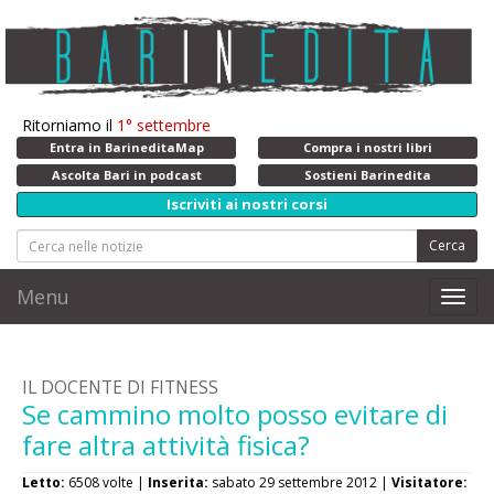
Ritorniamo il
1° settembre
Entra in BarineditaMap
Compra i nostri libri
Ascolta Bari in podcast
Sostieni Barinedita
Iscriviti ai nostri corsi
Cerca
Menu
Toggl
navig
IL DOCENTE DI FITNESS
Se cammino molto posso evitare di
fare altra attività fisica?
Letto:
6508 volte |
Inserita:
sabato 29 settembre 2012 |
Visitatore: