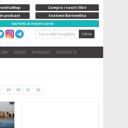
rineditaMap
Compra i nostri libri
 in podcast
Sostieni Barinedita
Iscriviti ai nostri corsi
Cerca
LERY
VIDEO
PODCAST
CONTATTI
8
29
30
31
32