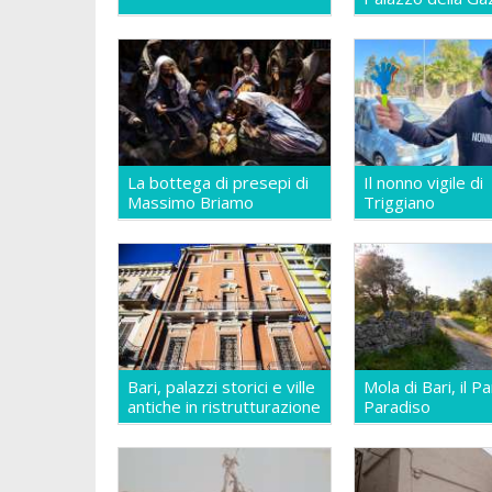
La bottega di presepi di
Il nonno vigile di
Massimo Briamo
Triggiano
Bari, palazzi storici e ville
Mola di Bari, il P
antiche in ristrutturazione
Paradiso