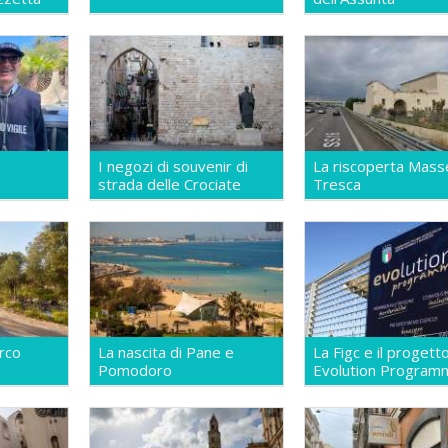
I negozi di souvenir di
La riscoperta Mass
strada delle Crociate
Tresca
arco
La nascita di Pane e
La Figc e il progett
Pomodoro
Evolution Program