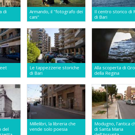
a di
Armando, il "fotografo dei
Il centro storico di
cani"
di Bari
reet
Le tappezzerie storiche
Alla scoperta di Gro
di Bari
della Regina
Millelibri, la libreria che
Modugno, l'antica c
o del
vende solo poesia
di Santa Maria
zzetta
dell'Assunta