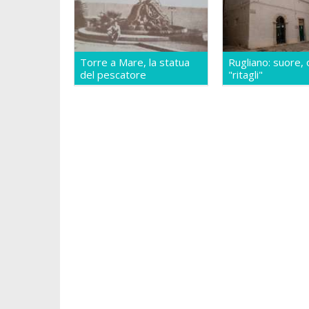
Torre a Mare, la statua
Rugliano: suore, 
del pescatore
"ritagli"