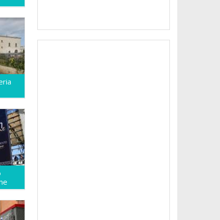
eria
o
me