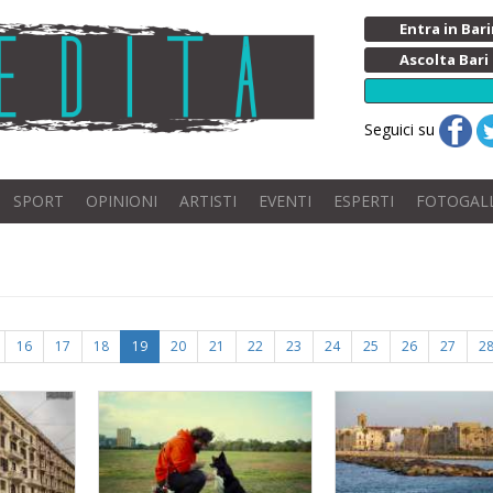
Entra in Ba
Ascolta Bari
Seguici su
SPORT
OPINIONI
ARTISTI
EVENTI
ESPERTI
FOTOGAL
16
17
18
19
20
21
22
23
24
25
26
27
2