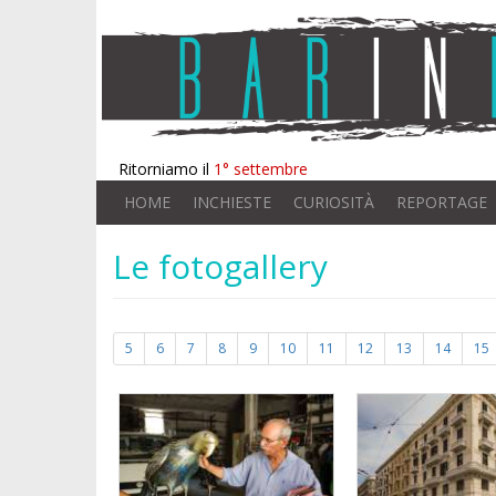
Ritorniamo il
1° settembre
HOME
INCHIESTE
CURIOSITÀ
REPORTAGE
Le fotogallery
5
6
7
8
9
10
11
12
13
14
15