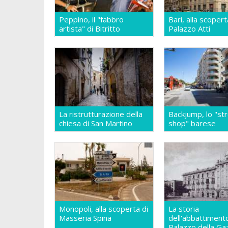
Peppino, il "fabbro
Bari, alla scopert
artista" di Bitritto
Palazzo Atti
La ristrutturazione della
Backjump, lo "st
chiesa di San Martino
shop" barese
Monopoli, alla scoperta di
La storia
Masseria Spina
dell'abbattiment
Palazzo della Ga