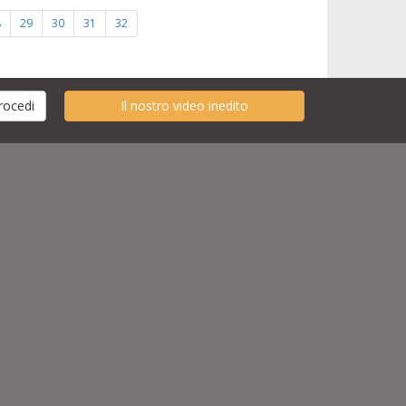
8
29
30
31
32
Il nostro video inedito