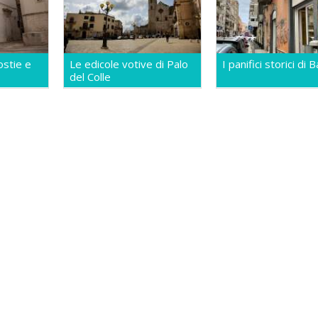
ostie e
Le edicole votive di Palo
I panifici storici di B
del Colle