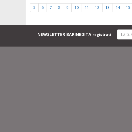
5
6
7
8
9
10
11
12
13
14
15
NEWSLETTER BARINEDITA
registrati