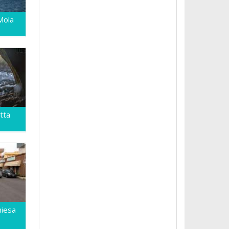
 Mola
tta
hiesa