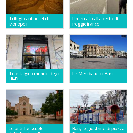
Il rifugio antiaerei di
Il mercato all'aperto di
Monopoli
Poggiofranco
Il nostalgico mondo degli
Le Meridiane di Bari
Hi-Fi
Le antiche scuole
Bari, le giostrine di piazza