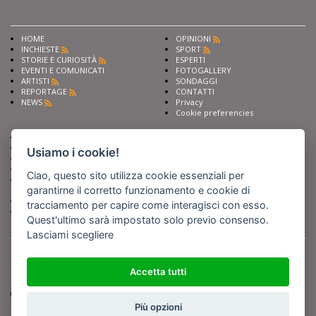
HOME
OPINIONI
INCHIESTE
SPORT
STORIE E CURIOSITÀ
ESPERTI
EVENTI E COMUNICATI
FOTOGALLERY
ARTISTI
SONDAGGI
REPORTAGE
CONTATTI
NEWS
Privacy
Cookie preferencies
Chiedi ai nostri esperti
Seguici su
Scrivi alla redazione
Usiamo i cookie!
Fai pubblicità con noi
Sostieni Barinedita
Ciao, questo sito utilizza cookie essenziali per
Iscriviti al nostro corso di
garantirne il corretto funzionamento e cookie di
giornalismo
Compra i nostri libri
tracciamento per capire come interagisci con esso.
Entra in Barinedita Map
Quest'ultimo sarà impostato solo previo consenso.
Lasciami scegliere
BARIREPORT s.a.s.
, Partita IVA 07355350724
Powered by
Netboom
Copyright BARIREPORT s.a.s. All rights reserved - Tutte le fotografie recanti il
Accetta tutti
logo di Barinedita sono state commissionate da BARIREPORT s.a.s. che ne
detiene i Diritti d'Autore e sono state prodotte nell'anno 2012 e seguenti
(tranne che non vi sia uno specifico anno di scatto riportato)
Più opzioni