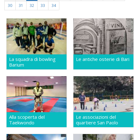
30
31
32
33
34
La squadra di bowling
Le antiche osterie di Bari
Barium
Alla scoperta del
Le associazioni del
Taekwondo
quartiere San Paolo