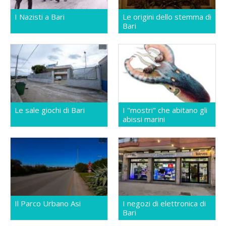
I Nazisti a Bari
Le origini dello stemma di
Bari
Le sale giochi di Bari
I "mostri" che abitano gli
abissi marini
Il Parco Urbano Asi
I negozi di elettronica di
Bari