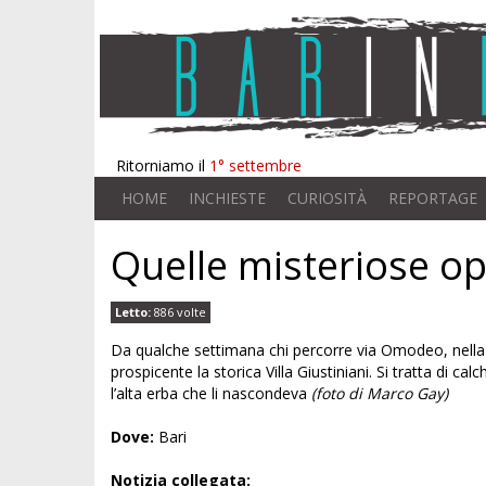
Ritorniamo il
1° settembre
HOME
INCHIESTE
CURIOSITÀ
REPORTAGE
Quelle misteriose o
Letto:
886 volte
Da qualche settimana chi percorre via Omodeo, nella 
prospicente la storica Villa Giustiniani. Si tratta di c
l’alta erba che li nascondeva
(foto di Marco Gay)
Dove:
Bari
Notizia collegata: