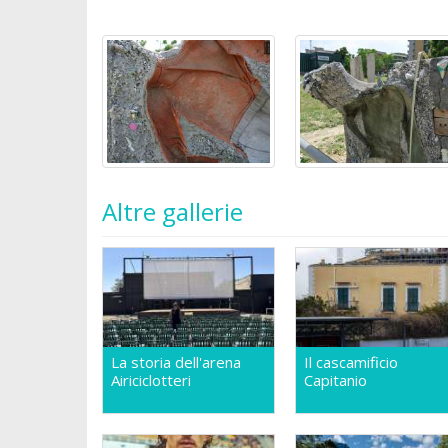
Altre gallerie
La storia dell'arena
Il cascamificio
Airiciclotteri
Capitanio