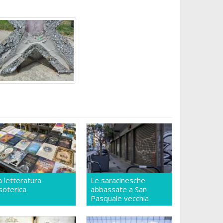
a letteratura
Le saracinesche
soterica
abbassate a San
Pasquale vecchia