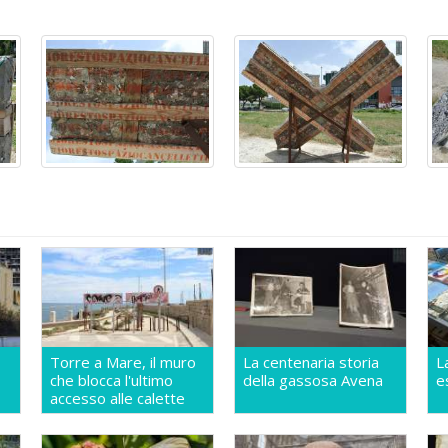
Torre a Mare, il muro
La centenaria storia
L
che blocca l'ultimo
della gassosa Avena
e
accesso alle calette