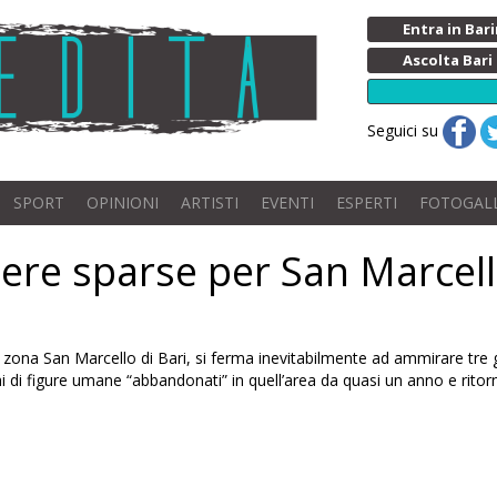
Entra in Ba
Ascolta Bari
Seguici su
SPORT
OPINIONI
ARTISTI
EVENTI
ESPERTI
FOTOGAL
pere sparse per San Marcel
zona San Marcello di Bari, si ferma inevitabilmente ad ammirare tre 
alchi di figure umane “abbandonati” in quell’area da quasi un anno e rit