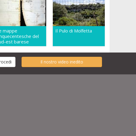
e mappe
Il Pulo di Molfetta
inquecentesche del
ud-est barese
Il nostro video inedito