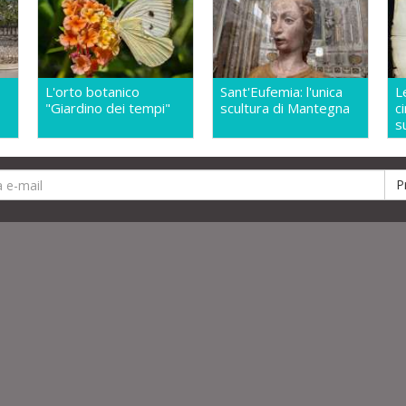
L'orto botanico
Sant'Eufemia: l'unica
L
"Giardino dei tempi"
scultura di Mantegna
c
s