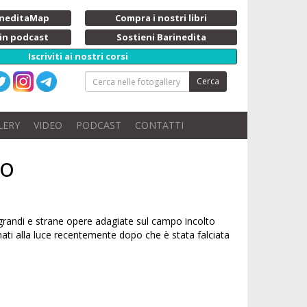
rineditaMap
Compra i nostri libri
 in podcast
Sostieni Barinedita
Iscriviti ai nostri corsi
Cerca
LERY
VIDEO
PODCAST
CONTATTI
lo
grandi e strane opere adagiate sul campo incolto
ornati alla luce recentemente dopo che è stata falciata