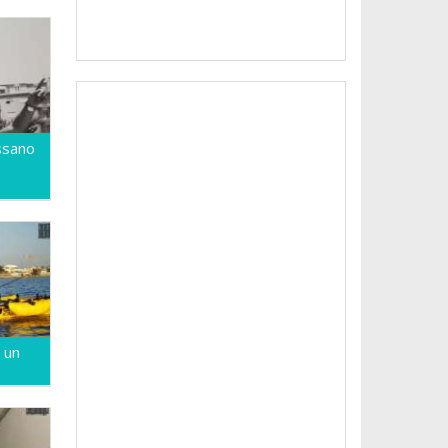
ossano
 un