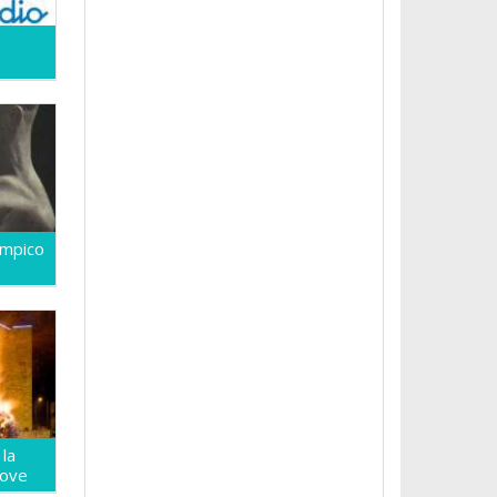
limpico
 la
nove