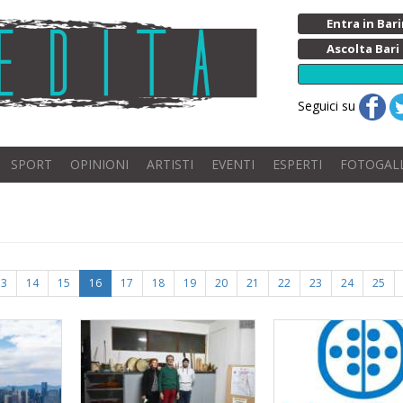
Entra in Ba
Ascolta Bari
Seguici su
SPORT
OPINIONI
ARTISTI
EVENTI
ESPERTI
FOTOGAL
13
14
15
16
17
18
19
20
21
22
23
24
25