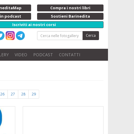
rineditaMap
Compra i nostri libri
 in podcast
Sostieni Barinedita
Iscriviti ai nostri corsi
Cerca
LERY
VIDEO
PODCAST
CONTATTI
26
27
28
29