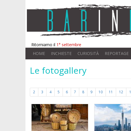
Ritorniamo il
1° settembre
HOME
INCHIESTE
CURIOSITÀ
REPORTAGE
Le fotogallery
2
3
4
5
6
7
8
9
10
11
12