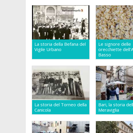
La storia della Befana del
Le signore delle
Vigile Urbano
orecchiette dell'
Basso
La storia del Torneo della
Bari, la storia del
Canicola
Meraviglia