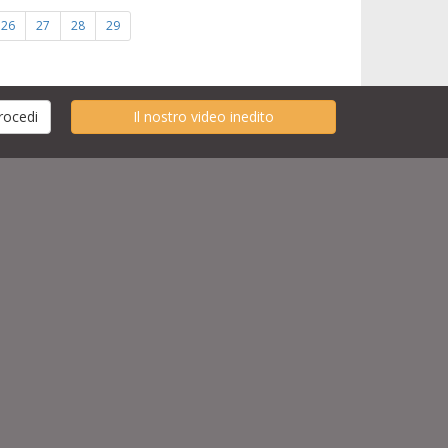
26
27
28
29
Il nostro video inedito