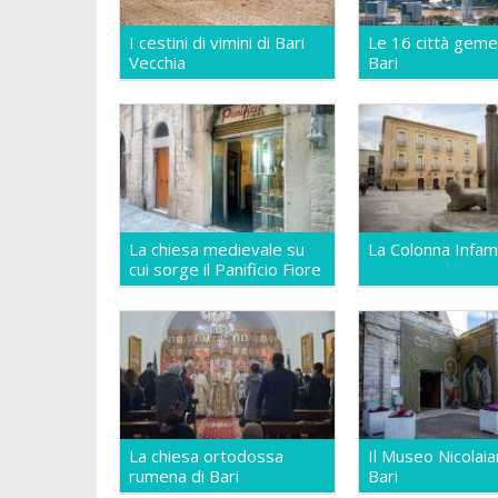
I cestini di vimini di Bari
Le 16 città geme
Vecchia
Bari
La chiesa medievale su
La Colonna Infam
cui sorge il Panificio Fiore
La chiesa ortodossa
Il Museo Nicolaia
rumena di Bari
Bari