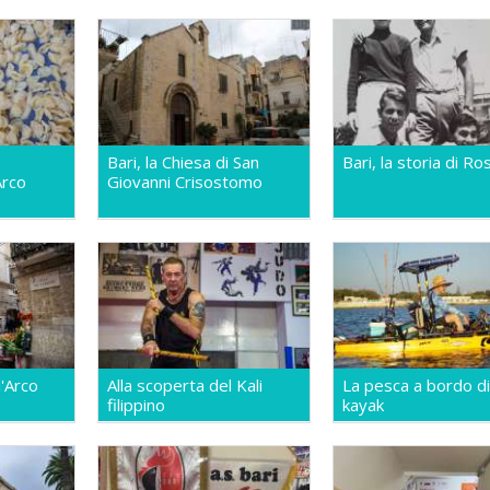
Bari, la Chiesa di San
Bari, la storia di R
Arco
Giovanni Crisostomo
l'Arco
Alla scoperta del Kali
La pesca a bordo di
filippino
kayak