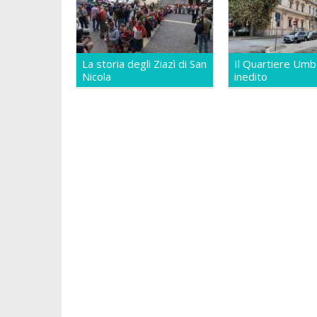
La storia degli Ziazì di San
Il Quartiere Umb
Nicola
inedito