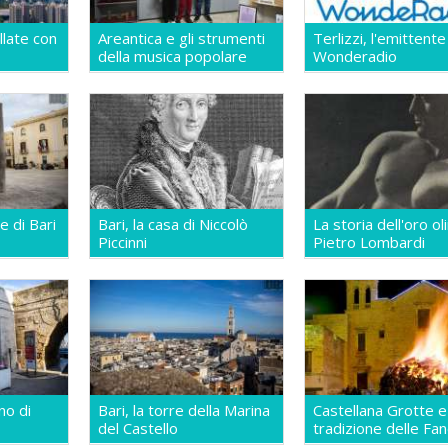
llate con
Areantica e gli strumenti
Terlizzi, l'emittente
della musica popolare
Wonderadio
e di Bari
Bari, la casa di Niccolò
La storia dell'oro o
Piccinni
Pietro Lombardi
no di
Bari, la torre della Marina
Castellana Grotte e
del Castello
tradizione delle Fa