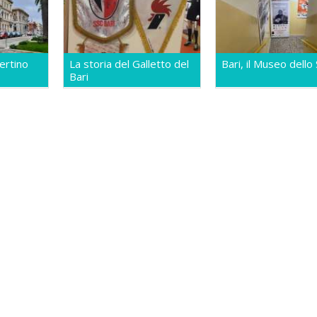
ertino
La storia del Galletto del
Bari, il Museo dello
Bari