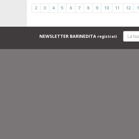
2
3
4
5
6
7
8
9
10
11
12
NEWSLETTER BARINEDITA
registrati