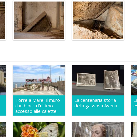
Torre a Mare, il muro
La centenaria storia
L
che blocca l'ultimo
della gassosa Avena
e
accesso alle calette