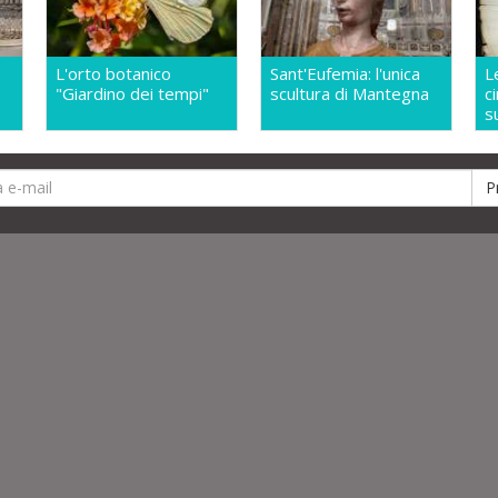
L'orto botanico
Sant'Eufemia: l'unica
L
"Giardino dei tempi"
scultura di Mantegna
c
s