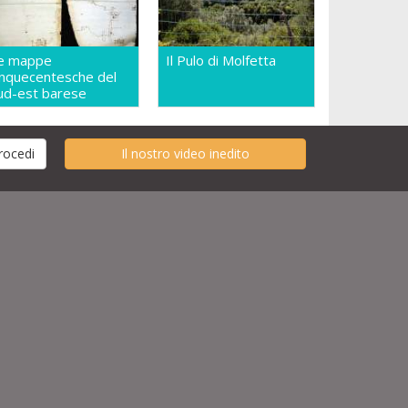
e mappe
Il Pulo di Molfetta
inquecentesche del
ud-est barese
Il nostro video inedito