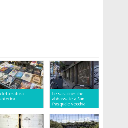
a letteratura
Le saracinesche
soterica
abbassate a San
Pasquale vecchia