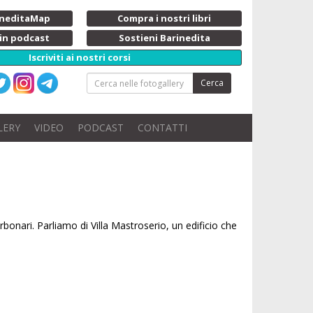
rineditaMap
Compra i nostri libri
 in podcast
Sostieni Barinedita
Iscriviti ai nostri corsi
Cerca
LERY
VIDEO
PODCAST
CONTATTI
bonari. Parliamo di Villa Mastroserio, un edificio che