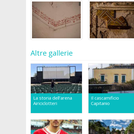
Altre gallerie
La storia dell'arena
Il cascamificio
Airiciclotteri
Capitanio