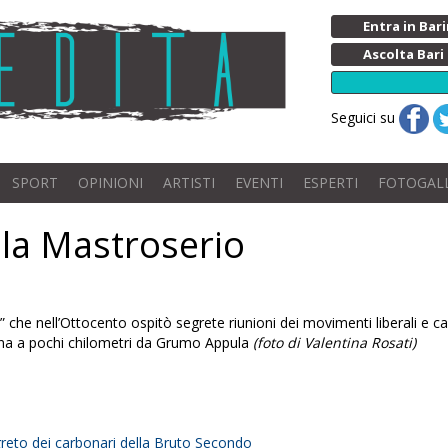
Entra in Ba
Ascolta Bari
Seguici su
SPORT
OPINIONI
ARTISTI
EVENTI
ESPERTI
FOTOGAL
lla Mastroserio
 che nell’Ottocento ospitò segrete riunioni dei movimenti liberali e car
lina a pochi chilometri da Grumo Appula
(foto di Valentina Rosati)
greto dei carbonari della Bruto Secondo