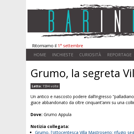
Ritorniamo il
1° settembre
HOME
INCHIESTE
CURIOSITÀ
REPORTAGE
Grumo, la segreta Vi
Letto:
1594 volte
Un antico e nascosto podere dall’ingresso “palladiano”
giace abbandonato da oltre cinquant’anni su una col
Dove:
Grumo Appula
Notizia collegata:
Grumo, l'ottocentesca Villa Mastroserio: rifugio se