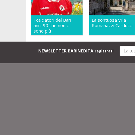
I calciatori del Bari
La sontuosa Villa
anni 90 che non ci
Romanazzi Carducci
sono più
NEWSLETTER BARINEDITA
registrati