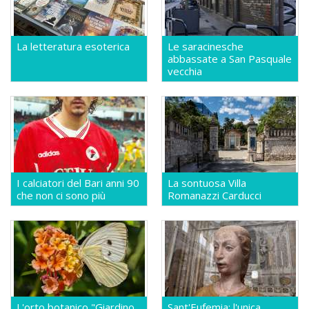
La letteratura esoterica
Le saracinesche
abbassate a San Pasquale
vecchia
I calciatori del Bari anni 90
La sontuosa Villa
che non ci sono più
Romanazzi Carducci
L'orto botanico "Giardino
Sant'Eufemia: l'unica