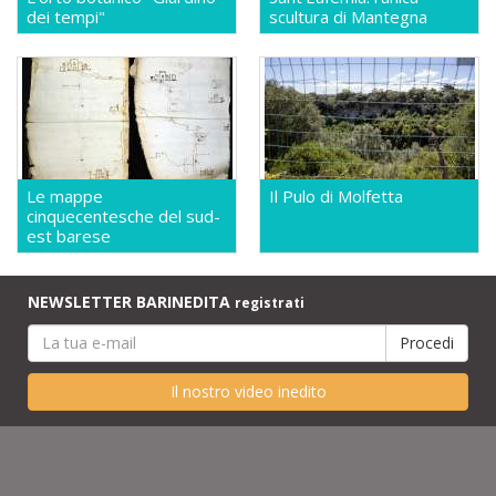
dei tempi"
scultura di Mantegna
Le mappe
Il Pulo di Molfetta
cinquecentesche del sud-
est barese
NEWSLETTER BARINEDITA
registrati
Il nostro video inedito