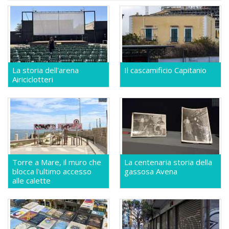
La storia dell'arena
Il cascamificio Capitanio
Airiciclotteri
Torre a Mare, il muro che
La centenaria storia della
blocca l'ultimo accesso
gassosa Avena
alle calette