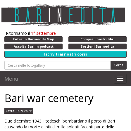
Ritorniamo il
1° settembre
Entra in BarineditaMap
Compra i nostri libri
Ascolta Bari in podcast
Sostieni Barinedita
Iscriviti ai nostri corsi
Cerca
Menu
Toggl
navig
Bari war cemetery
Letto:
1429 volte
Due dicembre 1943: i tedeschi bombardano il porto di Bari
causando la morte di più di mille soldati facenti parte delle