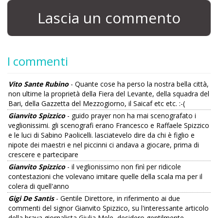
Lascia un commento
I commenti
Vito Sante Rubino
- Quante cose ha perso la nostra bella città,
non ultime la proprietà della Fiera del Levante, della squadra del
Bari, della Gazzetta del Mezzogiorno, il Saicaf etc etc. :-(
Gianvito Spizzico
- guido prayer non ha mai scenografato i
veglionissimi. gli scenografi erano Francesco e Raffaele Spizzico
e le luci di Sabino Paolicelli. lasciatevelo dire da chi è figlio e
nipote dei maestri e nel piccinni ci andava a giocare, prima di
crescere e partecipare
Gianvito Spizzico
- il veglionissimo non finì per ridicole
contestazioni che volevano imitare quelle della scala ma per il
colera di quell'anno
Gigi De Santis
- Gentile Direttore, in riferimento ai due
commenti del signor Gianvito Spizzico, su l'interessante articolo
della brava giornalista Giulia Mele, desidero gentilmente