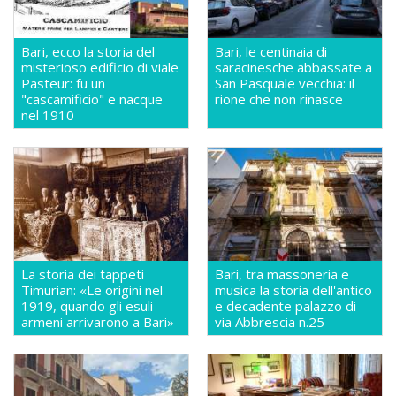
Bari, ecco la storia del
Bari, le centinaia di
misterioso edificio di viale
saracinesche abbassate a
Pasteur: fu un
San Pasquale vecchia: il
"cascamificio" e nacque
rione che non rinasce
nel 1910
La storia dei tappeti
Bari, tra massoneria e
Timurian: «Le origini nel
musica la storia dell'antico
1919, quando gli esuli
e decadente palazzo di
armeni arrivarono a Bari»
via Abbrescia n.25