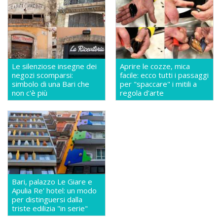
Le silenziose insegne dei
Aprire le cozze, mica
negozi scomparsi:
facile: ecco tutti i passaggi
simbolo di una Bari che
per "spaccare" i mitili a
non c'è più
regola d'arte
Bari, palazzo Le Giare e
Apulia Re' hotel: un modo
per distinguersi dalla
triste edilizia "in serie"