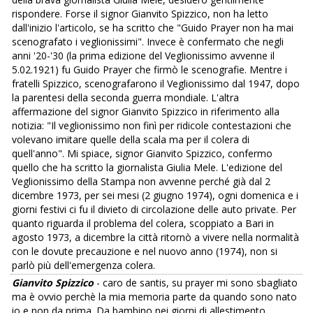
rispondere. Forse il signor Gianvito Spizzico, non ha letto
dall'inizio l'articolo, se ha scritto che "Guido Prayer non ha mai
scenografato i veglionissimi". Invece è confermato che negli
anni '20-'30 (la prima edizione del Veglionissimo avvenne il
5.02.1921) fu Guido Prayer che firmò le scenografie. Mentre i
fratelli Spizzico, scenografarono il Veglionissimo dal 1947, dopo
la parentesi della seconda guerra mondiale. L'altra
affermazione del signor Gianvito Spizzico in riferimento alla
notizia: "Il veglionissimo non finì per ridicole contestazioni che
volevano imitare quelle della scala ma per il colera di
quell'anno". Mi spiace, signor Gianvito Spizzico, confermo
quello che ha scritto la giornalista Giulia Mele. L'edizione del
Veglionissimo della Stampa non avvenne perché già dal 2
dicembre 1973, per sei mesi (2 giugno 1974), ogni domenica e i
giorni festivi ci fu il divieto di circolazione delle auto private. Per
quanto riguarda il problema del colera, scoppiato a Bari in
agosto 1973, a dicembre la città ritornò a vivere nella normalità
con le dovute precauzione e nel nuovo anno (1974), non si
parlò più dell'emergenza colera.
Gianvito Spizzico
- caro de santis, su prayer mi sono sbagliato
ma è ovvio perchè la mia memoria parte da quando sono nato
io e non da prima. Da bambino nei giorni di allestimento