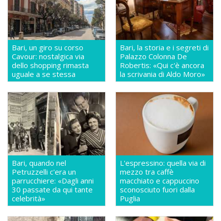
Bari, un giro su corso
Bari, la storia e i segreti di
Cavour: nostalgica via
Palazzo Colonna De
dello shopping rimasta
Robertis: «Qui c'è ancora
uguale a se stessa
la scrivania di Aldo Moro»
Bari, quando nel
L'espressino: quella via di
Petruzzelli c'era un
mezzo tra caffè
parrucchiere: «Dagli anni
macchiato e cappuccino
30 passate da qui tante
sconosciuto fuori dalla
celebrità»
Puglia