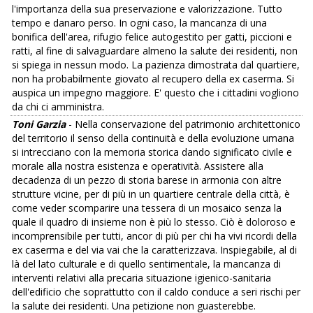
l'importanza della sua preservazione e valorizzazione. Tutto
tempo e danaro perso. In ogni caso, la mancanza di una
bonifica dell'area, rifugio felice autogestito per gatti, piccioni e
ratti, al fine di salvaguardare almeno la salute dei residenti, non
si spiega in nessun modo. La pazienza dimostrata dal quartiere,
non ha probabilmente giovato al recupero della ex caserma. Si
auspica un impegno maggiore. E' questo che i cittadini vogliono
da chi ci amministra.
Toni Garzia
- Nella conservazione del patrimonio architettonico
del territorio il senso della continuità e della evoluzione umana
si intrecciano con la memoria storica dando significato civile e
morale alla nostra esistenza e operatività. Assistere alla
decadenza di un pezzo di storia barese in armonia con altre
strutture vicine, per di più in un quartiere centrale della città, è
come veder scomparire una tessera di un mosaico senza la
quale il quadro di insieme non è più lo stesso. Ciò è doloroso e
incomprensibile per tutti, ancor di più per chi ha vivi ricordi della
ex caserma e del via vai che la caratterizzava. Inspiegabile, al di
là del lato culturale e di quello sentimentale, la mancanza di
interventi relativi alla precaria situazione igienico-sanitaria
dell'edificio che soprattutto con il caldo conduce a seri rischi per
la salute dei residenti. Una petizione non guasterebbe.