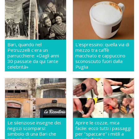
Bari, quando nel
L'espressino: quella via di
Petruzzelli c'era un
mezzo tra caffè
parrucchiere: «Dagli anni
macchiato e cappuccino
30 passate da qui tante
sconosciuto fuori dalla
celebrità»
Puglia
Le silenziose insegne dei
Aprire le cozze, mica
negozi scomparsi:
facile: ecco tutti i passaggi
simbolo di una Bari che
per "spaccare" i mitili a