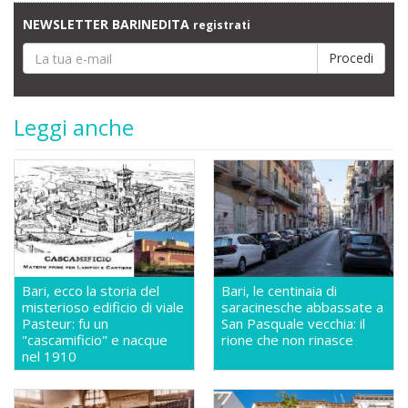
NEWSLETTER BARINEDITA
registrati
Leggi anche
Bari, ecco la storia del
Bari, le centinaia di
misterioso edificio di viale
saracinesche abbassate a
Pasteur: fu un
San Pasquale vecchia: il
"cascamificio" e nacque
rione che non rinasce
nel 1910