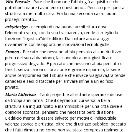
Vito Pascale
- Pare che il comune l'abbia già acquisito e che
potrebbe iniziare i avori entro quest'anno... Peccato per questa
struttura a me molto cara. Era la mia seconda casa... buon
proseguimento...
arkydesign
- esempio di una buona architettura dove
l'elemento vetro, con la sua trasparenza, rende al meglio la
funzione "logistica"dell'edificio. Da imitare ancora oggi
ovviamente con le opportune innovazioni tecnologiche.
Franco
- Peccato che nessuno abbia pensato al suo riutilizzo
prima del suo abbandono, lasciandolo a un ingiustificato
progressivo degrado. E peccato che nessuno abbia pensato di
fare li, senza canoni di locazione e grande risparmio, la sede
anche temporanea del Tribunale che invece viaggiava,tra tende
canadesi e sedi distaccate per arrivare infine a un edificio
privato.
Maria Alderisio
- Tanti progetti e altrettante speranze deluse
da troppi anni ormai. Che il degrado in cui versa la bella
struttura sia ingiustificato e inammissibile per una città civile è
opinione scontata, pensiero che necessita però di azione.
L'edificio merita di essere salvato per motivi di indiscutibile
valenza storica e artistica, oltre che di utilizzo pubblico, peccato
che i fatti dimostrino come non sia stata compresa realmente