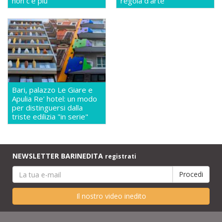
non c'è più
regola d'arte
Bari, palazzo Le Giare e
Apulia Re' hotel: un modo
per distinguersi dalla
triste edilizia "in serie"
NEWSLETTER BARINEDITA
registrati
Il nostro video inedito