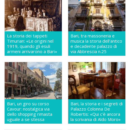
La storia dei tappeti
Bari, tra massoneria e
Timurian: «Le origini nel
musica la storia dell'antico
1919, quando gli esuli
e decadente palazzo di
armeni arrivarono a Bari»
via Abbrescia n.25
Bari, un giro su corso
Bari, la storia e i segreti di
Cavour: nostalgica via
Palazzo Colonna De
dello shopping rimasta
Robertis: «Qui c'è ancora
uguale a se stessa
la scrivania di Aldo Moro»