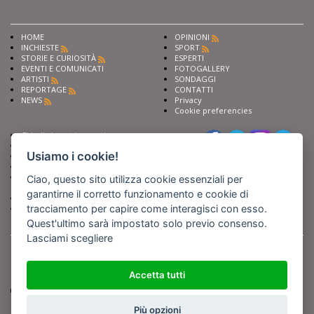
HOME
OPINIONI
INCHIESTE
SPORT
STORIE E CURIOSITÀ
ESPERTI
EVENTI E COMUNICATI
FOTOGALLERY
ARTISTI
SONDAGGI
REPORTAGE
CONTATTI
NEWS
Privacy
Cookie preferencies
Chiedi ai nostri esperti
Seguici su
Scrivi alla redazione
Usiamo i cookie!
Fai pubblicità con noi
Sostieni Barinedita
Iscriviti al nostro corso di
Ciao, questo sito utilizza cookie essenziali per
giornalismo
garantirne il corretto funzionamento e cookie di
Compra i nostri libri
tracciamento per capire come interagisci con esso.
Entra in Barinedita Map
Quest'ultimo sarà impostato solo previo consenso.
Lasciami scegliere
BARIREPORT s.a.s.
, Partita IVA 07355350724
Powered by
Netboom
Copyright BARIREPORT s.a.s. All rights reserved - Tutte le fotografie recanti il
logo di Barinedita sono state commissionate da BARIREPORT s.a.s. che ne
Accetta tutti
detiene i Diritti d'Autore e sono state prodotte nell'anno 2012 e seguenti
(tranne che non vi sia uno specifico anno di scatto riportato)
Più opzioni