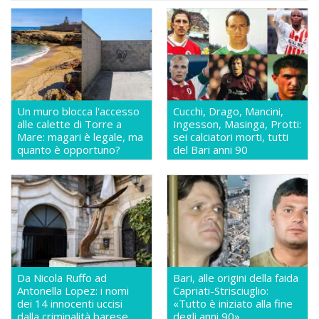
Un muro blocca l'accesso
Cucchi, Drago, Mancini,
alle calette di Torre a
Ingesson, Masinga, Protti:
Mare: magari è legale, ma
sei calciatori morti, tutti
quanto è opportuno?
del Bari anni 90
Da Nicola Ruffo ad
Bari, alle origini della faida
Antonella Lopez: i nomi
Capriati-Strisciuglio:
dei 14 innocenti uccisi
«Tutto è iniziato alla fine
dalla criminalità barese
degli anni 90»