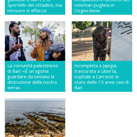
Sportello del cittadino, ma
volontari pugliesi in
nessuno si affaccia
Cisgiordania
La comunità palestinese
Incompleta a Japigia,
di Bari: «É un'agonia
trascurata a Libertà,
guardare da lontano la
ospitale a Carrassi: lo
distruzione della nostra
stato delle 15 aree cani di
terra»
Bari