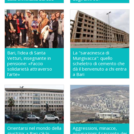
Bari, l'idea di Santa
La "saracinesca di
Vetturi, insegnante in
Mungivacca": quello
pensione: «Faccio
scheletro di cemento che
solidarietà attraverso
dà il benvenuto a chi entra
l'arte»
a Bari
Orientarsi nel mondo della
Aggressioni, minacce,
giustizia: a Bari c'è lo
occupazioni: il racconto dei