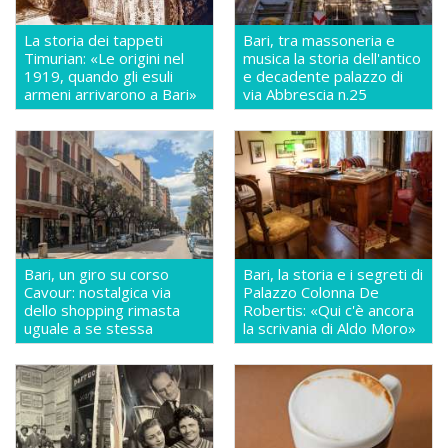
La storia dei tappeti
Bari, tra massoneria e
Timurian: «Le origini nel
musica la storia dell'antico
1919, quando gli esuli
e decadente palazzo di
armeni arrivarono a Bari»
via Abbrescia n.25
Bari, un giro su corso
Bari, la storia e i segreti di
Cavour: nostalgica via
Palazzo Colonna De
dello shopping rimasta
Robertis: «Qui c'è ancora
uguale a se stessa
la scrivania di Aldo Moro»