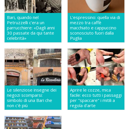
Bari, quando nel
L'espressino: quella via di
Petruzzelli c'era un
mezzo tra caffè
parrucchiere: «Dagli anni
macchiato e cappuccino
30 passate da qui tante
sconosciuto fuori dalla
celebrità»
Puglia
Le silenziose insegne dei
Aprire le cozze, mica
negozi scomparsi:
facile: ecco tutti i passaggi
simbolo di una Bari che
per "spaccare" i mitili a
non c'è più
regola d'arte