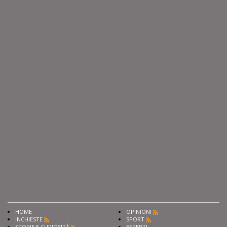
HOME
OPINIONI
INCHIESTE
SPORT
STORIE E CURIOSITÀ
ESPERTI