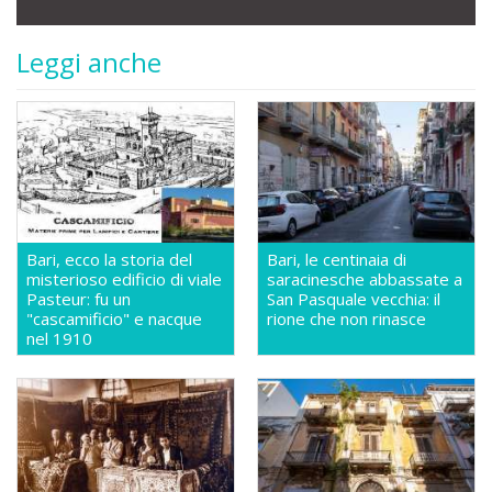
Leggi anche
Bari, ecco la storia del
Bari, le centinaia di
misterioso edificio di viale
saracinesche abbassate a
Pasteur: fu un
San Pasquale vecchia: il
"cascamificio" e nacque
rione che non rinasce
nel 1910