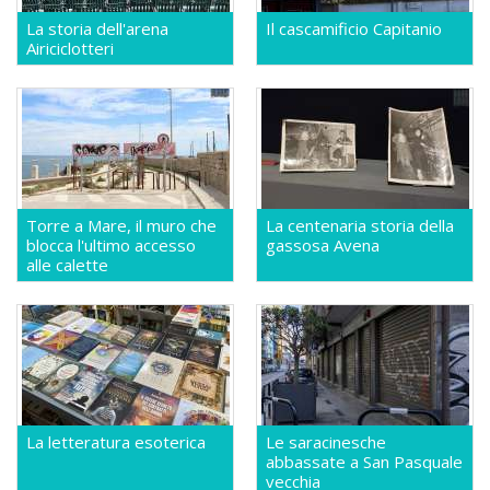
La storia dell'arena
Il cascamificio Capitanio
Airiciclotteri
Torre a Mare, il muro che
La centenaria storia della
blocca l'ultimo accesso
gassosa Avena
alle calette
La letteratura esoterica
Le saracinesche
abbassate a San Pasquale
vecchia