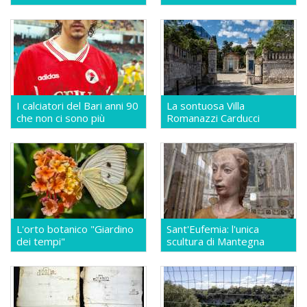
I calciatori del Bari anni 90
La sontuosa Villa
che non ci sono più
Romanazzi Carducci
L'orto botanico "Giardino
Sant'Eufemia: l'unica
dei tempi"
scultura di Mantegna