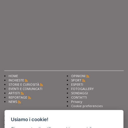
HOME
OPINIONI
INCHIESTE
SPORT
STORIE E CURIOSITÀ
ESPERTI
EVENTI E COMUNICATI
FOTOGALLERY
ARTISTI
SONDAGGI
REPORTAGE
CONTATTI
NEWS
Privacy
Cookie preferencies
Chiedi ai nostri esperti
Seguici su
Usiamo i cookie!
Scrivi alla redazione
Fai pubblicità con noi