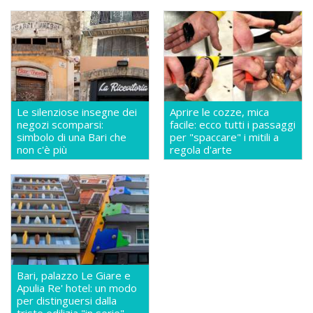
Le silenziose insegne dei
Aprire le cozze, mica
negozi scomparsi:
facile: ecco tutti i passaggi
simbolo di una Bari che
per "spaccare" i mitili a
non c'è più
regola d'arte
Bari, palazzo Le Giare e
Apulia Re' hotel: un modo
per distinguersi dalla
triste edilizia "in serie"