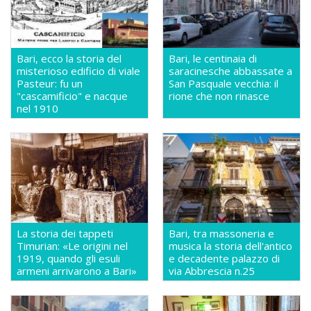
Bari, ecco la storia del
Bari, le centinaia di
misterioso edificio di viale
saracinesche abbassate a
Pasteur: fu un
San Pasquale vecchia: il
"cascamificio" e nacque
rione che non rinasce
nel 1910
La storia dei tappeti
Bari, tra massoneria e
Timurian: «Le origini nel
musica la storia dell'antico
1919, quando gli esuli
e decadente palazzo di
armeni arrivarono a Bari»
via Abbrescia n.25