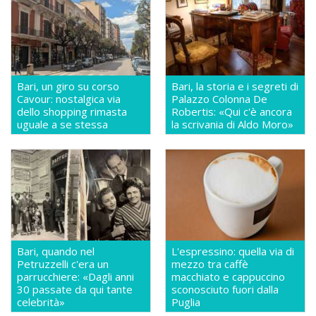
Bari, un giro su corso
Bari, la storia e i segreti di
Cavour: nostalgica via
Palazzo Colonna De
dello shopping rimasta
Robertis: «Qui c'è ancora
uguale a se stessa
la scrivania di Aldo Moro»
Bari, quando nel
L'espressino: quella via di
Petruzzelli c'era un
mezzo tra caffè
parrucchiere: «Dagli anni
macchiato e cappuccino
30 passate da qui tante
sconosciuto fuori dalla
celebrità»
Puglia