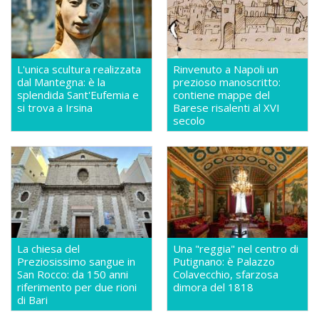
L'unica scultura realizzata
Rinvenuto a Napoli un
dal Mantegna: è la
prezioso manoscritto:
splendida Sant'Eufemia e
contiene mappe del
si trova a Irsina
Barese risalenti al XVI
secolo
La chiesa del
Una "reggia" nel centro di
Preziosissimo sangue in
Putignano: è Palazzo
San Rocco: da 150 anni
Colavecchio, sfarzosa
riferimento per due rioni
dimora del 1818
di Bari