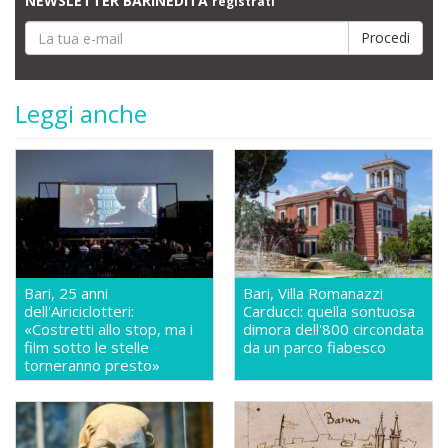
NEWSLETTER BARINEDITA
registrati
Leggi anche
Bari, 25 anni
Bari, Villa Romanazzi
dell'Airiciclotteri:
Carducci: quella sontuosa
«Costretti allo stop, ma i
dimora dell'800 circondata
film sotto le stelle
da un parco fiabesco
torneranno presto»