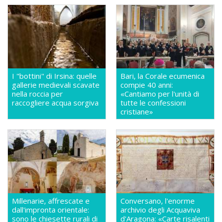
I "bottini" di Irsina: quelle
Bari, la Corale ecumenica
gallerie medievali scavate
compie 40 anni:
nella roccia per
«Cantiamo per l'unità di
raccogliere acqua sorgiva
tutte le confessioni
cristiane»
Millenarie, affrescate e
Conversano, l'enorme
dall'impronta orientale:
archivio degli Acquaviva
sono le chiesette rurali di
d'Aragona: «Carte risalenti