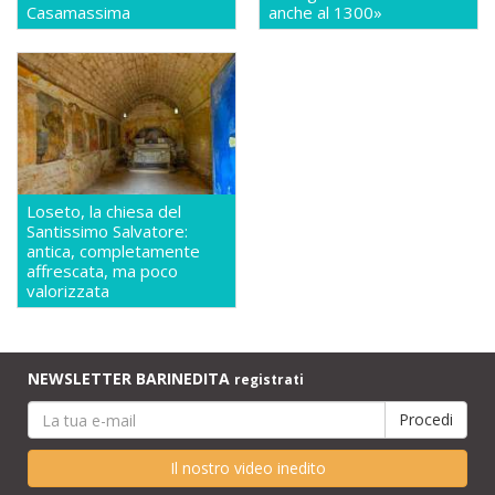
Casamassima
anche al 1300»
Loseto, la chiesa del
Santissimo Salvatore:
antica, completamente
affrescata, ma poco
valorizzata
NEWSLETTER BARINEDITA
registrati
Il nostro video inedito