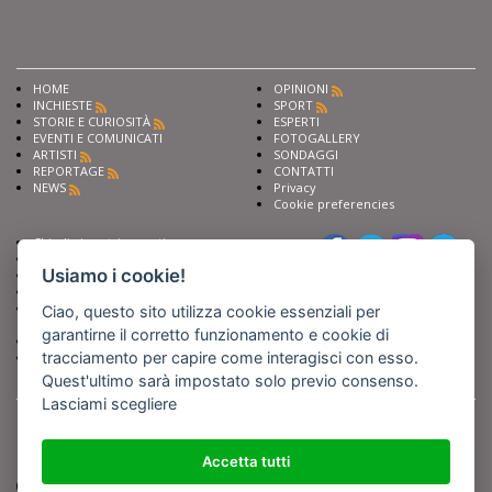
HOME
OPINIONI
INCHIESTE
SPORT
STORIE E CURIOSITÀ
ESPERTI
EVENTI E COMUNICATI
FOTOGALLERY
ARTISTI
SONDAGGI
REPORTAGE
CONTATTI
NEWS
Privacy
Cookie preferencies
Chiedi ai nostri esperti
Seguici su
Scrivi alla redazione
Usiamo i cookie!
Fai pubblicità con noi
Sostieni Barinedita
Iscriviti al nostro corso di
Ciao, questo sito utilizza cookie essenziali per
giornalismo
garantirne il corretto funzionamento e cookie di
Compra i nostri libri
tracciamento per capire come interagisci con esso.
Entra in Barinedita Map
Quest'ultimo sarà impostato solo previo consenso.
Lasciami scegliere
BARIREPORT s.a.s.
, Partita IVA 07355350724
Powered by
Netboom
Copyright BARIREPORT s.a.s. All rights reserved - Tutte le fotografie recanti il
logo di Barinedita sono state commissionate da BARIREPORT s.a.s. che ne
Accetta tutti
detiene i Diritti d'Autore e sono state prodotte nell'anno 2012 e seguenti
(tranne che non vi sia uno specifico anno di scatto riportato)