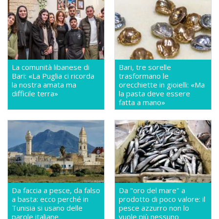
La comunità libanese di
Bari, tre sorelle
Bari: «La Puglia ci ricorda
trasformano le
la nostra amata ma
orecchiette in gioielli: «Ma
difficile terra»
la pasta deve essere
fatta a mano»
Da faccia a pesce, da falso
Da "oro del mare" a
a basta: ecco perché in
prodotto di poco valore: il
Tunisia si usano delle
pesce azzurro non lo
parole italiane
vuole più nessuno