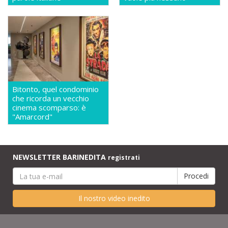
Bitonto, quel condominio
che ricorda un vecchio
cinema scomparso: è
"Amarcord"
NEWSLETTER BARINEDITA
registrati
Il nostro video inedito