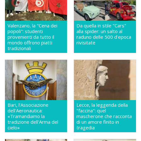
Valenzano, la "Cena dei
Da quella in stile "Cars"
popoli": studenti
alla spider: un salto al
provenienti da tutto il
raduno delle 500 d'epoca
mondo offrono piatti
rivisitate
tradizionali
Bari, l'Associazione
Lecce, la leggenda della
dell'Aeronautica:
"faccina": quel
«Tramandiamo la
mascherone che racconta
tradizione dell'Arma del
di un amore finito in
cielo»
tragedia