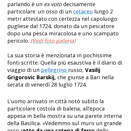
parlando è un
ex voto
decisamente
particolare: un osso di un
cetaceo
lungo 2
metri attestato con certezza nel capoluogo
pugliese dal 1724, donato da un pescatore
dopo una pesca miracolosa e uno scampato
pericolo.
(Vedi foto galleria)
La sua storia è menzionata in pochissime
fonti scritte. Quella più esaustiva è il diario di
viaggio di un
pellegrino
russo,
Vasilij
Grigorovic Barskij,
che giunse a Bari nella
serata di venerdì 28 luglio 1724.
L’uomo arrivato in città notò subito la
particolare costola di balena, all’epoca
appesa in bella mostra su una parete interna
della Basilica.
«
Vedemmo sul muro un grande
osso r
etto da una catena di ferro
dello