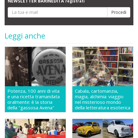
NEWSLETTER BARINEDITA
registrati
Leggi anche
Potenza, 100 anni di vita
Cabala, cartomanzia,
e una ricetta tramandata
magia, alchimia: viaggio
oralmente: è la storia
nel misterioso mondo
della "gassosa Avena"
della letteratura esoterica