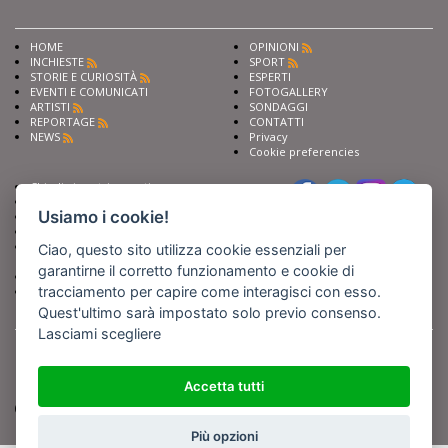
HOME
OPINIONI
INCHIESTE
SPORT
STORIE E CURIOSITÀ
ESPERTI
EVENTI E COMUNICATI
FOTOGALLERY
ARTISTI
SONDAGGI
REPORTAGE
CONTATTI
NEWS
Privacy
Cookie preferencies
Chiedi ai nostri esperti
Seguici su
Scrivi alla redazione
Usiamo i cookie!
Fai pubblicità con noi
Sostieni Barinedita
Iscriviti al nostro corso di
Ciao, questo sito utilizza cookie essenziali per
giornalismo
garantirne il corretto funzionamento e cookie di
Compra i nostri libri
tracciamento per capire come interagisci con esso.
Entra in Barinedita Map
Quest'ultimo sarà impostato solo previo consenso.
Lasciami scegliere
BARIREPORT s.a.s.
, Partita IVA 07355350724
Powered by
Netboom
Copyright BARIREPORT s.a.s. All rights reserved - Tutte le fotografie recanti il
logo di Barinedita sono state commissionate da BARIREPORT s.a.s. che ne
Accetta tutti
detiene i Diritti d'Autore e sono state prodotte nell'anno 2012 e seguenti
(tranne che non vi sia uno specifico anno di scatto riportato)
Più opzioni