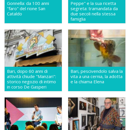
Gonnella: da 100 anni
Peppe" e la sua ricetta
"faro" del rione San
segreta: tramandata da
Cataldo
due secoli nella stessa
famiglia
Bari, dopo 60 anni di
Bari, pescivendolo salva la
attività chiude "Manzari":
vita a una cernia, la adotta
storico negozio di intimo
e la chiama Elena
in corso De Gasperi