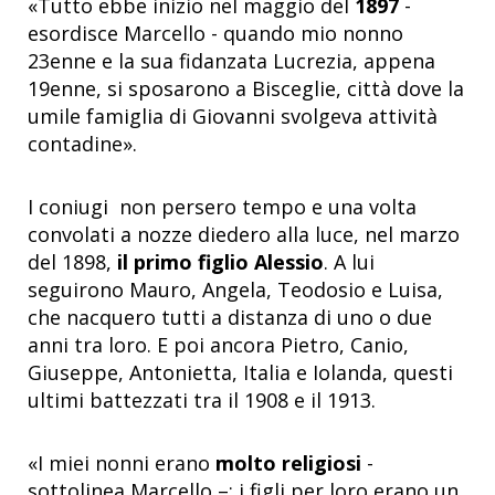
«Tutto ebbe inizio nel maggio del
1897
-
esordisce Marcello - quando mio nonno
23enne e la sua fidanzata Lucrezia, appena
19enne, si sposarono a Bisceglie, città dove la
umile famiglia di Giovanni svolgeva attività
contadine».
I coniugi non persero tempo e una volta
convolati a nozze diedero alla luce, nel marzo
del 1898,
il primo figlio Alessio
. A lui
seguirono Mauro, Angela, Teodosio e Luisa,
che nacquero tutti a distanza di uno o due
anni tra loro. E poi ancora Pietro, Canio,
Giuseppe, Antonietta, Italia e Iolanda, questi
ultimi battezzati tra il 1908 e il 1913.
«I miei nonni erano
molto religiosi
-
sottolinea Marcello –: i figli per loro erano un