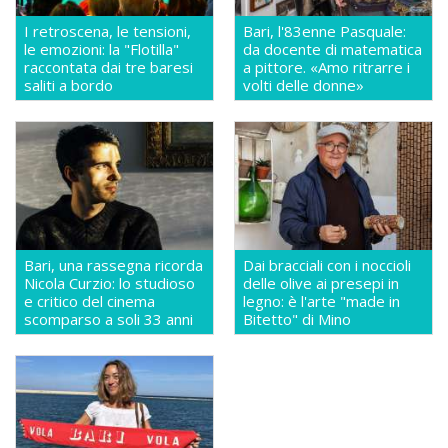
I retroscena, le tensioni,
Bari, l'83enne Pasquale:
le emozioni: la "Flotilla"
da docente di matematica
raccontata dai tre baresi
a pittore. «Amo ritrarre i
saliti a bordo
volti delle donne»
Bari, una rassegna ricorda
Dai bracciali con i noccioli
Nicola Curzio: lo studioso
delle olive ai presepi in
e critico del cinema
legno: è l'arte "made in
scomparso a soli 33 anni
Bitetto" di Mino