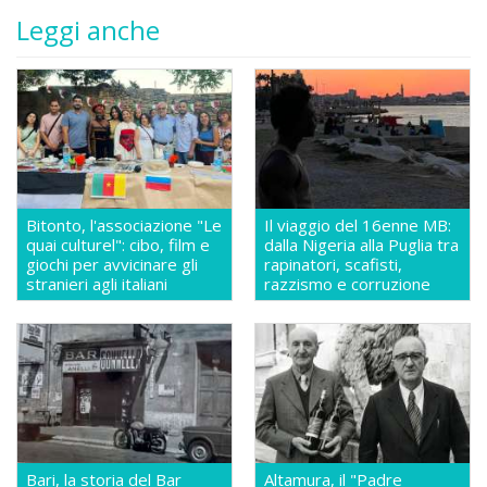
Leggi anche
Bitonto, l'associazione "Le
Il viaggio del 16enne MB:
quai culturel": cibo, film e
dalla Nigeria alla Puglia tra
giochi per avvicinare gli
rapinatori, scafisti,
stranieri agli italiani
razzismo e corruzione
Bari, la storia del Bar
Altamura, il "Padre