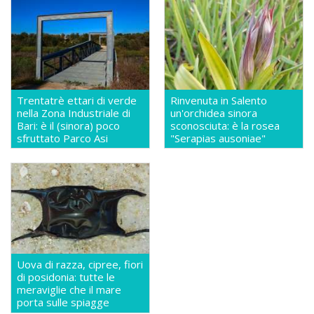
Trentatrè ettari di verde
Rinvenuta in Salento
nella Zona Industriale di
un'orchidea sinora
Bari: è il (sinora) poco
sconosciuta: è la rosea
sfruttato Parco Asi
"Serapias ausoniae"
Uova di razza, cipree, fiori
di posidonia: tutte le
meraviglie che il mare
porta sulle spiagge