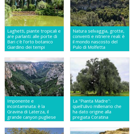
Laghetti, piante tropicali e
Natura selvaggia, grotte,
are parlanti: alle porte di
conventi e nitriere reali: è
Bari c'è l'orto botanico
il mondo nascosto del
Giardino dei tempi
Pulo di Molfetta
Imponente e
La "Pianta Madre":
incontaminata: è la
quell'ulivo millenario che
Gravina di Laterza, il
ha dato origine alla
grande canyon pugliese
pregiata Coratina