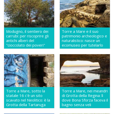
Modugno, il sentiero dei
Torre a Mare e il suo
carrubi: per riscoprire gli
patrimonio archeologico e
antichi alberi del
naturalistico: nasce un
"cioccolato dei poveri"
ecomuseo per tutelarlo
Torre a Mare, sotto la
Torre a Mare, nei meandri
statale 16 c'è un sito
di Grotta della Regina: lì
scavato nel Neolitico: è la
dove Bona Sforza faceva il
Grotta della Tartaruga
bagno senza veli