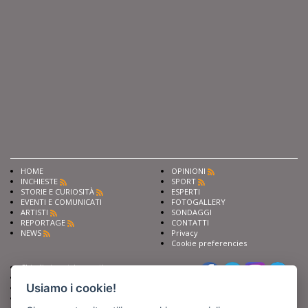
HOME
OPINIONI
INCHIESTE
SPORT
STORIE E CURIOSITÀ
ESPERTI
EVENTI E COMUNICATI
FOTOGALLERY
ARTISTI
SONDAGGI
REPORTAGE
CONTATTI
NEWS
Privacy
Cookie preferencies
Chiedi ai nostri esperti
Seguici su
Scrivi alla redazione
Usiamo i cookie!
Fai pubblicità con noi
Sostieni Barinedita