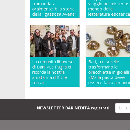
tramandata
viaggio nel misterio
oralmente: è la storia
mondo della
della "gassosa Avena"
letteratura esoteric
La comunità libanese
Bari, tre sorelle
di Bari: «La Puglia ci
trasformano le
ricorda la nostra
orecchiette in gioielli:
amata ma difficile
«Ma la pasta deve
terra»
essere fatta a mano
NEWSLETTER BARINEDITA
registrati