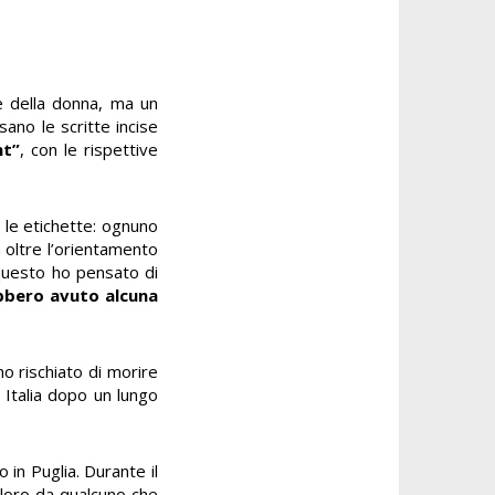
 e della donna, ma un
sano le scritte incise
nt”
, con le rispettive
o le etichette: ognuno
a oltre l’orientamento
r questo ho pensato di
bbero avuto alcuna
o rischiato di morire
 Italia dopo un lungo
 in Puglia. Durante il
 loro da qualcuno che