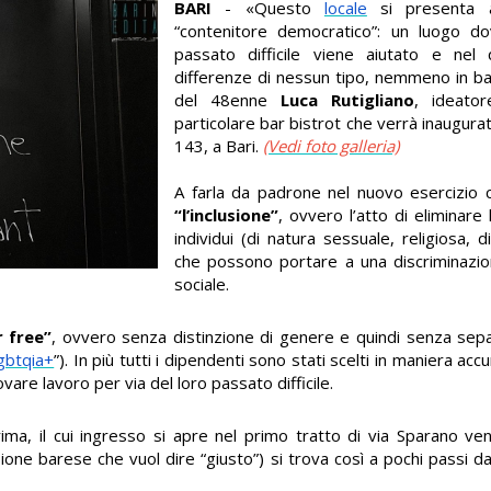
BARI
- «Questo
locale
si presenta 
“contenitore democratico”: un luogo d
passato difficile viene aiutato e nel
differenze di nessun tipo, nemmeno in ba
del 48enne
Luca Rutigliano
, ideato
particolare bar bistrot che verrà inaugura
143, a Bari.
(Vedi foto galleria)
A farla da padrone nel nuovo esercizio c
“l’inclusione”
, ovvero l’atto di eliminare
individui (di natura sessuale, religiosa, d
che possono portare a una discriminazio
sociale.
 free”
, ovvero senza distinzione di genere e quindi senza sep
gbtqia+
”). In più tutti i dipendenti sono stati scelti in maniera ac
ovare lavoro per via del loro passato difficile.
prima, il cui ingresso si apre nel primo tratto di via Sparano v
sione barese che vuol dire “giusto”) si trova così a pochi passi d