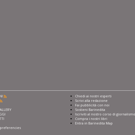
NI
Chiedi ai nostri esperti
Scrivi alla redazione
I
Fai pubblicità con noi
ALLERY
Sostieni Barinedita
GGI
Iscriviti al nostro corso di giornalism
TTI
Compra i nostri libri
Entra in Barinedita Map
preferencies