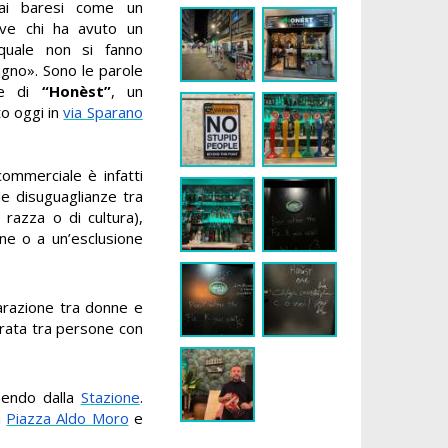
ai baresi come un
ove chi ha avuto un
 quale non si fanno
gno». Sono le parole
re di
“Honèst”
, un
to oggi in
via Sparano
ommerciale è infatti
 le disuguaglianze tra
i razza o di cultura),
ne o a un’esclusione
arazione tra donne e
curata tra persone con
enendo dalla
Stazione
.
a
Piazza Aldo Moro
e