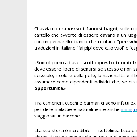
Ci avviamo ora
verso i famosi bagni
, sulle c
cartello che avverte di essere davanti a un luogo
con un pennarello bianco che recitano
“pee wh
traduzioni in italiano “fai pipì dove c…o vuoi” e “
«Sono il primo ad aver scritto
questo tipo di fr
deve essere libero di sentirsi se stesso e non sar
sessuale, il colore della pelle, la nazionalità e
assumere come dipendenti individui che, se ci s
opportunità»
.
Tra camerieri, cuochi e barman ci sono infatti e
per delle malattie e naturalmente anche
immigra
viaggio su un barcone.
«La sua storia è incredibile – sottolinea Luca pri
giorno ciascuno aveva solo un pezzo di pane con