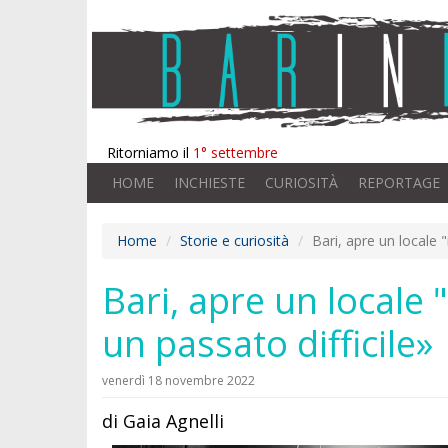
Ritorniamo il
1° settembre
HOME
INCHIESTE
CURIOSITÀ
REPORTAGE
Home
Storie e curiosità
Bari, apre un locale 
Bari, apre un locale 
un passato difficile»
venerdì 18 novembre 2022
di Gaia Agnelli