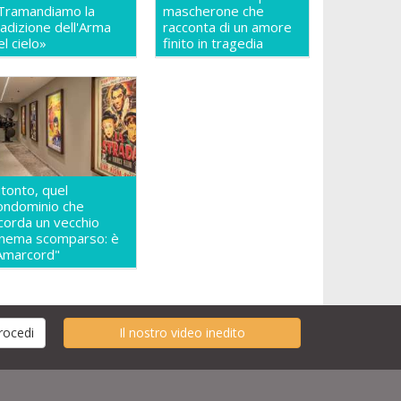
Tramandiamo la
mascherone che
radizione dell'Arma
racconta di un amore
el cielo»
finito in tragedia
itonto, quel
ondominio che
icorda un vecchio
inema scomparso: è
Amarcord"
Il nostro video inedito