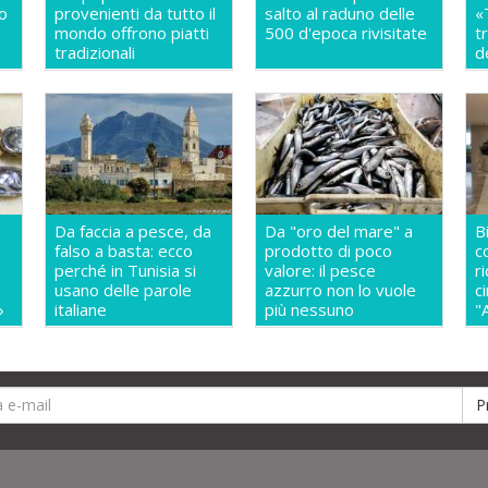
so
provenienti da tutto il
salto al raduno delle
«
mondo offrono piatti
500 d'epoca rivisitate
t
a
tradizionali
d
Da faccia a pesce, da
Da "oro del mare" a
B
falso a basta: ecco
prodotto di poco
c
perché in Tunisia si
valore: il pesce
r
usano delle parole
azzurro non lo vuole
c
»
italiane
più nessuno
"