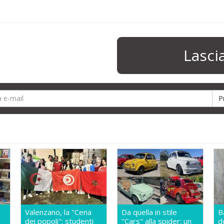
Lasc
Valenzano, la "Cena
Da quella in stile
B
dei popoli": studenti
"Cars" alla spider: un
d