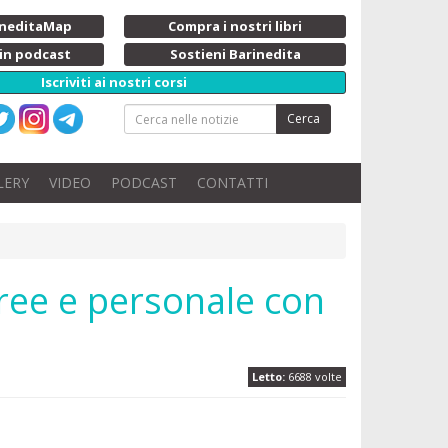
rineditaMap
Compra i nostri libri
 in podcast
Sostieni Barinedita
Iscriviti ai nostri corsi
Cerca
LERY
VIDEO
PODCAST
CONTATTI
free e personale con
Letto:
6688 volte