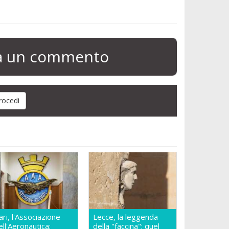
ia un commento
ari, l'Associazione
Lecce, la leggenda
ell'Aeronautica:
della "faccina": quel