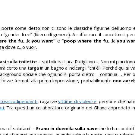
ui porte come detto non ci sono le classiche figurine dell’uomo
 “gender free” (libero di genere). A rafforzare il concetto ci pen
ere the fu…k you want”
e
“poop where the fu…k you wa
caga dove c…o vuoi”.
asi sulla toilette
– sottolinea Luca Rutigliano -. Non mi piaccion
à certo una targa in un bagno a indicargli “chi è”. Perché qui si v
 il background sociale che ognuno si porta dietro – continua –. Pe
i fosse fermati alla prima impressione, probabilmente
non avre
x
tossicodipendenti
, ragazze
vittime di violenze
, persone che hann
ti
. Tra questi un collaboratore originario del Ghana approdato in
ma di salutarci –.
Erano in duemila sulla nave
che lo ha condotto
 cui sfamarsi, ma spesso, quando calava la notte, veniva rubato