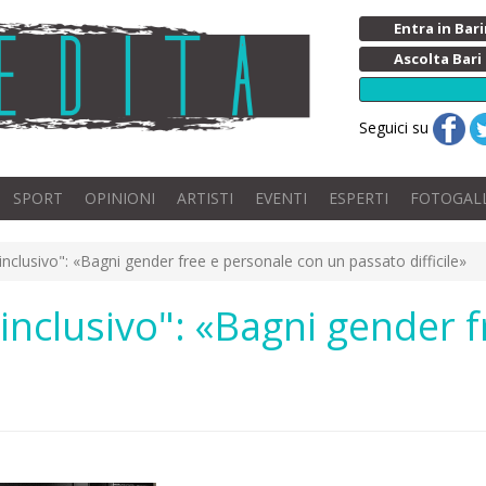
Entra in Ba
Ascolta Bari
Seguici su
SPORT
OPINIONI
ARTISTI
EVENTI
ESPERTI
FOTOGAL
"inclusivo": «Bagni gender free e personale con un passato difficile»
"inclusivo": «Bagni gender 