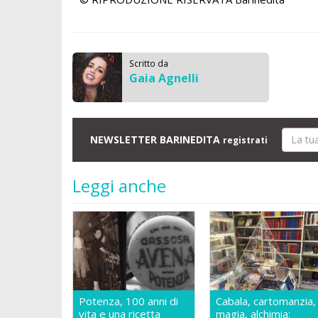
Scritto da
Gaia Agnelli
NEWSLETTER BARINEDITA
registrati
Leggi anche
Potenza, 100 anni di
Cabala, cartomanzia,
vita e una ricetta
magia, alchimia: