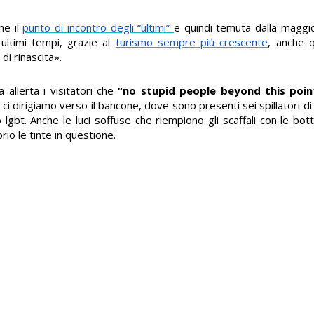
me il
punto di incontro degli “ultimi”
e quindi temuta dalla maggio
ultimi tempi, grazie al
turismo sempre più crescente
, anche q
di rinascita».
 allerta i visitatori che
“no stupid people beyond this poin
ci dirigiamo verso il bancone, dove sono presenti sei spillatori di 
lgbt. Anche le luci soffuse che riempiono gli scaffali con le botti
io le tinte in questione.