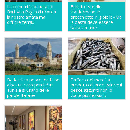
La comunità libanese di
Bari, tre sorelle
Bari: «La Puglia ci ricorda
trasformano le
la nostra amata ma
orecchiette in gioielli: «Ma
difficile terra»
la pasta deve essere
fatta a mano»
Da faccia a pesce, da falso
Da "oro del mare" a
a basta: ecco perché in
prodotto di poco valore: il
Tunisia si usano delle
pesce azzurro non lo
parole italiane
vuole più nessuno