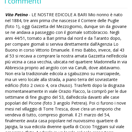
I commenti
Vito Petino
- LE NOSTRE EDICOLE A BARI Mio nonno è nato
nel 1884, tre anni prima che nascesse il Corriere delle Puglie
(foto 1), oggi Gazzetta del Mezzogiorno, dunque sin da giovane
se ne andava a passeggio con il giornale sottobraccio. Negli
anni 44/51, tornato a Bari prima dal nord e da Taranto dopo,
per compare giornali si serviva direttamente dall’Agenzia Lo
Buono in corso Vittorio Emanuele. Il mio Babbo, invece, dal 43
al 53 si recava a comprare la nostra amata Gazzetta nell’edicola
più vicina a casa vecchia, ubicata nel quartiere Madonnella in via
Abbrescia proprio ad angolo con via Carulli, dove abitavamo.
Non era la tradizionale edicola a sgabuzzino su marciapiede,
ma un vero locale alla strada, a piano terra del sovrastante
edificio (foto 2 civico 4, ora chiuso). Trasferiti dopo la disgrazia
momentaneamente in viale Orazio Flacco, la comprò per le due
settimane di fine giugno del 53, dall’edicola davanti alle case
popolari del Picone (foto 3 angolo Petrera). Poi ci furono i nove
mesi nel villaggio di Torre Tresca, dove c’era un emporio che
vendeva di tutto, compreso giornali. Il 21 marzo del 54,
finalmente avuta casa popolare nel nuovissimo quartiere di
Japigia, la sua edicola divenne quella di Ciccio Triggiani sul viale