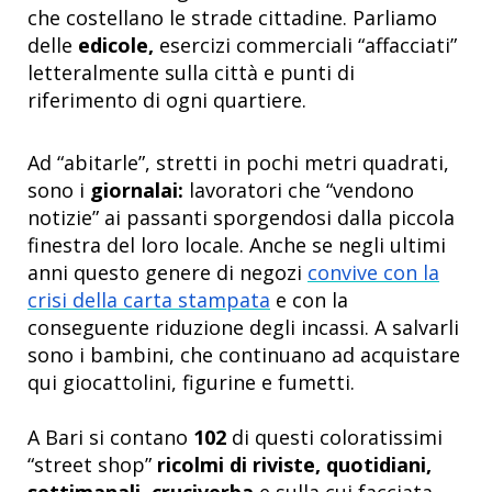
che costellano le strade cittadine. Parliamo
delle
edicole,
esercizi commerciali “affacciati”
letteralmente sulla città e punti di
riferimento di ogni quartiere.
Ad “abitarle”, stretti in pochi metri quadrati,
sono i
giornalai:
lavoratori che “vendono
notizie” ai passanti sporgendosi dalla piccola
finestra del loro locale. Anche se negli ultimi
anni questo genere di negozi
convive con la
crisi della carta stampata
e con la
conseguente riduzione degli incassi. A salvarli
sono i bambini, che continuano ad acquistare
qui giocattolini, figurine e fumetti.
A Bari si contano
102
di questi coloratissimi
“street shop”
ricolmi di riviste, quotidiani,
settimanali, cruciverba
e sulla cui facciata