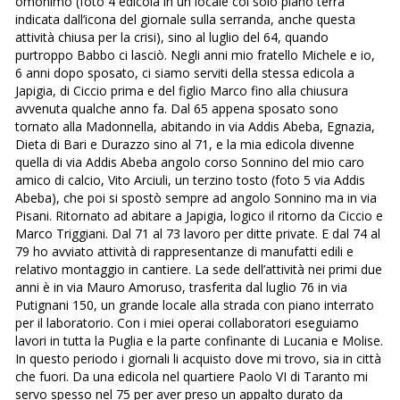
omonimo (foto 4 edicola in un locale col solo piano terra
indicata dall’icona del giornale sulla serranda, anche questa
attività chiusa per la crisi), sino al luglio del 64, quando
purtroppo Babbo ci lasciò. Negli anni mio fratello Michele e io,
6 anni dopo sposato, ci siamo serviti della stessa edicola a
Japigia, di Ciccio prima e del figlio Marco fino alla chiusura
avvenuta qualche anno fa. Dal 65 appena sposato sono
tornato alla Madonnella, abitando in via Addis Abeba, Egnazia,
Dieta di Bari e Durazzo sino al 71, e la mia edicola divenne
quella di via Addis Abeba angolo corso Sonnino del mio caro
amico di calcio, Vito Arciuli, un terzino tosto (foto 5 via Addis
Abeba), che poi si spostò sempre ad angolo Sonnino ma in via
Pisani. Ritornato ad abitare a Japigia, logico il ritorno da Ciccio e
Marco Triggiani. Dal 71 al 73 lavoro per ditte private. E dal 74 al
79 ho avviato attività di rappresentanze di manufatti edili e
relativo montaggio in cantiere. La sede dell’attività nei primi due
anni è in via Mauro Amoruso, trasferita dal luglio 76 in via
Putignani 150, un grande locale alla strada con piano interrato
per il laboratorio. Con i miei operai collaboratori eseguiamo
lavori in tutta la Puglia e la parte confinante di Lucania e Molise.
In questo periodo i giornali li acquisto dove mi trovo, sia in città
che fuori. Da una edicola nel quartiere Paolo VI di Taranto mi
servo spesso nel 75 per aver preso un appalto durato da