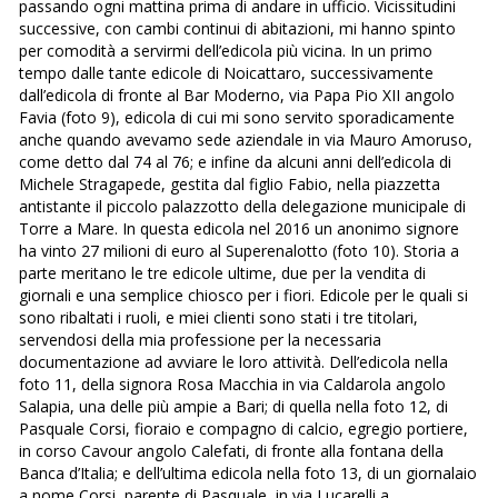
passando ogni mattina prima di andare in ufficio. Vicissitudini
successive, con cambi continui di abitazioni, mi hanno spinto
per comodità a servirmi dell’edicola più vicina. In un primo
tempo dalle tante edicole di Noicattaro, successivamente
dall’edicola di fronte al Bar Moderno, via Papa Pio XII angolo
Favia (foto 9), edicola di cui mi sono servito sporadicamente
anche quando avevamo sede aziendale in via Mauro Amoruso,
come detto dal 74 al 76; e infine da alcuni anni dell’edicola di
Michele Stragapede, gestita dal figlio Fabio, nella piazzetta
antistante il piccolo palazzotto della delegazione municipale di
Torre a Mare. In questa edicola nel 2016 un anonimo signore
ha vinto 27 milioni di euro al Superenalotto (foto 10). Storia a
parte meritano le tre edicole ultime, due per la vendita di
giornali e una semplice chiosco per i fiori. Edicole per le quali si
sono ribaltati i ruoli, e miei clienti sono stati i tre titolari,
servendosi della mia professione per la necessaria
documentazione ad avviare le loro attività. Dell’edicola nella
foto 11, della signora Rosa Macchia in via Caldarola angolo
Salapia, una delle più ampie a Bari; di quella nella foto 12, di
Pasquale Corsi, fioraio e compagno di calcio, egregio portiere,
in corso Cavour angolo Calefati, di fronte alla fontana della
Banca d’Italia; e dell’ultima edicola nella foto 13, di un giornalaio
a nome Corsi, parente di Pasquale, in via Lucarelli a