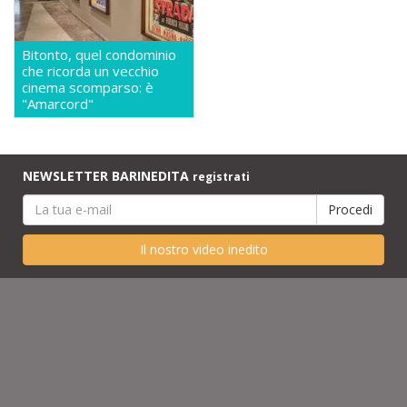
Bitonto, quel condominio
che ricorda un vecchio
cinema scomparso: è
"Amarcord"
NEWSLETTER BARINEDITA
registrati
Il nostro video inedito