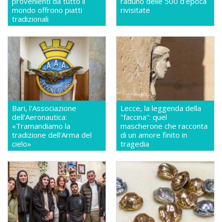
provenienti da tutto il
raduno delle 500 d'epoca
mondo offrono piatti
rivisitate
tradizionali
Bari, l'Associazione
Lecce, la leggenda della
dell'Aeronautica:
"faccina": quel
«Tramandiamo la
mascherone che racconta
tradizione dell'Arma del
di un amore finito in
cielo»
tragedia