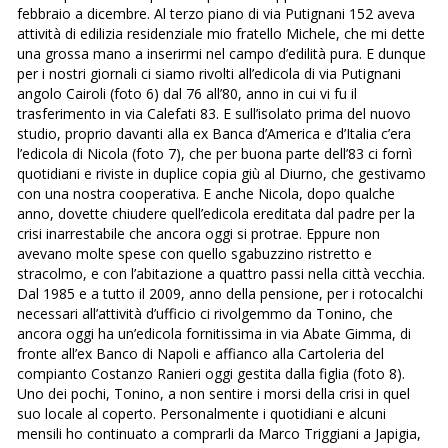
febbraio a dicembre. Al terzo piano di via Putignani 152 aveva
attività di edilizia residenziale mio fratello Michele, che mi dette
una grossa mano a inserirmi nel campo d’edilità pura. E dunque
per i nostri giornali ci siamo rivolti all’edicola di via Putignani
angolo Cairoli (foto 6) dal 76 all’80, anno in cui vi fu il
trasferimento in via Calefati 83. E sull’isolato prima del nuovo
studio, proprio davanti alla ex Banca d’America e d’Italia c’era
l’edicola di Nicola (foto 7), che per buona parte dell’83 ci fornì
quotidiani e riviste in duplice copia giù al Diurno, che gestivamo
con una nostra cooperativa. E anche Nicola, dopo qualche
anno, dovette chiudere quell’edicola ereditata dal padre per la
crisi inarrestabile che ancora oggi si protrae. Eppure non
avevano molte spese con quello sgabuzzino ristretto e
stracolmo, e con l’abitazione a quattro passi nella città vecchia.
Dal 1985 e a tutto il 2009, anno della pensione, per i rotocalchi
necessari all’attività d’ufficio ci rivolgemmo da Tonino, che
ancora oggi ha un’edicola fornitissima in via Abate Gimma, di
fronte all’ex Banco di Napoli e affianco alla Cartoleria del
compianto Costanzo Ranieri oggi gestita dalla figlia (foto 8).
Uno dei pochi, Tonino, a non sentire i morsi della crisi in quel
suo locale al coperto. Personalmente i quotidiani e alcuni
mensili ho continuato a comprarli da Marco Triggiani a Japigia,