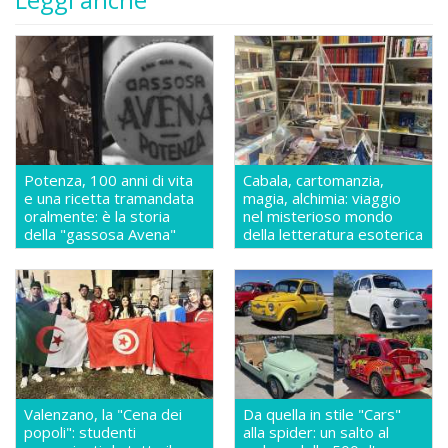
Potenza, 100 anni di vita
Cabala, cartomanzia,
e una ricetta tramandata
magia, alchimia: viaggio
oralmente: è la storia
nel misterioso mondo
della "gassosa Avena"
della letteratura esoterica
Valenzano, la "Cena dei
Da quella in stile "Cars"
popoli": studenti
alla spider: un salto al